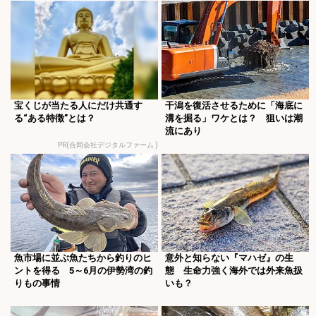
宝くじが当たる人にだけ共通す
干潟を復活させるために「海底に
る“ある特徴”とは？
溝を掘る」ワケとは？ 狙いは潮
流にあり
PR(合同会社デジタルファーム )
魚市場に並ぶ魚たちから釣りのヒ
意外と知らない『マハゼ』の生
ントを得る 5～6月の伊勢湾の釣
態 生命力強く海外では外来魚扱
りもの事情
いも？