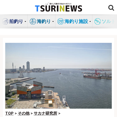
コ
ン
テ
船釣り
海釣り
海釣り施設
ソルト
ン
ツ
へ
ス
キ
ッ
プ
TOP
>
その他
>
サカナ研究所
>