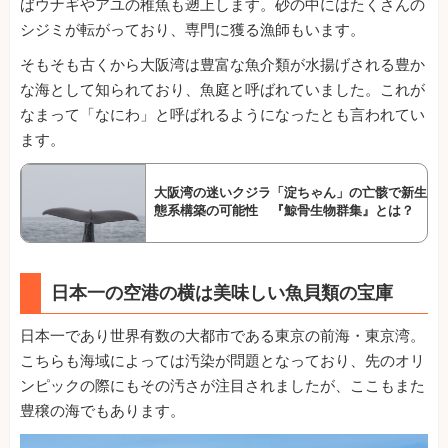
ばウナギやアユの稚魚も遡上します。砂の中にはたくさんの
シジミが転がっており、専門に獲る漁師もいます。
そもそも古くから大阪湾は豊富な魚介類が水揚げされる豊か
な海として知られており、魚庭と呼ばれていました。これが
なまって「なにわ」と呼ばれるようになったとも言われてい
ます。
大阪湾の迷いクジラ「淀ちゃん」の亡骸で新生
態系構築の可能性 『鯨骨生物群集』とは？
日本一の空港の横は美味しい魚貝類の宝庫
日本一であり世界有数の大都市である東京の前海・東京湾。
こちらも海域によっては汚染が問題となっており、先のオリ
ンピックの際にもその汚さが注目されましたが、ここもまた
豊穣の海でもあります。