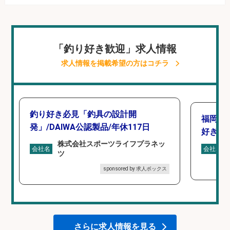
「釣り好き歓迎」求人情報
求人情報を掲載希望の方はコチラ
釣り好き必見「釣具の設計開
福岡/
発」/DAIWA公認製品/年休117日
好き歓
株式会社スポーツライフプラネッ
会社名
会社名
ツ
sponsored by 求人ボックス
さらに求人情報を見る