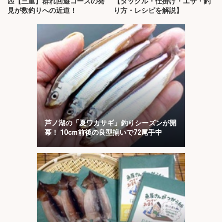
匹【三重】群れ回遊コースの発
【タックル・仕掛け・エサ・釣
見が数釣りへの近道！
り方・レシピを解説】
芦ノ湖の「夏ワカサギ」釣りシーズンが開
幕！ 10cm前後の良型揃いで72尾手中