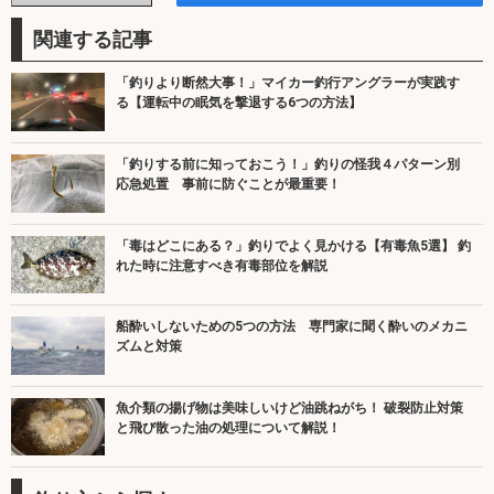
関連する記事
「釣りより断然大事！」マイカー釣行アングラーが実践す
る【運転中の眠気を撃退する6つの方法】
「釣りする前に知っておこう！」釣りの怪我４パターン別
応急処置 事前に防ぐことが最重要！
「毒はどこにある？」釣りでよく見かける【有毒魚5選】 釣
れた時に注意すべき有毒部位を解説
船酔いしないための5つの方法 専門家に聞く酔いのメカニ
ズムと対策
魚介類の揚げ物は美味しいけど油跳ねがち！ 破裂防止対策
と飛び散った油の処理について解説！