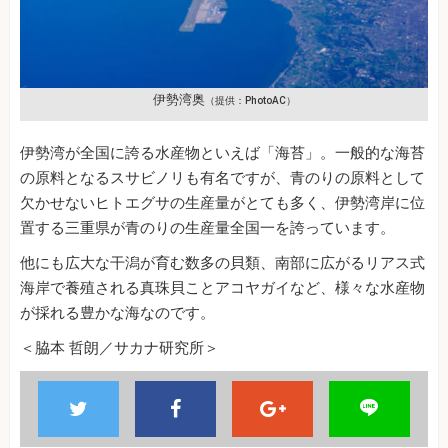
伊勢湾奥
（提供：PhotoAC）
伊勢湾が全国に誇る水産物といえば「海苔」。一般的な海苔
の原料となるスサビノリも有名ですが、青のりの原料として
欠かせないヒトエグサの生産量がとても多く、伊勢湾岸に位
置する三重県が青のりの生産量全国一を誇っています。
他にも広大な干潟が育む数多の貝類、南部に広がるリアス式
海岸で養殖される真珠貝ことアコヤガイなど、様々な水産物
が採れる豊かな海なのです。
＜脇本 哲朗／サカナ研究所＞