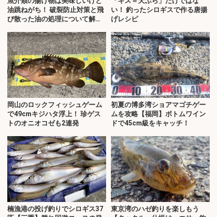
魚介類の揚げ物は美味しいけど
「キス＝天ぷら」だけではな
油跳ねがち！ 破裂防止対策と飛
い！ 釣ったシロギスで作る唐揚
び散った油の処理について解
げレシピ
説！
岡山のロックフィッシュゲーム
初夏の博多湾ショアマゴチゲー
で49cmキジハタ浮上！ 珍ゲス
ムを攻略【福岡】ボトムワイン
トのオニオコゼも2連発
ドで45cm級をキャッチ！
楠漁港の投げ釣りでシロギス37
東京湾のハゼ釣りを楽しもう