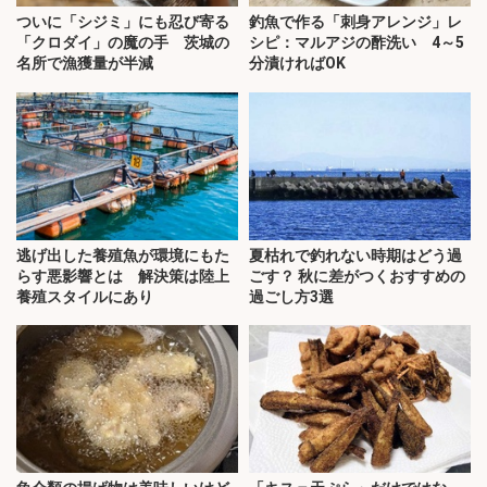
ついに「シジミ」にも忍び寄る
釣魚で作る「刺身アレンジ」レ
「クロダイ」の魔の手 茨城の
シピ：マルアジの酢洗い 4～5
名所で漁獲量が半減
分漬ければOK
逃げ出した養殖魚が環境にもた
夏枯れで釣れない時期はどう過
らす悪影響とは 解決策は陸上
ごす？ 秋に差がつくおすすめの
養殖スタイルにあり
過ごし方3選