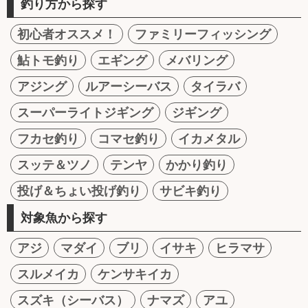
釣り方から探す
初心者オススメ！
ファミリーフィッシング
鮎トモ釣り
エギング
メバリング
アジング
ルアーシーバス
タイラバ
スーパーライトジギング
ジギング
フカセ釣り
コマセ釣り
イカメタル
スッテ＆ツノ
テンヤ
かかり釣り
投げ＆ちょい投げ釣り
サビキ釣り
対象魚から探す
アジ
マダイ
ブリ
イサキ
ヒラマサ
スルメイカ
ケンサキイカ
スズキ（シーバス）
ナマズ
アユ