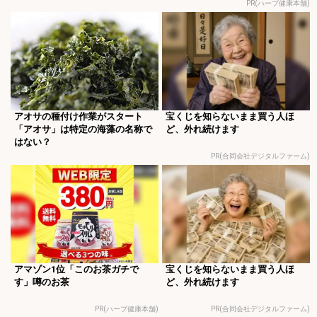
PR(ハーブ健康本舗)
アオサの種付け作業がスタート
宝くじを知らないまま買う人ほ
「アオサ」は特定の海藻の名称で
ど、外れ続けます
はない？
PR(合同会社デジタルファーム)
アマゾン1位「このお茶ガチで
宝くじを知らないまま買う人ほ
す」噂のお茶
ど、外れ続けます
PR(ハーブ健康本舗)
PR(合同会社デジタルファーム)