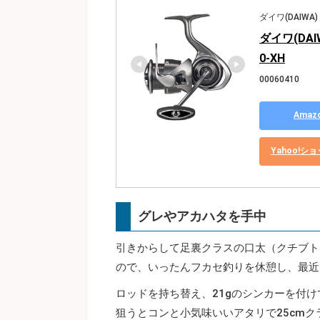
ダイワ(DAIWA)
ダイワ(DAI
0-XH
00060410
Ama
Yahoo!
グレやアカハタを手中
引きからして足裏クラスの口太（クチブト
ので、いったんフカセ釣りを休憩し、最近
ロッドを持ち替え、21gのシンカーを付
狙うとコンと小気味いいアタリで25cm