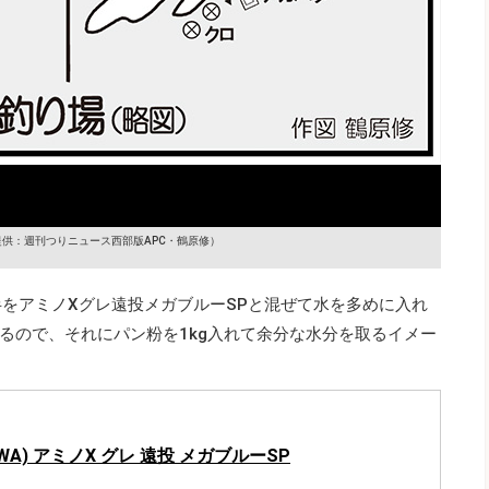
提供：週刊つりニュース西部版APC・鶴原修）
半をアミノXグレ遠投メガブルーSPと混ぜて水を多めに入れ
るので、それにパン粉を1kg入れて余分な水分を取るイメー
WA) アミノX グレ 遠投 メガブルーSP