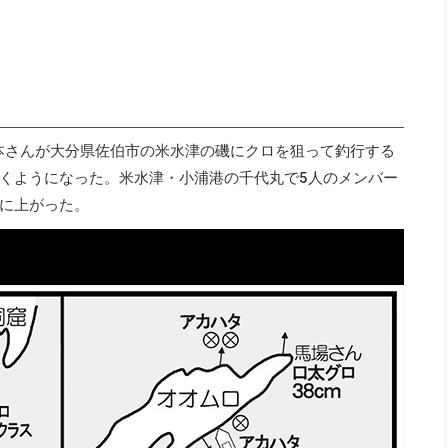
金本さんが大分県佐伯市の米水津の磯にクロを狙って釣行する
くようになった。米水津・小浦港の千代丸で5人のメンバー
に上がった。