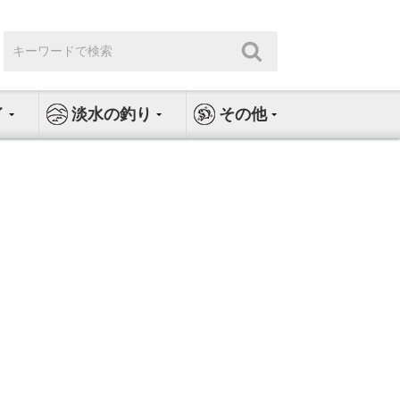
検
検
索:
索
イ
淡水の釣り
その他