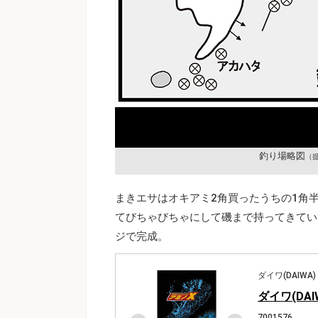
釣り場略図
（
まきエサはオキアミ2角買ったうちの1角
てびちゃびちゃにして磯まで持ってきてい
ジで完成。
ダイワ(DAIWA)
ダイワ(DAI
7001576