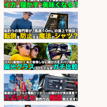
オーケー株式会社
会社名
sponsored by 求人ボックス
コンビニ/広島県/調理なし・軽作業
スタート お魚のパック詰め 品出し/
週4日から勤務OK/希望休が取得で
きる
株式会社ホットスタッフ五日市
会社名
sponsored by 求人ボックス
日払いOKで即日収入/キッチンスタ
ッフ/「神戸市灘区」日払いOK/王子
公園駅徒歩4分のスーパーでお魚の
加工やお刺身の盛り付け/未経験歓
迎のシフト制日勤/自転車・バイク
通勤OK