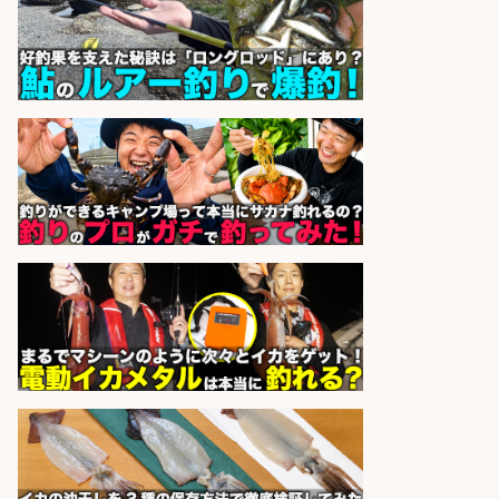
レジカウンター/お釣りの計算不要
の簡単レジ 未経験も安心の研修あり
1日2h
オーケー株式会社
会社名
sponsored by 求人ボックス
ホールスタッフ/20代～30代が活躍
中/高時給 週3日～OK お肉・お魚料
理のキッチンスタッフ@西武池袋/
東京都/豊島区
株式会社ディンプル
会社名
sponsored by 求人ボックス
レジカウンター/お釣りの計算不要
の簡単レジ 未経験も安心の研修あり
1日2h