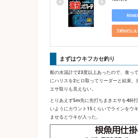
Ama
Yahoo!
まずはウキフカセ釣り
船の水温計で23度以上あったので、食っ
にハリスを2ヒロ取ってリーダーと結束。
エサ取りも見えない。
とりあえず5m先に先打ちまきエサを4杯
いようにカウント15くらいでラインをウ
ませるとウキが入った。