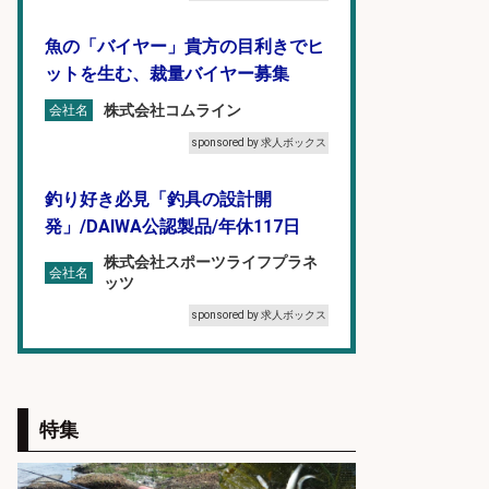
魚の「バイヤー」貴方の目利きでヒ
ットを生む、裁量バイヤー募集
株式会社コムライン
会社名
sponsored by 求人ボックス
釣り好き必見「釣具の設計開
発」/DAIWA公認製品/年休117日
株式会社スポーツライフプラネ
会社名
ッツ
sponsored by 求人ボックス
魚をさばける方必見「鮮魚部門スタ
ッフ」/3つの働き方が選べる
特集
株式会社旬
会社名
sponsored by 求人ボックス