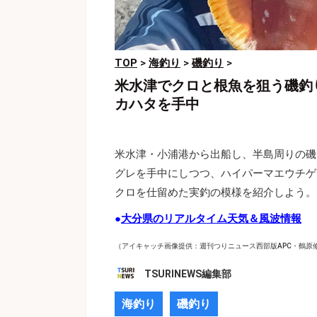
TOP
>
海釣り
>
磯釣り
>
米水津でクロと根魚を狙う磯釣
カハタを手中
米水津・小浦港から出船し、半島周りの磯
グレを手中にしつつ、ハイパーマエウチゲ
クロを仕留めた実釣の模様を紹介しよう。
●
大分県のリアルタイム天気＆風波情報
（アイキャッチ画像提供：週刊つりニュース西部版APC・鶴原
TSURINEWS編集部
海釣り
磯釣り