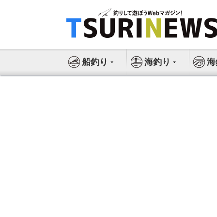
コ
ン
テ
ン
ツ
船釣り
海釣り
海
へ
ス
キ
ッ
プ