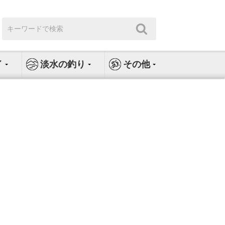
検
検
索:
索
イ
淡水の釣り
その他