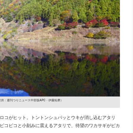
提供：週刊つりニュース中部版APC・伊藤拓摩）
ロコがヒット。トントンシュパッとウキが消し込むアタリ
ピコピコと小刻みに震えるアタリで、待望のワカサギがピカ