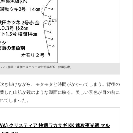
クル
（作図：週刊つりニュース中部版APC・伊藤拓摩）
吹き掛けながら、モタモタと時間がかかってしまう。背後の
葉した山肌が鏡のような湖面に映る。美しい景色が目の前に
れてしまった。
IWA) クリスティア 快適ワカサギ KK 速攻夜光留 マル