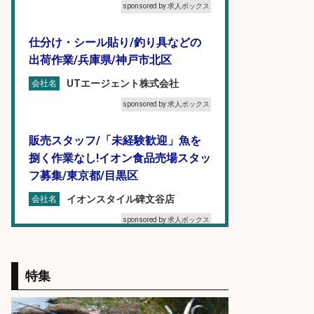
sponsored by 求人ボックス
仕分け・シール貼り/釣り具などの
出荷作業/兵庫県/神戸市北区
UTエージェント株式会社
会社名
sponsored by 求人ボックス
販売スタッフ/「未経験歓迎」魚を
捌く作業なし!イオン食品売場スタッ
フ募集/東京都/目黒区
イオンスタイル碑文谷店
会社名
sponsored by 求人ボックス
和食, 居酒屋/調理見習い・調理補助/
新鮮な魚料理×おでんの和食居酒屋
特集
の若手スタッフ