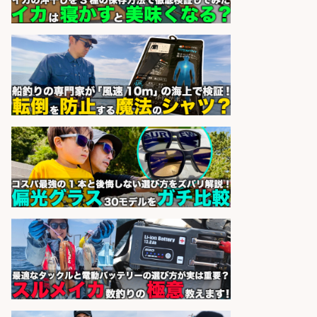
精肉・青果・鮮魚販売/「志布志
市」お魚のカットや商品の陳列業
務/「時給1,150円〜」/時間選べる×
未経験歓迎×残業少なめ/鹿児島県/
志布志市
株式会社ホットスタッフ鹿児島
会社名
sponsored by 求人ボックス
日払いOKで即日収入/ライン作業員/
「堺市堺区」「時給1,600円」堺市
堺区の工場で自転車部品や釣り具の
組立/入社祝金10万円/未経験歓迎・
土日祝休みで年間休日126日・日払
いOK/大阪府
パーソルファクトリーパートナ
会社名
ーズ株式会社