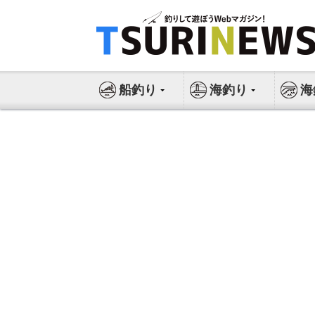
コ
ン
テ
ン
ツ
船釣り
海釣り
海
へ
ス
キ
ッ
プ