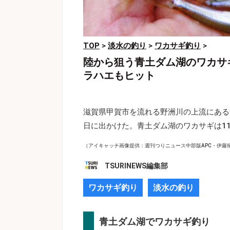
TOP
>
淡水の釣り
>
ワカサギ釣り
>
陸から狙う青土ダム湖のワカサ
ラハエもヒット
滋賀県甲賀市を流れる野洲川の上流にある
日に出かけた。青土ダム湖のワカサギは1
（アイキャッチ画像提供：週刊つりニュース中部版APC・伊藤
TSURINEWS編集部
ワカサギ釣り
淡水の釣り
青土ダム湖でワカサギ釣り