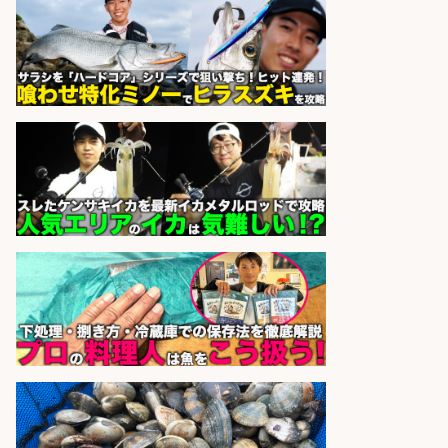
sponsored by 求人ボックス
魚の「バイヤー」貴方の目利きでヒ
ットを生む、裁量バイヤー募集
株式会社コムライン
会社名
sponsored by 求人ボックス
さらに求人情報を見る