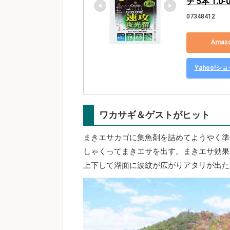
チ 5本 1.0-0
07348412
Ama
Yahoo!
ワカサギ＆ゲストがヒット
まきエサカゴに集魚剤を詰めてようやく準
しゃくってまきエサを出す。まきエサ効果
上下して湖面に波紋が広がりアタリが出た