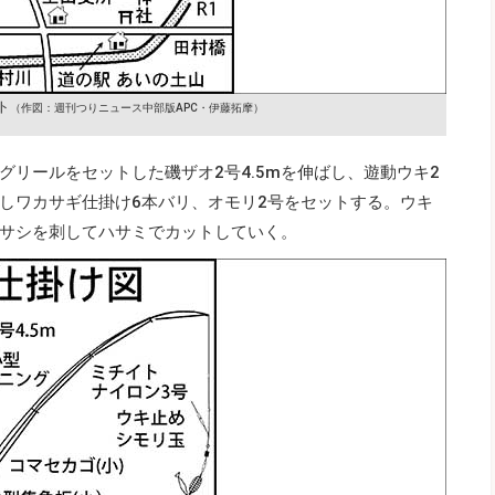
ト
（作図：週刊つりニュース中部版APC・伊藤拓摩）
リールをセットした磯ザオ2号4.5mを伸ばし、遊動ウキ2
しワカサギ仕掛け6本バリ、オモリ2号をセットする。ウキ
サシを刺してハサミでカットしていく。