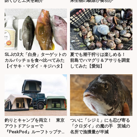
防ぐひと工夫を紹介
来生物の駆除が奏功か
SLJの3大「白身」ターゲットの
夏でも潮干狩りは楽しめる！
カルパッチョを食べ比べてみた
前島でハマグリ＆アサリを調査
【イサキ・マダイ・キジハタ】
してみた【愛知】
釣りとキャンプを両立！ 東京
ついに「シジミ」にも忍び寄る
アウトドアショーで
「クロダイ」の魔の手 茨城の
『PeakPod』ルーフトップテン
名所で漁獲量が半減