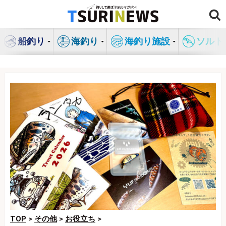
コ
ン
テ
船釣り
海釣り
海釣り施設
ソルト
ン
ツ
へ
ス
キ
ッ
プ
TOP
>
その他
>
お役立ち
>