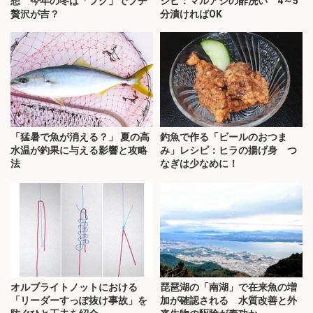
想 今年の冬は「フグ」でプチ
シピ：マルアジの酢洗い 4～5
贅沢が吉？
分漬ければOK
「猛暑で魚が消える？」 夏の高
釣魚で作る「ビールのおつま
水温が釣果に与える影響と攻略
み」レシピ：ヒラの揚げ身 つ
法
なぎは少なめに！
オルブライトノットにおける
琵琶湖の「南湖」で在来魚の増
「リーダーすっぽ抜け事故」を
加が確認される 水質改善と外