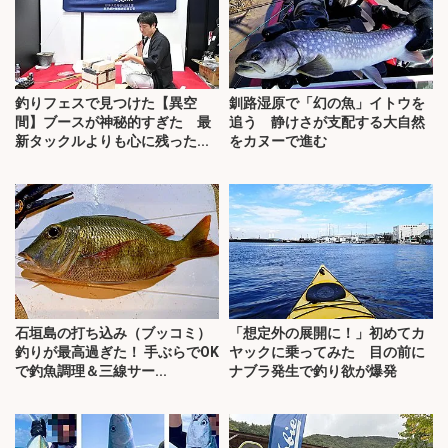
釣りフェスで見つけた【異空
釧路湿原で「幻の魚」イトウを
間】ブースが神秘的すぎた 最
追う 静けさが支配する大自然
新タックルよりも心に残った...
をカヌーで進む
石垣島の打ち込み（ブッコミ）
「想定外の展開に！」初めてカ
釣りが最高過ぎた！ 手ぶらでOK
ヤックに乗ってみた 目の前に
で釣魚調理＆三線サー...
ナブラ発生で釣り欲が爆発