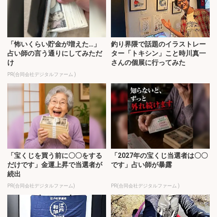
「怖いくらい貯金が増えた…」
釣り界隈で話題のイラストレー
占い師の言う通りにしてみただ
ター「トキシン」こと時川真一
け
さんの個展に行ってみた
PR(合同会社デジタルファーム )
「宝くじを買う前に〇〇をする
「2027年の宝くじ当選者は〇〇
だけです」金運上昇で当選者が
です」占い師が暴露
続出
PR(合同会社デジタルファーム)
PR(合同会社デジタルファーム )