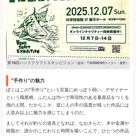
第16回ハンドクラフトエキシビジョン
（提供：TSURINEWSライター・夏野）
”手作り”の魅力
ぼくはこの“手作り”という言葉にめっぽう弱い。デザイナー
という職業柄、ふだんは均一で再現性のある量産品をつくる
側の人間。だからこそ、逆に人の手の温度が残った作品には
人並み以上に魅力を感じてしまうのだ。
ましてそれが釣りの道具となれば、なおさらだ。木や金属や
樹脂が、誰かのこだわりと時間を吸いこんで、ひとつの作品