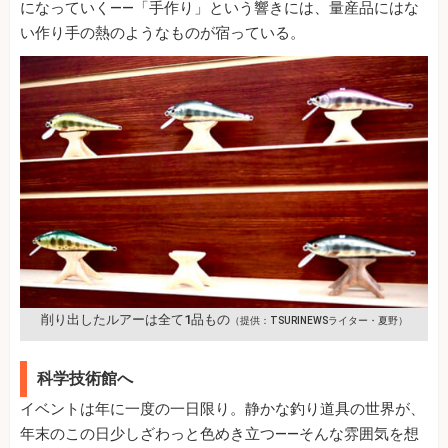
になっていく——「手作り」という響きには、量産品にはな
い作り手の熱のようなものが宿っている。
削り出したルアーは全て1品もの
（提供：TSURINEWSライター・夏野）
科学技術館へ
イベントは年に一度の一日限り。静かな釣り道具の世界が、
年末のこの日少しざわっと色めき立つ——そんな雰囲気を想