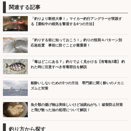
関連する記事
「釣りより断然大事！」マイカー釣行アングラーが実践す
る【運転中の眠気を撃退する6つの方法】
「釣りする前に知っておこう！」釣りの怪我４パターン別
応急処置 事前に防ぐことが最重要！
「毒はどこにある？」釣りでよく見かける【有毒魚5選】 釣
れた時に注意すべき有毒部位を解説
船酔いしないための5つの方法 専門家に聞く酔いのメカニ
ズムと対策
魚介類の揚げ物は美味しいけど油跳ねがち！ 破裂防止対策
と飛び散った油の処理について解説！
釣り方から探す