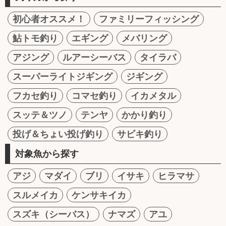
初心者オススメ！
ファミリーフィッシング
鮎トモ釣り
エギング
メバリング
アジング
ルアーシーバス
タイラバ
スーパーライトジギング
ジギング
フカセ釣り
コマセ釣り
イカメタル
スッテ＆ツノ
テンヤ
かかり釣り
投げ＆ちょい投げ釣り
サビキ釣り
対象魚から探す
アジ
マダイ
ブリ
イサキ
ヒラマサ
スルメイカ
ケンサキイカ
スズキ（シーバス）
ナマズ
アユ