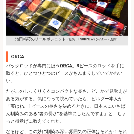
池田精巧のリールポシェット
（提供：TSURINEWSライター・夏野）
ORCA
パックロッドが専門に扱う
ORCA
。8ピースのロッドを手に
取ると、ひとつひとつのピースがちんまりしていてかわい
い。
だがこのしっくりくるコンパクトな長さ、どこかで見覚えが
ある気がする。気になって眺めていたら、ビルダー本人が
「実はね、1ピースの長さを決めるときに、日本人にいちば
ん馴染みのある“箸の長さ”を基準にしたんですよ」と、ちょ
っと得意げに教えてくれた。
なるほど、この妙に馴染み深い雰囲気の正体はそれか！それ