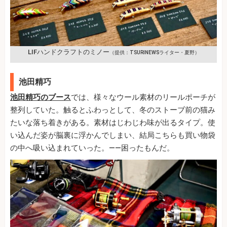
LIFハンドクラフトのミノー
（提供：TSURINEWSライター・夏野）
池田精巧
池田精巧のブース
では、様々なウール素材のリールポーチが
整列していた。触るとふわっとして、冬のストーブ前の猫み
たいな落ち着きがある。素材はじわじわ味が出るタイプ。使
い込んだ姿が脳裏に浮かんでしまい、結局こちらも買い物袋
の中へ吸い込まれていった。——困ったもんだ。