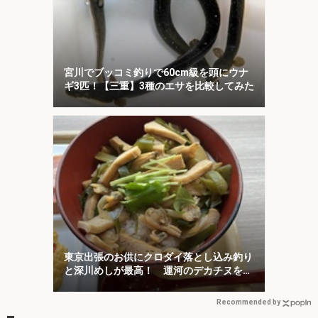
宮川でブッコミ釣りで60cm級を頭にウナ
ギ3匹！【三重】3種のエサを比較してみた
東京出張のお供にクロダイ落とし込み釣り
と深川めしが最高！ 運河のデカチヌを狙
ってみた
Recommended by