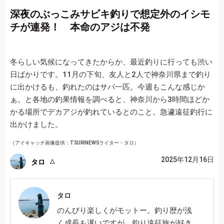
深夜のぶっこみサビキ釣りで想定外のイシモ
チが連発！ 本命のアジは不発
冬らしい気候になってきたからか、最近釣りに行っても渋い
日ばかりです。11月の下旬、友人と2人で神奈川県まで釣り
に出かけるも、釣れたのはサバ一匹。今週もこんな感じか
ぁ。と各地の釣果情報を調べると、神奈川から3時間ほどか
かる場所でデカアジが釣れているとのこと。急遽遠征釣行に
出かけました。
（アイキャッチ画像提供：TSURINEWSライター・タロ）
2025年12月16日
タロ
タロ
のんびり楽しくがモットー。釣り歴が浅
く成長も遅いですが、釣り遠征旅が好き