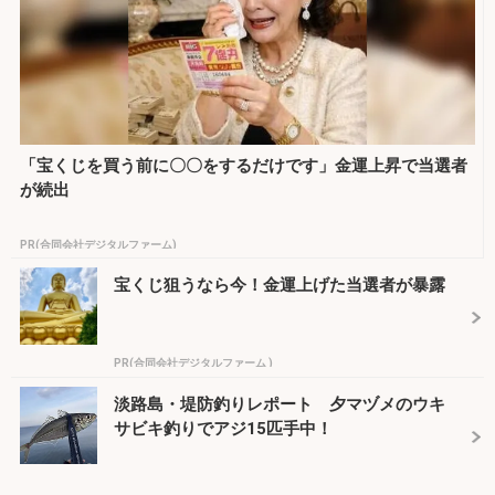
「宝くじを買う前に〇〇をするだけです」金運上昇で当選者
が続出
PR(合同会社デジタルファーム)
宝くじ狙うなら今！金運上げた当選者が暴露
PR(合同会社デジタルファーム )
淡路島・堤防釣りレポート 夕マヅメのウキ
サビキ釣りでアジ15匹手中！