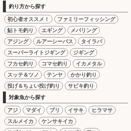
釣り方から探す
初心者オススメ！
ファミリーフィッシング
鮎トモ釣り
エギング
メバリング
アジング
ルアーシーバス
タイラバ
スーパーライトジギング
ジギング
フカセ釣り
コマセ釣り
イカメタル
スッテ＆ツノ
テンヤ
かかり釣り
投げ＆ちょい投げ釣り
サビキ釣り
対象魚から探す
アジ
マダイ
ブリ
イサキ
ヒラマサ
スルメイカ
ケンサキイカ