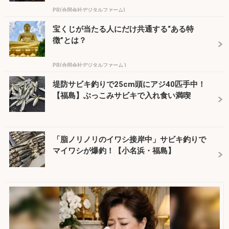
PR(合同会社デジタルファーム)
宝くじが当たる人にだけ共通する“ある特
徴”とは？
PR(合同会社デジタルファーム )
堤防サビキ釣りで25cm頭にアジ40匹手中！
【福島】ぶっこみサビキで入れ食い満喫
「脂ノリノリのイワシ接岸中」サビキ釣りで
マイワシが爆釣！【小名浜・福島】