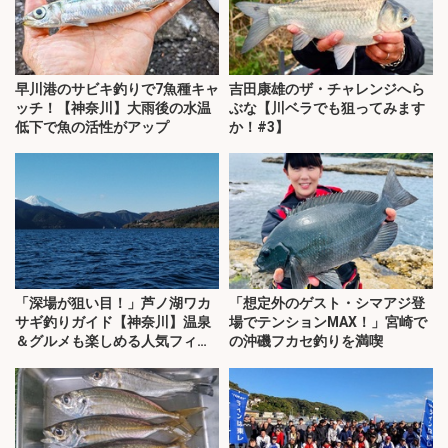
早川港のサビキ釣りで7魚種キャ
吉田康雄のザ・チャレンジへら
ッチ！【神奈川】大雨後の水温
ぶな【川ベラでも狙ってみます
低下で魚の活性がアップ
か！#3】
「深場が狙い目！」芦ノ湖ワカ
「想定外のゲスト・シマアジ登
サギ釣りガイド【神奈川】温泉
場でテンションMAX！」宮崎で
＆グルメも楽しめる人気フィー
の沖磯フカセ釣りを満喫
ルド