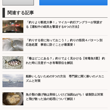
関連する記事
「釣りより断然大事！」マイカー釣行アングラーが実践す
る【運転中の眠気を撃退する6つの方法】
「釣りする前に知っておこう！」釣りの怪我４パターン別
応急処置 事前に防ぐことが最重要！
「毒はどこにある？」釣りでよく見かける【有毒魚5選】 釣
れた時に注意すべき有毒部位を解説
船酔いしないための5つの方法 専門家に聞く酔いのメカニ
ズムと対策
魚介類の揚げ物は美味しいけど油跳ねがち！ 破裂防止対策
と飛び散った油の処理について解説！