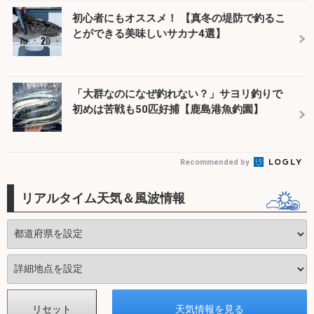
初心者にもオススメ！ 【真冬の堤防で釣るこ
とができる美味しいサカナ4選】
「大群なのになぜ釣れない？」サヨリ釣りで
初めは苦戦も50匹好捕【鹿島港魚釣園】
Recommended by
リアルタイム天気＆風波情報