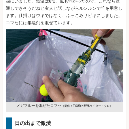
端にいました。気温は8℃、風も弱かったので、これなら夜
通しできそうだねと友人と話しながらルンルンで竿を用意し
ます。仕掛けはウキではなく、ぶっこみサビキにしました。
コマセには集魚剤を混ぜています。
メガブルーを混ぜたコマセ
（提供：TSURINEWSライター・タロ）
日の出まで激渋