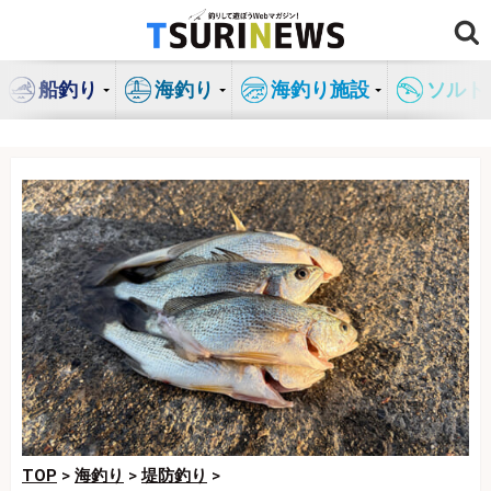
コ
ン
テ
船釣り
海釣り
海釣り施設
ソルト
ン
ツ
へ
ス
キ
ッ
プ
TOP
>
海釣り
>
堤防釣り
>