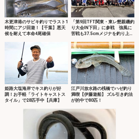
木更津港のサビキ釣りでラスト1
「第9回TFT関東・東レ懇親磯釣
時間にアジ回遊！【千葉】悪天
り大会IN下田」に参戦 強風に
候を耐えて本命4尾確保
苦戦も37.5cmメジナを釣り上げ
る
姫路大塩海岸でキス釣りが好
江戸川放水路の桟橋でハゼ釣り
調！お手軽「ライトキャストス
満喫【伊藤遊船】 ズル引き釣法
タイル」で28匹手中【兵庫】
が的中で80匹！