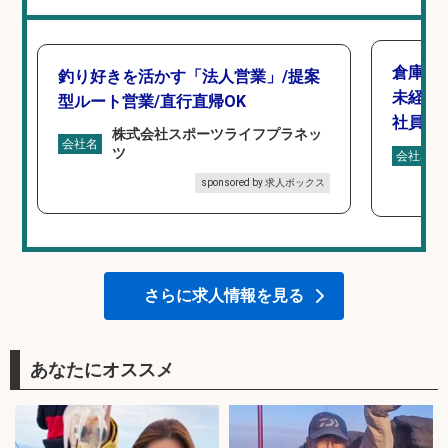
倉庫で
釣り好きを活かす「法人営業」/提案
未経験
型ルート営業/直行直帰OK
社員登
株式会社スポーツライフプラネッ
会社名
ツ
会社名
sponsored by 求人ボックス
さらに求人情報を見る
あなたにオススメ