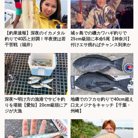
【釣果速報】深夜のイカメタル
城ヶ島での磯カワハギ釣りで
釣りで40匹と好調！半夜便は若
25cm級頭に本命5尾【神奈川】
干苦戦（福井）
付けエサ残ればチャンス到来か
深夜〜明け方の漁港でサビキ釣
地磯でのフカセ釣りで40cm超え
りを堪能【愛知】20cm級頭にア
口太メジナをキャッチ【千葉・
ジが大漁
州崎】