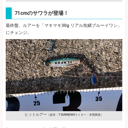
71cmのサワラが登場！
最終盤、ルアーを「マキマキ30g リアル魚鱗ブルーイワシ」
にチェンジ。
ヒットルアー
（提供：TSURINEWSライター・本間興貴）