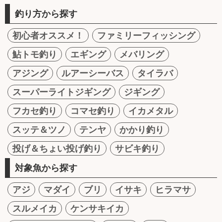
釣り方から探す
初心者オススメ！
ファミリーフィッシング
鮎トモ釣り
エギング
メバリング
アジング
ルアーシーバス
タイラバ
スーパーライトジギング
ジギング
フカセ釣り
コマセ釣り
イカメタル
スッテ＆ツノ
テンヤ
かかり釣り
投げ＆ちょい投げ釣り
サビキ釣り
対象魚から探す
アジ
マダイ
ブリ
イサキ
ヒラマサ
スルメイカ
ケンサキイカ