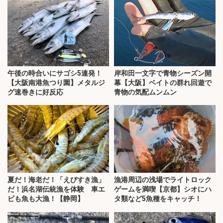
午後の時合いにサゴシ5連発！
岸和田一文字で青物シーズン開
【大阪南港魚つり園】メタルジ
幕【大阪】ベイトの群れ回遊で
グ速巻きに好反応
青物の気配ムンムン
夏だ！海老だ！「えびすき漁」
漁港周辺の浅場でライトロック
だ！浜名湖伝統漁を体験 車エ
ゲームを満喫【京都】シオにハ
ビも魚も大漁！【静岡】
タ類など5魚種をキャッチ！