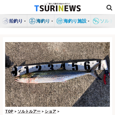
コ
ン
テ
船釣り
海釣り
海釣り施設
ソルト
ン
ツ
へ
ス
キ
ッ
プ
TOP
>
ソルトルアー
>
ショア
>