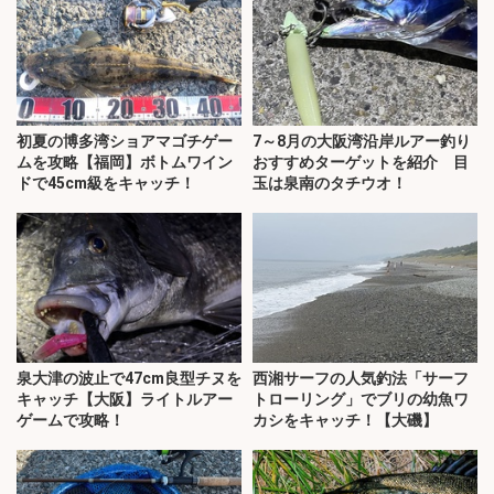
初夏の博多湾ショアマゴチゲー
7～8月の大阪湾沿岸ルアー釣り
ムを攻略【福岡】ボトムワイン
おすすめターゲットを紹介 目
ドで45cm級をキャッチ！
玉は泉南のタチウオ！
泉大津の波止で47cm良型チヌを
西湘サーフの人気釣法「サーフ
キャッチ【大阪】ライトルアー
トローリング」でブリの幼魚ワ
ゲームで攻略！
カシをキャッチ！【大磯】