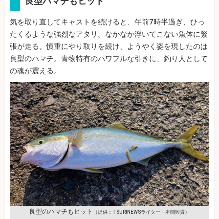
良型ハマチもヒット
気を取り直してキャストを続けると、午前7時半過ぎ、ひっ
たくるような強烈なアタリ。なかなか浮いてこない魚体に緊
張が走る。慎重にやり取りを続け、ようやく姿を現したのは
良型のハマチ。青物特有のパワフルな引きに、釣り人として
の魂が震える。
良型のハマチもヒット
（提供：TSURINEWSライター・本間興貴）