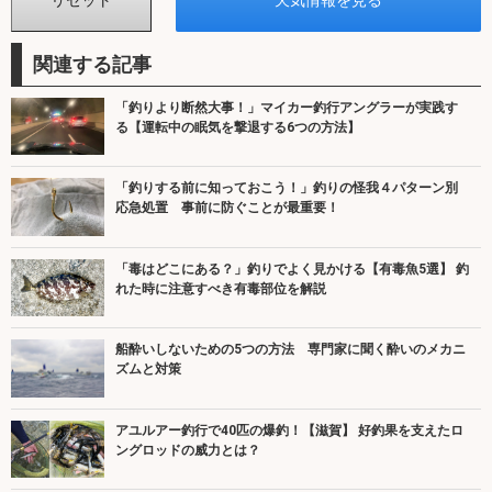
関連する記事
「釣りより断然大事！」マイカー釣行アングラーが実践す
る【運転中の眠気を撃退する6つの方法】
「釣りする前に知っておこう！」釣りの怪我４パターン別
応急処置 事前に防ぐことが最重要！
「毒はどこにある？」釣りでよく見かける【有毒魚5選】 釣
れた時に注意すべき有毒部位を解説
船酔いしないための5つの方法 専門家に聞く酔いのメカニ
ズムと対策
アユルアー釣行で40匹の爆釣！【滋賀】 好釣果を支えたロ
ングロッドの威力とは？