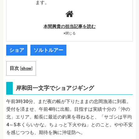
ます。
本間興貴の担当記事を読む
×
閉じる
ショア
ソルトルアー
目次
[
show
]
岸和田一文字でショアジギング
午前3時30分、まだ夜の帳が下りたままの忠岡漁港に到着。
受付を済ませ、午前4時に出船。目指すは実績十分の「沖の
北」エリア。船長に最近の釣果を尋ねると、「サゴシは平均
4～5本くらいかな。ちょっと下火やね」とのこと。やや不安
を感じつつも、期待を胸に沖堤防へ。