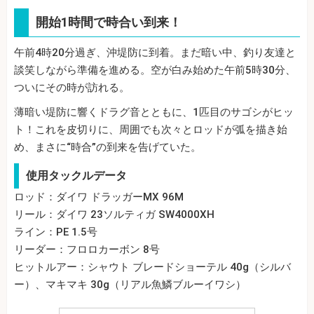
開始1時間で時合い到来！
午前4時20分過ぎ、沖堤防に到着。まだ暗い中、釣り友達と
談笑しながら準備を進める。空が白み始めた午前5時30分、
ついにその時が訪れる。
薄暗い堤防に響くドラグ音とともに、1匹目のサゴシがヒッ
ト！これを皮切りに、周囲でも次々とロッドが弧を描き始
め、まさに“時合”の到来を告げていた。
使用タックルデータ
ロッド：ダイワ ドラッガーMX 96M
リール：ダイワ 23ソルティガ SW4000XH
ライン：PE 1.5号
リーダー：フロロカーボン 8号
ヒットルアー：シャウト ブレードショーテル 40g（シルバ
ー）、マキマキ 30g（リアル魚鱗ブルーイワシ）