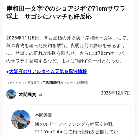
岸和田一文字でのショアジギで71cmサワラ
浮上 サゴシにハマチも好反応
2025年11月8日、関西屈指の沖堤防「岸和田一文字」にて、
秋の青物を狙った実釣を敢行。夜明け前の静寂を破るよう
に、サゴシの群れが堤防を賑わせ、さらには70cmオーバー
のサワラも登場するなど、まさに“爆釣”の一日となった。
●
大阪府のリアルタイム天気＆風波情報
（アイキャッチ画像提供：TSURINEWSライター・本間興貴）
2025年12月7日
本間興貴
本間興貴
海のルアーフィッシングを幅広く挑戦
中！YouTubeにて釣行記録を公開してい