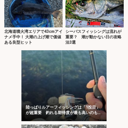
北海道噴火湾エリアで43cmアイ
シーバスフィッシングは流れが
ナメ手中！ 大潮の上げ潮で価値
重要？ 潮が動かない日の攻略
ある良型ヒット
法3選
陸っぱりルアーフィッシングは「1投目」
が超重要 釣れる期待度が最も高いのも
「1投目」！