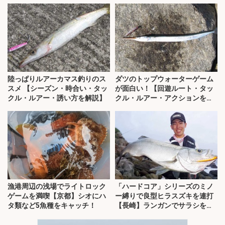
陸っぱりルアーカマス釣りのス
ダツのトップウォーターゲーム
スメ 【シーズン・時合い・タッ
が面白い！【回遊ルート・タッ
クル・ルアー・誘い方を解説】
クル・ルアー・アクションを解
説】
漁港周辺の浅場でライトロック
「ハードコア」シリーズのミノ
ゲームを満喫【京都】シオにハ
ー縛りで良型ヒラスズキを連打
タ類など5魚種をキャッチ！
【長崎】ランガンでサラシを攻
略！