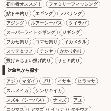
初心者オススメ！
ファミリーフィッシング
鮎トモ釣り
エギング
メバリング
アジング
ルアーシーバス
タイラバ
スーパーライトジギング
ジギング
フカセ釣り
コマセ釣り
イカメタル
スッテ＆ツノ
テンヤ
かかり釣り
投げ＆ちょい投げ釣り
サビキ釣り
対象魚から探す
アジ
マダイ
ブリ
イサキ
ヒラマサ
スルメイカ
ケンサキイカ
スズキ（シーバス）
ナマズ
アユ
ニジマス
アマゴ
イワナ
タチウオ