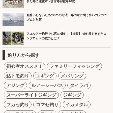
れた時に注意すべき有毒部位を解説
船酔いしないための5つの方法 専門家に聞く酔いのメカニ
ズムと対策
アユルアー釣行で40匹の爆釣！【滋賀】 好釣果を支えたロ
ングロッドの威力とは？
釣り方から探す
初心者オススメ！
ファミリーフィッシング
鮎トモ釣り
エギング
メバリング
アジング
ルアーシーバス
タイラバ
スーパーライトジギング
ジギング
フカセ釣り
コマセ釣り
イカメタル