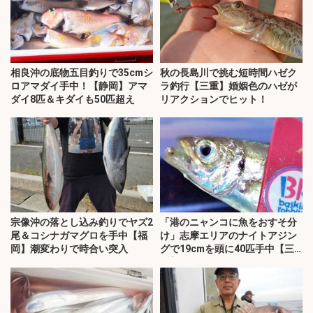
相良沖の底物五目釣りで35cmシ
秋の長島川で挑む短時間ハゼク
ロアマダイ手中！【静岡】アマ
ラ釣行【三重】婚姻色のハゼが
ダイ8匹＆キダイも50匹超え
リアクションでヒット！
宗像沖の落とし込み釣りでヤズ2
「港のニャンコに魚をおすそ分
尾＆コシナガマグロを手中【福
け」志摩エリアのナイトアジン
岡】潮変わりで時合い突入
グで19cmを頭に40匹手中【三
重】