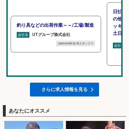
日払い
の他/
釣り具などの出荷作業～～/工場/製造
ッキン
土日休み
UTグループ株式会社
会社名
sponsored by 求人ボックス
会社名
さらに求人情報を見る
あなたにオススメ