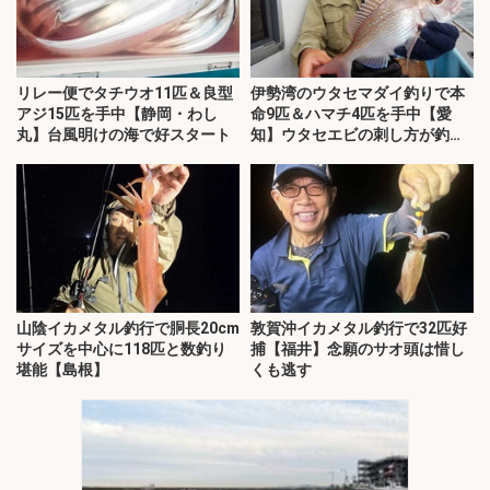
リレー便でタチウオ11匹＆良型
伊勢湾のウタセマダイ釣りで本
アジ15匹を手中【静岡・わし
命9匹＆ハマチ4匹を手中【愛
丸】台風明けの海で好スタート
知】ウタセエビの刺し方が釣果
のカギ
山陰イカメタル釣行で胴長20cm
敦賀沖イカメタル釣行で32匹好
サイズを中心に118匹と数釣り
捕【福井】念願のサオ頭は惜し
堪能【島根】
くも逃す