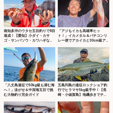
南知多沖のウタセ五目釣りで8目
「アジもイカも高確率ヒッ
達成！【愛知】小ダイ・カサ
ト！」イカメタル＆バチコンリ
ゴ・サンバソウ・カワハギなど
レー便でアカイカと30cm級アジ
32匹手中
連発【三重】
「八丈島遠征で50kg級も潜む海
五島列島の遠征ロックショア釣
へ！」泳がせ＆中深海五目で挑
行でヒラマサ5kg級手中！【長
む大物釣り完全ガイド
崎・小値賀島】地磯歩きでチャ
ンスつかむ