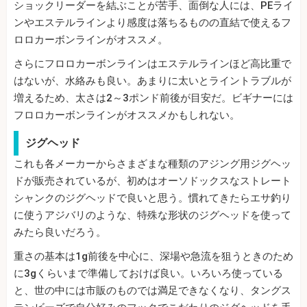
ショックリーダーを結ぶことが苦手、面倒な人には、PEライ
ンやエステルラインより感度は落ちるものの直結で使えるフ
ロロカーボンラインがオススメ。
さらにフロロカーボンラインはエステルラインほど高比重で
はないが、水絡みも良い。あまりに太いとライントラブルが
増えるため、太さは2～3ポンド前後が目安だ。ビギナーには
フロロカーボンラインがオススメかもしれない。
ジグヘッド
これも各メーカーからさまざまな種類のアジング用ジグヘッ
ドが販売されているが、初めはオーソドックスなストレート
シャンクのジグヘッドで良いと思う。慣れてきたらエサ釣り
に使うアジバリのような、特殊な形状のジグヘッドを使って
みたら良いだろう。
重さの基本は1g前後を中心に、深場や急流を狙うときのため
に3gくらいまで準備しておけば良い。いろいろ使っている
と、世の中には市販のものでは満足できなくなり、タングス