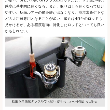
が基本。6ftより短い5ftクラスのロッドだと、サオ先からの
感度は基本的に良くなる。また、取り回しも良くなって扱い
やすい。反面ルアーの飛距離が出なくなり、漁港常夜灯下な
どの近距離専用となることが多い。最近は4ft台のロッドも
見かけるが、ある程度場面に特化したロッドといっても良い
かもしれない。
軽量＆高感度タックルで
（提供：週刊つりニュース中部版・杉山陽祐）