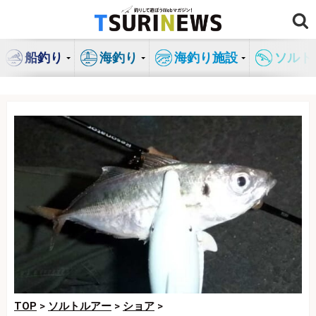
コ
ン
テ
船釣り
海釣り
海釣り施設
ソルト
ン
ツ
へ
ス
キ
ッ
プ
TOP
>
ソルトルアー
>
ショア
>