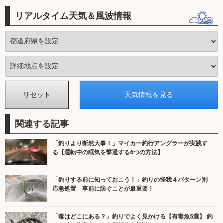
リアルタイム天気＆風波情報
関連する記事
「釣りより断然大事！」マイカー釣行アングラーが実践す
る【運転中の眠気を撃退する6つの方法】
「釣りする前に知っておこう！」釣りの怪我４パターン別
応急処置 事前に防ぐことが最重要！
「毒はどこにある？」釣りでよく見かける【有毒魚5選】 釣