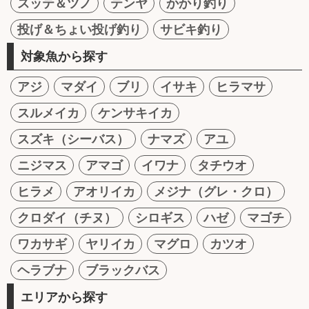
スッテ＆ツノ
テンヤ
かかり釣り
投げ＆ちょい投げ釣り
サビキ釣り
対象魚から探す
アジ
マダイ
ブリ
イサキ
ヒラマサ
スルメイカ
ケンサキイカ
スズキ（シーバス）
ナマズ
アユ
ニジマス
アマゴ
イワナ
タチウオ
ヒラメ
アオリイカ
メジナ（グレ・クロ）
クロダイ（チヌ）
シロギス
ハゼ
マゴチ
ワカサギ
ヤリイカ
マグロ
カツオ
ヘラブナ
ブラックバス
エリアから探す