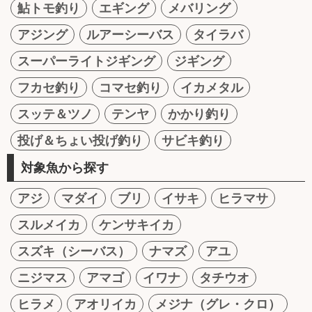
鮎トモ釣り
エギング
メバリング
アジング
ルアーシーバス
タイラバ
スーパーライトジギング
ジギング
フカセ釣り
コマセ釣り
イカメタル
スッテ＆ツノ
テンヤ
かかり釣り
投げ＆ちょい投げ釣り
サビキ釣り
対象魚から探す
アジ
マダイ
ブリ
イサキ
ヒラマサ
スルメイカ
ケンサキイカ
スズキ（シーバス）
ナマズ
アユ
ニジマス
アマゴ
イワナ
タチウオ
ヒラメ
アオリイカ
メジナ（グレ・クロ）