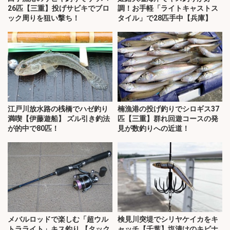
26匹【三重】投げサビキでブロ
調！お手軽「ライトキャストス
ック周りを狙い撃ち！
タイル」で28匹手中【兵庫】
江戸川放水路の桟橋でハゼ釣り
楠漁港の投げ釣りでシロギス37
満喫【伊藤遊船】 ズル引き釣法
匹【三重】群れ回遊コースの発
が的中で80匹！
見が数釣りへの近道！
メバルロッドで楽しむ「超ウル
検見川突堤でシリヤケイカをキ
トラライト」キス釣り 【タック
ャッチ【千葉】塩漬けのキビナ