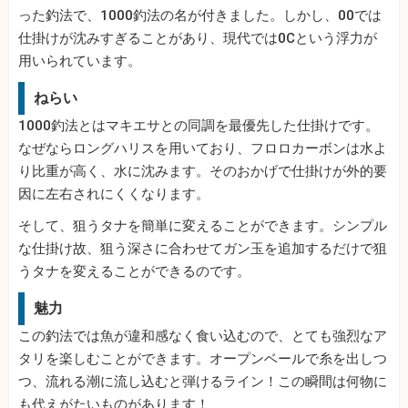
った釣法で、1000釣法の名が付きました。しかし、00では
仕掛けが沈みすぎることがあり、現代では0Cという浮力が
用いられています。
ねらい
1000釣法とはマキエサとの同調を最優先した仕掛けです。
なぜならロングハリスを用いており、フロロカーボンは水よ
り比重が高く、水に沈みます。そのおかげで仕掛けが外的要
因に左右されにくくなります。
そして、狙うタナを簡単に変えることができます。シンプル
な仕掛け故、狙う深さに合わせてガン玉を追加するだけで狙
うタナを変えることができるのです。
魅力
この釣法では魚が違和感なく食い込むので、とても強烈なア
タリを楽しむことができます。オープンベールで糸を出しつ
つ、流れる潮に流し込むと弾けるライン！この瞬間は何物に
も代えがたいものがあります！