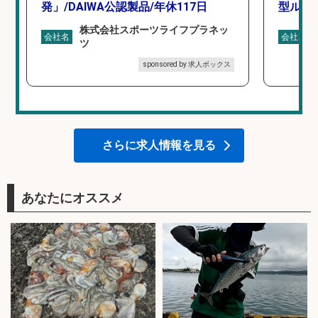
発」/DAIWA公認製品/年休117日
型ルー
株式会社スポーツライフプラネッ
会社名
会社名
ツ
sponsored by 求人ボックス
さらに求人情報を見る
あなたにオススメ