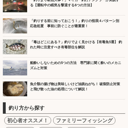
る【運転中の眠気を撃退する6つの方法】
「釣りする前に知っておこう！」釣りの怪我４パターン別
応急処置 事前に防ぐことが最重要！
「毒はどこにある？」釣りでよく見かける【有毒魚5選】 釣
れた時に注意すべき有毒部位を解説
船酔いしないための5つの方法 専門家に聞く酔いのメカニ
ズムと対策
魚介類の揚げ物は美味しいけど油跳ねがち！ 破裂防止対策
と飛び散った油の処理について解説！
釣り方から探す
初心者オススメ！
ファミリーフィッシング