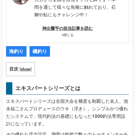
間を通して様々な魚種に触れており、石
鯛や鮎にもチャレンジ中！
神出響平の担当記事を読む
×
閉じる
海釣り
磯釣り
目次
[
show
]
エキスパートシリーズとは
エキスパートシリーズは全国大会を幾度も制覇した名人、池
永祐二さんプロデュースのウキ（浮き）。シンプルかつ優れ
たシステムで、現代釣法の基礎にもなった1000釣法専用設
計になっています。
その優れた浮力設定、潮受け性能で数々のトーナメンターを