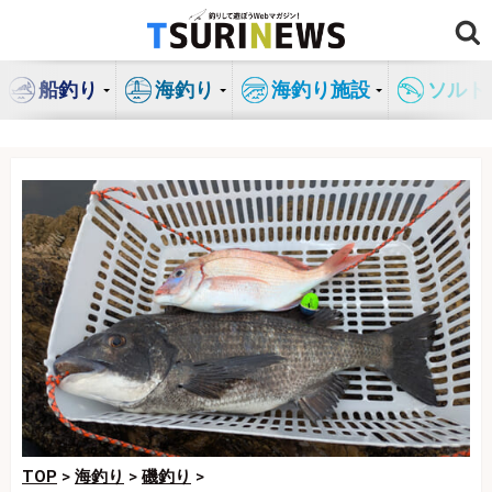
コ
ン
テ
船釣り
海釣り
海釣り施設
ソルト
ン
ツ
へ
ス
キ
ッ
プ
TOP
>
海釣り
>
磯釣り
>