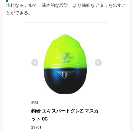
小粒なモデルで、基本的な設計、より繊細なアタリを出すこ
とができる。
釣研
釣研 エキスパートグレZ マスカ
ット 0C
23701