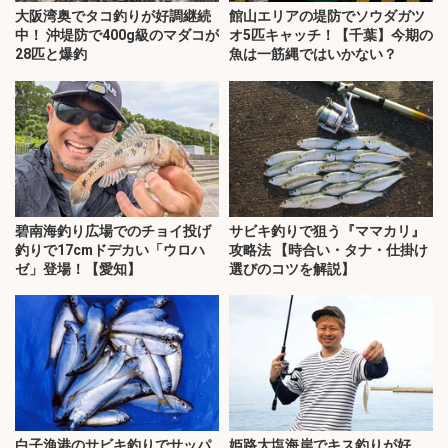
大阪湾奥でタコ釣りが好調継続
館山エリアの堤防でソウダガツ
中！ 沖堤防で400g級のマダコが
オ5匹キャッチ！【千葉】今期の
28匹と爆釣
魚は一筋縄ではいかない？
碧南海釣り広場でのチョイ投げ
サビキ釣りで狙う『ママカリ』
釣りで17cmドデカい「ウロハ
攻略法 【時合い・タナ・仕掛け
ゼ」登場！【愛知】
選びのコツを解説】
白子漁港のサビキ釣りでサッパ
姫路大塩海岸でキス釣りが好