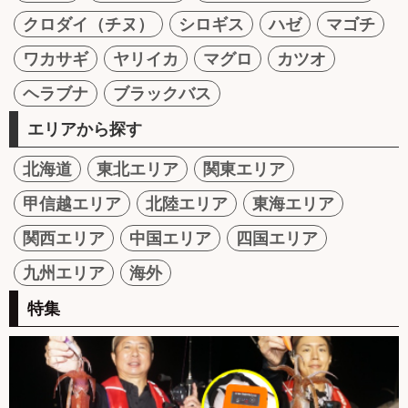
クロダイ（チヌ）
シロギス
ハゼ
マゴチ
ワカサギ
ヤリイカ
マグロ
カツオ
ヘラブナ
ブラックバス
エリアから探す
北海道
東北エリア
関東エリア
甲信越エリア
北陸エリア
東海エリア
関西エリア
中国エリア
四国エリア
九州エリア
海外
特集