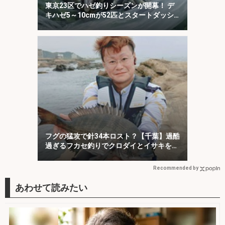
東京23区でハゼ釣りシーズンが開幕！ デ
キハゼ5～10cmが52匹とスタートダッシ
ュに成功
フグの猛攻で針34本ロスト？【千葉】過酷
過ぎるフカセ釣りでクロダイとイサキを手
中！
Recommended by