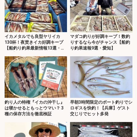
イカメタルでも良型ヤリイカ
マダコ釣りが好調キープ！数釣
130杯！夜焚きイカ好調キープ
りするなら今がチャンス【船釣
【船釣り釣果最新情報13選・玄
り釣果速報9選・愛知】
界灘】
釣り人の特権『イカの沖干し』
早朝3時間限定のボート釣りでシ
は寝かせるともっとウマい？ 3
ロギスを快釣！【兵庫】ゲスト
種の保存方法を徹底検証
交じりでヒット多発