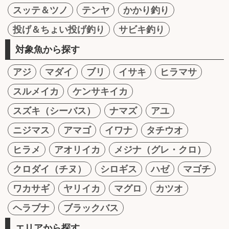
スッテ＆ツノ
テンヤ
かかり釣り
投げ＆ちょい投げ釣り
サビキ釣り
対象魚から探す
アジ
マダイ
ブリ
イサキ
ヒラマサ
スルメイカ
ケンサキイカ
スズキ（シーバス）
ナマズ
アユ
ニジマス
アマゴ
イワナ
タチウオ
ヒラメ
アオリイカ
メジナ（グレ・クロ）
クロダイ（チヌ）
シロギス
ハゼ
マゴチ
ワカサギ
ヤリイカ
マグロ
カツオ
ヘラブナ
ブラックバス
エリアから探す