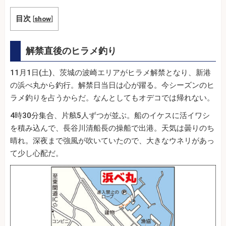
目次
[
show
]
解禁直後のヒラメ釣り
11月1日(土)、茨城の波崎エリアがヒラメ解禁となり、新港
の浜べ丸から釣行。解禁日当日は心が躍る。今シーズンのヒ
ラメ釣りを占うからだ。なんとしてもオデコでは帰れない。
4時30分集合、片舷5人ずつが並ぶ。船のイケスに活イワシ
を積み込んで、長谷川清船長の操船で出港。天気は曇りのち
晴れ。深夜まで強風が吹いていたので、大きなウネリがあっ
て少し心配だ。