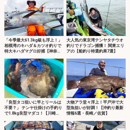
「今季最大61.3kg級も浮上！」
大人気の東京湾テンヤタチウオ
相模湾のキハダ＆カツオ釣りで
釣りでドラゴン捕獲！ 関東エリ
特大キハダマグロ好捕【神奈
アの【船釣り特選釣果7選】
川】
「良型タコ狙いに竿とリールは
大物アラ堂々浮上！平戸沖で大
不要？」 テンヤ仕掛けの手釣り
型魚狙いが好調！【沖釣り最新
で1.8kg良型マダコ！【川崎
情報6選・長崎／佐賀】
丸・東京湾】