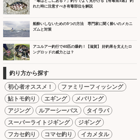
「毒はどこにある？」釣りでよく見かける【有毒魚5選】 釣
れた時に注意すべき有毒部位を解説
船酔いしないための5つの方法 専門家に聞く酔いのメカニ
ズムと対策
アユルアー釣行で40匹の爆釣！【滋賀】 好釣果を支えたロ
ングロッドの威力とは？
釣り方から探す
初心者オススメ！
ファミリーフィッシング
鮎トモ釣り
エギング
メバリング
アジング
ルアーシーバス
タイラバ
スーパーライトジギング
ジギング
フカセ釣り
コマセ釣り
イカメタル