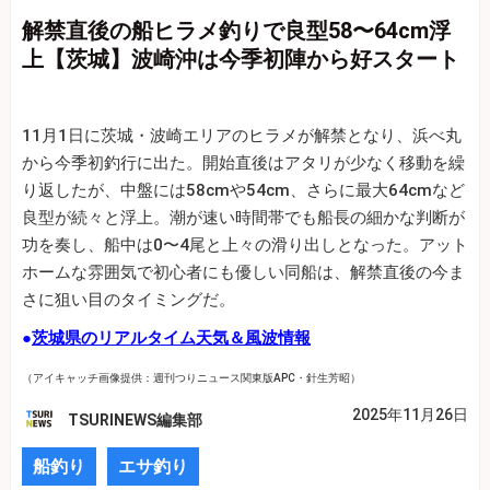
解禁直後の船ヒラメ釣りで良型58〜64cm浮
上【茨城】波崎沖は今季初陣から好スタート
11月1日に茨城・波崎エリアのヒラメが解禁となり、浜べ丸
から今季初釣行に出た。開始直後はアタリが少なく移動を繰
り返したが、中盤には58cmや54cm、さらに最大64cmなど
良型が続々と浮上。潮が速い時間帯でも船長の細かな判断が
功を奏し、船中は0〜4尾と上々の滑り出しとなった。アット
ホームな雰囲気で初心者にも優しい同船は、解禁直後の今ま
さに狙い目のタイミングだ。
●
茨城県のリアルタイム天気＆風波情報
（アイキャッチ画像提供：週刊つりニュース関東版APC・針生芳昭）
2025年11月26日
TSURINEWS編集部
船釣り
エサ釣り