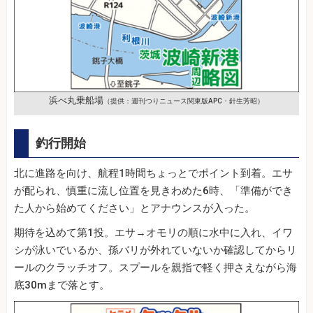
浜べ丸乗船場
（提供：週刊つりニュース関東版APC・針生芳昭）
釣行開始
北に進路を向け、航程1時間ちょっとでポイント到着。エサ
が配られ、慎重に流し位置を見きわめた6時、「準備ができ
た人から始めてください」とアナウンスが入った。
期待を込めて第1投。エサ→オモリの順に水中に入れ、イワ
シが泳いでいるか、孫バリが外れていないか確認してからリ
ールのクラッチオフ。スプールを親指で軽く押さえながら海
底30mまで落とす。