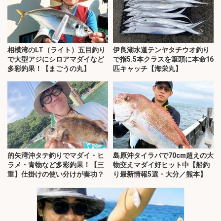
相模湾のLT（ライト）五目釣り
伊良湖水道テンヤタチウオ釣り
で大型アジにシロアマダイなど
で指5.5本クラスを筆頭に本命16
多彩釣果！【まごうの丸】
匹キャッチ【海栄丸】
的矢湾沖タテ釣りでマダイ・ヒ
島原沖タイラバで70cm超えの大
ラメ・青物など多彩釣果！【三
物交えマダイ好ヒット中【船釣
重】仕掛けの使い分けが奏功？
り最新情報5選・大分／熊本】