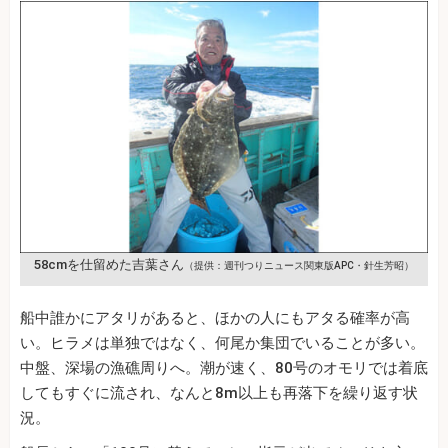
58cmを仕留めた吉葉さん
（提供：週刊つりニュース関東版APC・針生芳昭）
船中誰かにアタリがあると、ほかの人にもアタる確率が高
い。ヒラメは単独ではなく、何尾か集団でいることが多い。
中盤、深場の漁礁周りへ。潮が速く、80号のオモリでは着底
してもすぐに流され、なんと8m以上も再落下を繰り返す状
況。