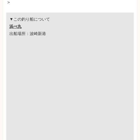
＞
▼この釣り船について
浜べ丸
出船場所：波崎新港