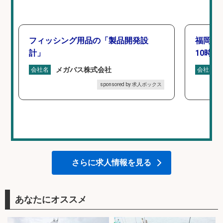
フィッシング用品の「製品開発設
福岡「
計」
10時間
メガバス株式会社
会社名
会社名
sponsored by 求人ボックス
さらに求人情報を見る
あなたにオススメ