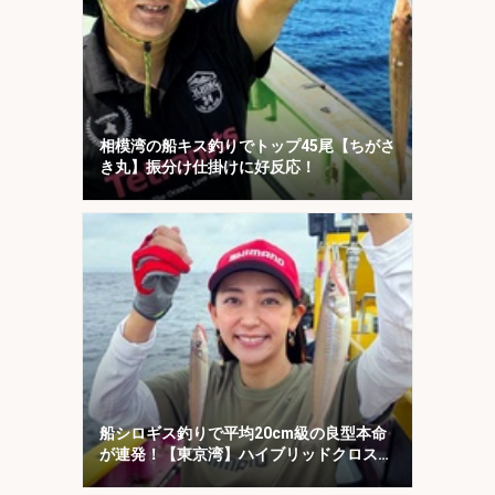
相模湾の船キス釣りでトップ45尾【ちがさ
き丸】振分け仕掛けに好反応！
船シロギス釣りで平均20cm級の良型本命
が連発！【東京湾】ハイブリッドクロスに
好反応