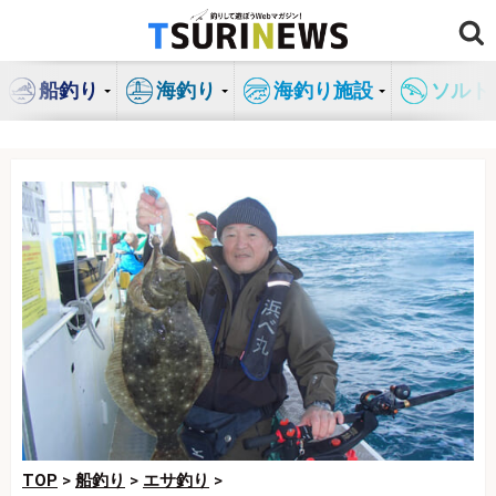
コ
ン
テ
船釣り
海釣り
海釣り施設
ソルト
ン
ツ
へ
ス
キ
ッ
プ
TOP
>
船釣り
>
エサ釣り
>