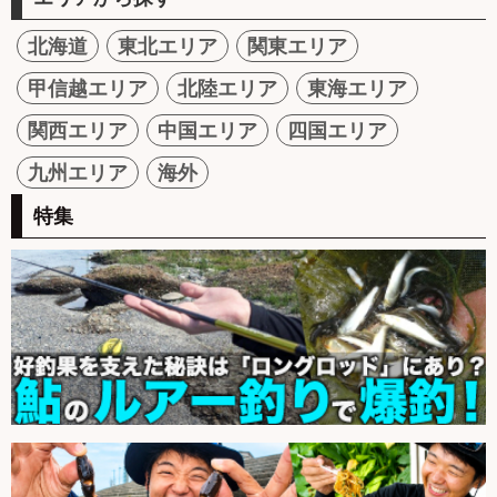
北海道
東北エリア
関東エリア
甲信越エリア
北陸エリア
東海エリア
関西エリア
中国エリア
四国エリア
九州エリア
海外
特集