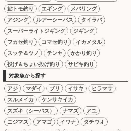
鮎トモ釣り
エギング
メバリング
アジング
ルアーシーバス
タイラバ
スーパーライトジギング
ジギング
フカセ釣り
コマセ釣り
イカメタル
スッテ＆ツノ
テンヤ
かかり釣り
投げ＆ちょい投げ釣り
サビキ釣り
対象魚から探す
アジ
マダイ
ブリ
イサキ
ヒラマサ
スルメイカ
ケンサキイカ
スズキ（シーバス）
ナマズ
アユ
ニジマス
アマゴ
イワナ
タチウオ