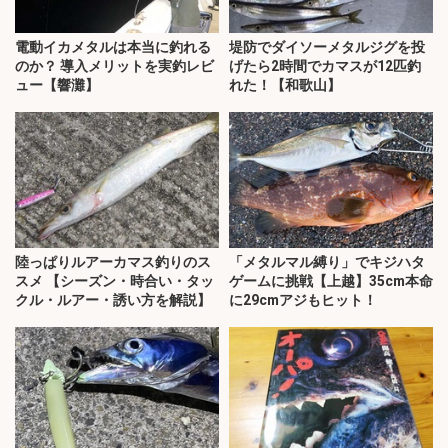
電動イカメタルは本当に釣れる
堤防でダイソーメタルジグを投
のか？ 導入メリットを実釣レビ
げたら2時間でカマスが12匹釣
ュー【響灘】
れた！【和歌山】
陸っぱりルアーカマス釣りのス
「メタルマル縛り」でキジハタ
スメ 【シーズン・時合い・タッ
ゲームに挑戦【上越】35cm本命
クル・ルアー・誘い方を解説】
に29cmアジもヒット！