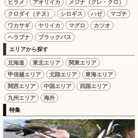
ヒラメ
アオリイカ
メジナ（グレ・クロ）
クロダイ（チヌ）
シロギス
ハゼ
マゴチ
ワカサギ
ヤリイカ
マグロ
カツオ
ヘラブナ
ブラックバス
エリアから探す
北海道
東北エリア
関東エリア
甲信越エリア
北陸エリア
東海エリア
関西エリア
中国エリア
四国エリア
九州エリア
海外
特集