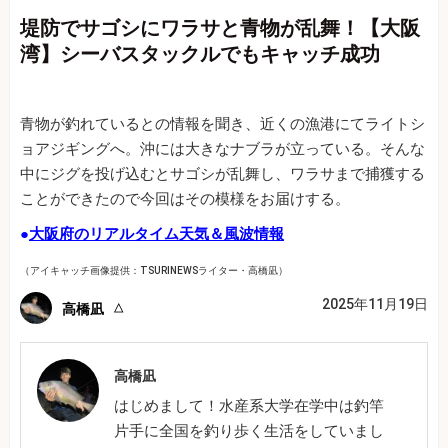
堤防でサゴシにワラサと青物が乱舞！【大阪
湾】シーバスタックルでもキャッチ成功
青物が釣れているとの情報を聞き、近くの漁港にてライトシ
ョアジギングへ。沖には大きなナブラが立っている。そんな
中にジグを投げ込むとサゴシが乱舞し、ワラサまで捕獲する
ことができたので今回はその模様をお届けする。
●
大阪府のリアルタイム天気＆風波情報
（アイキャッチ画像提供：TSURINEWSライター・高橋凪）
2025年11月19日
高橋凪
高橋凪
はじめまして！水産系大学在学中は釣竿
片手に全国を釣り歩く生活をしていまし