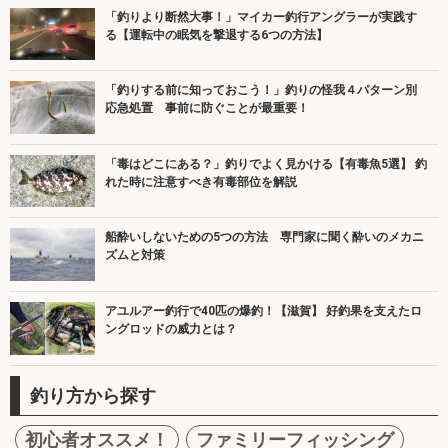
「釣りより断然大事！」マイカー釣行アングラーが実践す
る【運転中の眠気を撃退する6つの方法】
「釣りする前に知っておこう！」釣りの怪我４パターン別
応急処置 事前に防ぐことが最重要！
「毒はどこにある？」釣りでよく見かける【有毒魚5選】 釣
れた時に注意すべき有毒部位を解説
船酔いしないための5つの方法 専門家に聞く酔いのメカニ
ズムと対策
アユルアー釣行で40匹の爆釣！【滋賀】 好釣果を支えたロ
ングロッドの威力とは？
釣り方から探す
初心者オススメ！
ファミリーフィッシング