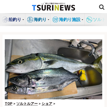
コ
ン
テ
船釣り
海釣り
海釣り施設
ソルト
ン
ツ
へ
ス
キ
ッ
プ
TOP
>
ソルトルアー
>
ショア
>