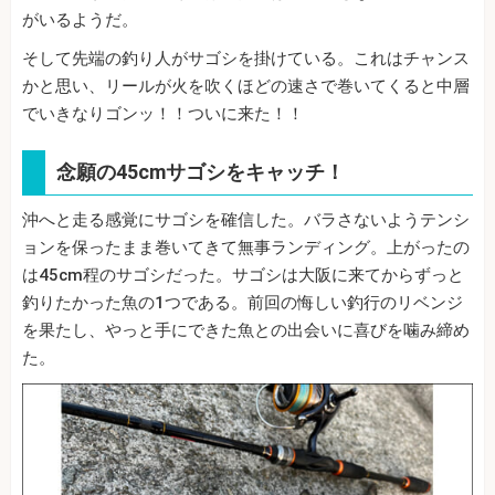
がいるようだ。
そして先端の釣り人がサゴシを掛けている。これはチャンス
かと思い、リールが火を吹くほどの速さで巻いてくると中層
でいきなりゴンッ！！ついに来た！！
念願の45cmサゴシをキャッチ！
沖へと走る感覚にサゴシを確信した。バラさないようテンシ
ョンを保ったまま巻いてきて無事ランディング。上がったの
は45cm程のサゴシだった。サゴシは大阪に来てからずっと
釣りたかった魚の1つである。前回の悔しい釣行のリベンジ
を果たし、やっと手にできた魚との出会いに喜びを噛み締め
た。