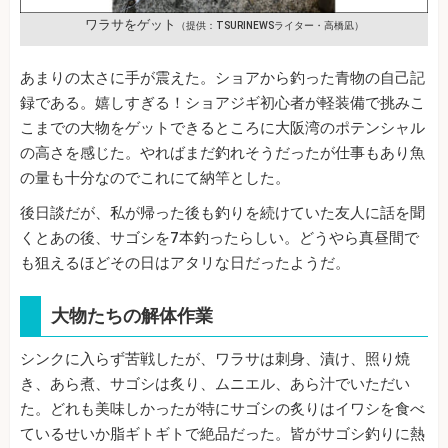
ワラサをゲット
（提供：TSURINEWSライター・高橋凪）
あまりの太さに手が震えた。ショアから釣った青物の自己記
録である。嬉しすぎる！ショアジギ初心者が軽装備で挑みこ
こまでの大物をゲットできるところに大阪湾のポテンシャル
の高さを感じた。やればまだ釣れそうだったが仕事もあり魚
の量も十分なのでこれにて納竿とした。
後日談だが、私が帰った後も釣りを続けていた友人に話を聞
くとあの後、サゴシを7本釣ったらしい。どうやら真昼間で
も狙えるほどその日はアタリな日だったようだ。
大物たちの解体作業
シンクに入らず苦戦したが、ワラサは刺身、漬け、照り焼
き、あら煮、サゴシは炙り、ムニエル、あら汁でいただい
た。どれも美味しかったが特にサゴシの炙りはイワシを食べ
ているせいか脂ギトギトで絶品だった。皆がサゴシ釣りに熱