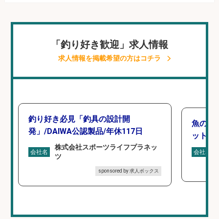
「釣り好き歓迎」求人情報
求人情報を掲載希望の方はコチラ
釣り好き必見「釣具の設計開
魚の「
発」/DAIWA公認製品/年休117日
ットを
株式会社スポーツライフプラネッ
会社名
会社名
ツ
sponsored by 求人ボックス