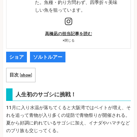
た。魚種・釣り方問わず、四季折々美味
しい魚を狙っています。
高橋凪の担当記事を読む
×
閉じる
ショア
ソルトルアー
目次
[
show
]
人生初のサゴシに挑戦！
11月に入り水温が落ちてくると大阪湾ではベイトが増え、そ
れを追って青物が入り多くの堤防で青物祭りが開催される。
夏から好調に釣れているサゴシに加え、イナダやハマチなど
のブリ族も交じってくる。