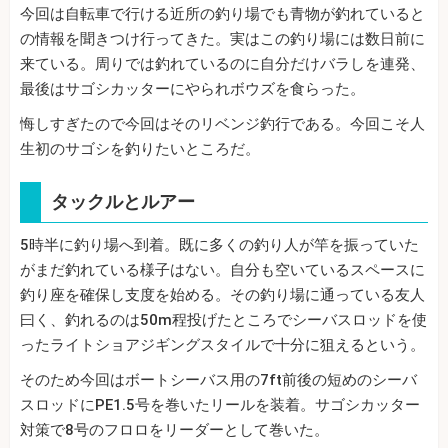
今回は自転車で行ける近所の釣り場でも青物が釣れていると
の情報を聞きつけ行ってきた。実はこの釣り場には数日前に
来ている。周りでは釣れているのに自分だけバラしを連発、
最後はサゴシカッターにやられボウズを食らった。
悔しすぎたので今回はそのリベンジ釣行である。今回こそ人
生初のサゴシを釣りたいところだ。
タックルとルアー
5時半に釣り場へ到着。既に多くの釣り人が竿を振っていた
がまだ釣れている様子はない。自分も空いているスペースに
釣り座を確保し支度を始める。その釣り場に通っている友人
曰く、釣れるのは50m程投げたところでシーバスロッドを使
ったライトショアジギングスタイルで十分に狙えるという。
そのため今回はボートシーバス用の7ft前後の短めのシーバ
スロッドにPE1.5号を巻いたリールを装着。サゴシカッター
対策で8号のフロロをリーダーとして巻いた。