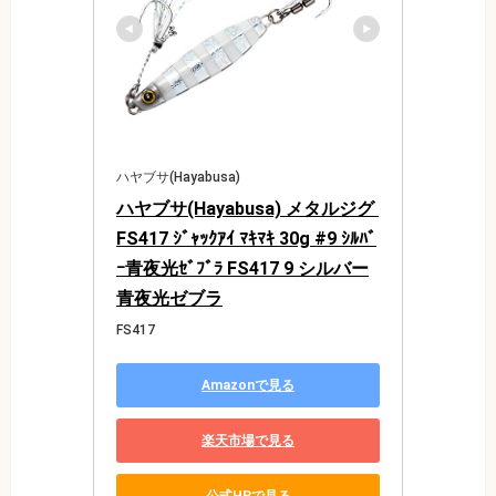
ハヤブサ(Hayabusa)
ハヤブサ(Hayabusa) メタルジグ 
FS417 ｼﾞｬｯｸｱｲ ﾏｷﾏｷ 30g #9 ｼﾙﾊﾞ
ｰ青夜光ｾﾞﾌﾞﾗ FS417 9 シルバー
青夜光ゼブラ
FS417
Amazonで見る
楽天市場で見る
公式HPで見る