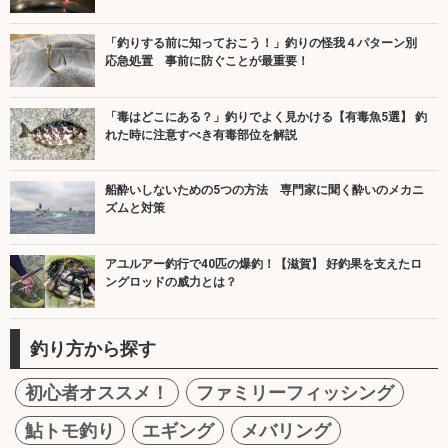
「釣りする前に知っておこう！」釣りの怪我４パターン別
応急処置 事前に防ぐことが最重要！
「毒はどこにある？」釣りでよく見かける【有毒魚5選】 釣
れた時に注意すべき有毒部位を解説
船酔いしないための5つの方法 専門家に聞く酔いのメカニ
ズムと対策
アユルアー釣行で40匹の爆釣！【滋賀】 好釣果を支えたロ
ングロッドの威力とは？
釣り方から探す
初心者オススメ！
ファミリーフィッシング
鮎トモ釣り
エギング
メバリング