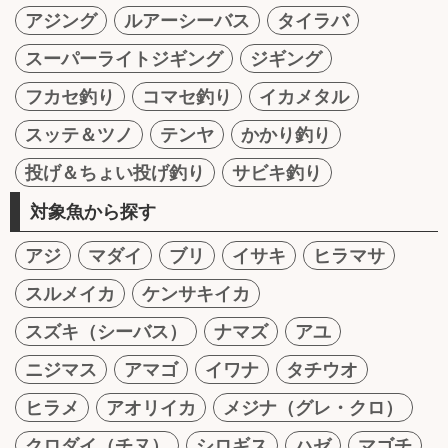
アジング
ルアーシーバス
タイラバ
スーパーライトジギング
ジギング
フカセ釣り
コマセ釣り
イカメタル
スッテ＆ツノ
テンヤ
かかり釣り
投げ＆ちょい投げ釣り
サビキ釣り
対象魚から探す
アジ
マダイ
ブリ
イサキ
ヒラマサ
スルメイカ
ケンサキイカ
スズキ（シーバス）
ナマズ
アユ
ニジマス
アマゴ
イワナ
タチウオ
ヒラメ
アオリイカ
メジナ（グレ・クロ）
クロダイ（チヌ）
シロギス
ハゼ
マゴチ