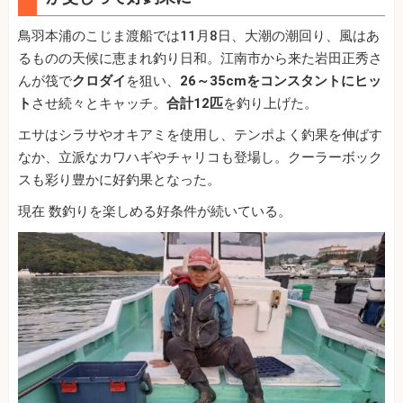
鳥羽本浦のこじま渡船では11月8日、大潮の潮回り、風はあ
るものの天候に恵まれ釣り日和。江南市から来た岩田正秀さ
んが筏で
クロダイ
を狙い、
26～35cmをコンスタントにヒッ
ト
させ続々とキャッチ。
合計12匹
を釣り上げた。
エサはシラサやオキアミを使用し、テンポよく釣果を伸ばす
なか、立派なカワハギやチャリコも登場し。クーラーボック
スも彩り豊かに好釣果となった。
現在 数釣りを楽しめる好条件が続いている。