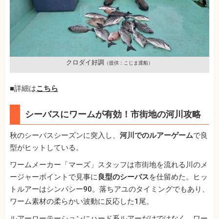
クロダイ好調
（提供：こじま渡船）
■詳細は
こちら
シーバスにワームが有効！市街地の河川攻略
秋のシーバスシーズンに突入し、
河川でのルアーゲーム
で良
型がヒットしている。
ワームメーカー「マーズ」スタッフは市街地を流れる川のメ
ージャーポイントで見事に
良型のシーバス
を仕留めた。ヒッ
トルアーはシンパシー90。落ちアユのタイミングでもあり、
ワーム素材の柔らかい波動に反応した1尾。
ルアーローテーションにハード系ルアーだけではなく、ワー