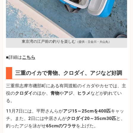
東京湾の江戸前の釣りを楽しむ
（提供：立会川・大山丸）
■詳細は
こちら
三重のイカで青物、クロダイ、アジなど好調
三重県志摩市磯部町にある有岡渡船のイカダやカセでは、主
役の
クロダイ
のほか、
青物
や
アジ
、
ヒラメ
などが釣れてい
る。
11月7日には、平野さんらが
アジ15～25cmを400匹
キャッ
チ。また、2日には中居さんが
クロダイ20～35cm30匹
と、
釣ったアジを泳がせ
65cmのワラサ
を上げた。