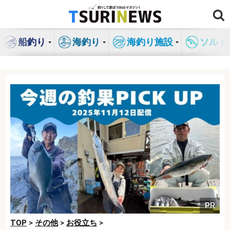
コ
ン
テ
船釣り
海釣り
海釣り施設
ソルト
ン
ツ
へ
ス
キ
ッ
プ
PR
TOP
>
その他
>
お役立ち
>