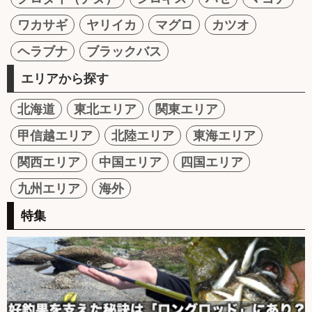
ワカサギ
ヤリイカ
マグロ
カツオ
ヘラブナ
ブラックバス
エリアから探す
北海道
東北エリア
関東エリア
甲信越エリア
北陸エリア
東海エリア
関西エリア
中国エリア
四国エリア
九州エリア
海外
特集