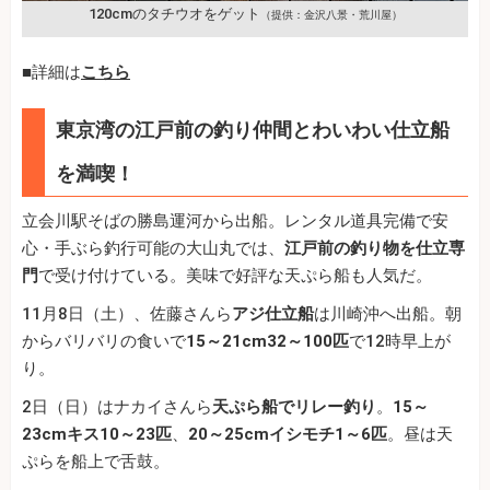
120cmのタチウオをゲット
（提供：金沢八景・荒川屋）
■詳細は
こちら
東京湾の江戸前の釣り仲間とわいわい仕立船
を満喫！
立会川駅そばの勝島運河から出船。レンタル道具完備で安
心・手ぶら釣行可能の大山丸では、
江戸前の釣り物を仕立専
門
で受け付けている。美味で好評な天ぷら船も人気だ。
11月8日（土）、佐藤さんら
アジ仕立船
は川崎沖へ出船。朝
からバリバリの食いで
15～21cm32～100匹
で12時早上が
り。
2日（日）はナカイさんら
天ぷら船でリレー釣り
。
15～
23cmキス10～23匹
、
20～25cmイシモチ1～6匹
。昼は天
ぷらを船上で舌鼓。