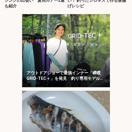
シングの出会い 愛用ルアー2選
い！ 釣ったシロギスで作る唐揚
も紹介
げレシピ
アウトドアショーで最強インナー「瞬暖
GRID-TEC＋」を発見 釣り専用モデルも
登場