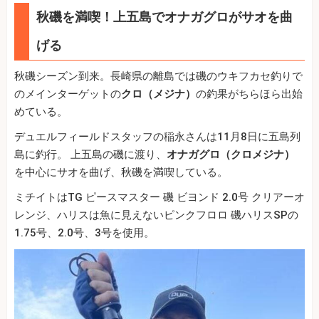
秋磯を満喫！上五島でオナガグロがサオを曲
げる
秋磯シーズン到来。長崎県の離島では磯のウキフカセ釣りで
のメインターゲットの
クロ（メジナ）
の釣果がちらほら出始
めている。
デュエルフィールドスタッフの稲永さんは11月8日に五島列
島に釣行。 上五島の磯に渡り、
オナガグロ（クロメジナ）
を中心にサオを曲げ、秋磯を満喫している。
ミチイトはTG ピースマスター 磯 ビヨンド 2.0号 クリアーオ
レンジ、ハリスは魚に見えないピンクフロロ 磯ハリスSPの
1.75号、2.0号、3号を使用。