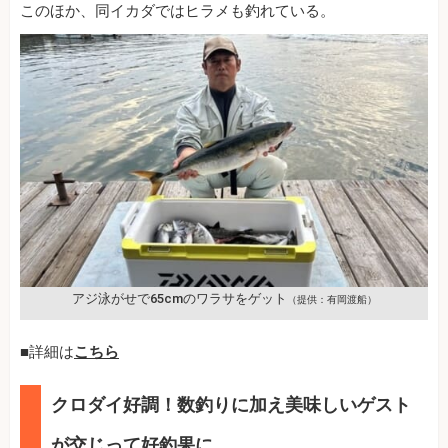
このほか、同イカダではヒラメも釣れている。
アジ泳がせで65cmのワラサをゲット
（提供：有岡渡船）
■詳細は
こちら
クロダイ好調！数釣りに加え美味しいゲスト
が交じって好釣果に