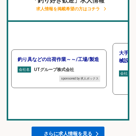
「釣り好き歓迎」求人情報
求人情報を掲載希望の方はコチラ
大手釣
釣り具などの出荷作業～～/工場/製造
械設計/
UTグループ株式会社
会社名
会社名
sponsored by 求人ボックス
さらに求人情報を見る