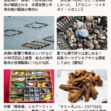
琵琶湖の「南湖」で在来魚の増
「貝を食べる貝」がとても美味
加が確認される 水質改善と外
しかった 【アカニシ・ツメタ
来生物の駆除が奏功か
ガイ・イボニシ】
赤潮の影響で養殖カンパチなど
夏でも潮干狩りは楽しめる！
が40万匹以上被害 粘土の海中
前島でハマグリ＆アサリを調査
散布が赤潮駆除につながる訳と
してみた【愛知】
は？
作家「開高健」とルアーフィッ
「キス＝天ぷら」だけではな