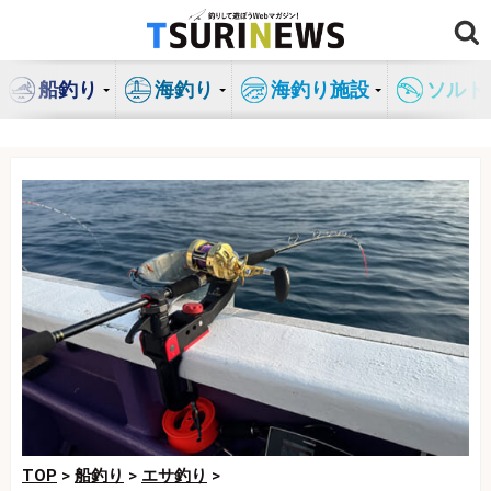
コ
ン
テ
船釣り
海釣り
海釣り施設
ソルト
ン
ツ
へ
ス
キ
ッ
プ
TOP
>
船釣り
>
エサ釣り
>