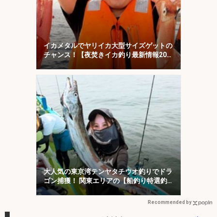
イカメタルでヤリイカ大型サイズゲットの
チャンス！【夜焚きイカ釣り最新情報20
選・福岡】
大人気の東京湾テンヤタチウオ釣りでドラ
ゴン捕獲！ 関東エリアの【船釣り特選釣
果7選】
Recommended by