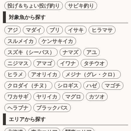
投げ＆ちょい投げ釣り
サビキ釣り
対象魚から探す
アジ
マダイ
ブリ
イサキ
ヒラマサ
スルメイカ
ケンサキイカ
スズキ（シーバス）
ナマズ
アユ
ニジマス
アマゴ
イワナ
タチウオ
ヒラメ
アオリイカ
メジナ（グレ・クロ）
クロダイ（チヌ）
シロギス
ハゼ
マゴチ
ワカサギ
ヤリイカ
マグロ
カツオ
ヘラブナ
ブラックバス
エリアから探す