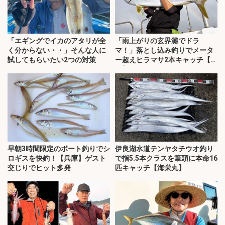
「エギングでイカのアタリが全
「雨上がりの玄界灘でドラ
く分からない・・」そんな人に
マ！」落とし込み釣りでメータ
試してもらいたい2つの対策
ー超えヒラマサ2本キャッチ【福
岡】
早朝3時間限定のボート釣りでシ
伊良湖水道テンヤタチウオ釣り
ロギスを快釣！【兵庫】ゲスト
で指5.5本クラスを筆頭に本命16
交じりでヒット多発
匹キャッチ【海栄丸】