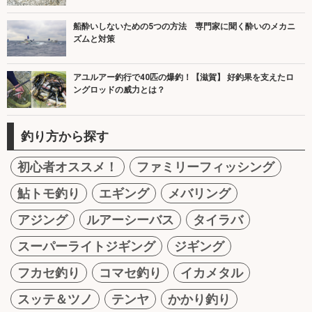
船酔いしないための5つの方法 専門家に聞く酔いのメカニ
ズムと対策
アユルアー釣行で40匹の爆釣！【滋賀】 好釣果を支えたロ
ングロッドの威力とは？
釣り方から探す
初心者オススメ！
ファミリーフィッシング
鮎トモ釣り
エギング
メバリング
アジング
ルアーシーバス
タイラバ
スーパーライトジギング
ジギング
フカセ釣り
コマセ釣り
イカメタル
スッテ＆ツノ
テンヤ
かかり釣り