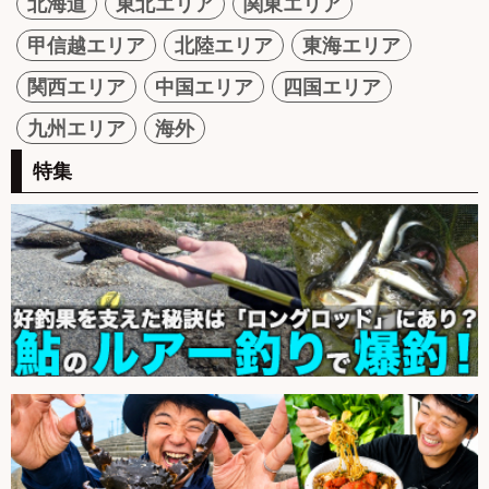
北海道
東北エリア
関東エリア
甲信越エリア
北陸エリア
東海エリア
関西エリア
中国エリア
四国エリア
九州エリア
海外
特集