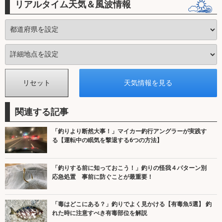
リアルタイム天気＆風波情報
関連する記事
「釣りより断然大事！」マイカー釣行アングラーが実践す
る【運転中の眠気を撃退する6つの方法】
「釣りする前に知っておこう！」釣りの怪我４パターン別
応急処置 事前に防ぐことが最重要！
「毒はどこにある？」釣りでよく見かける【有毒魚5選】 釣
れた時に注意すべき有毒部位を解説