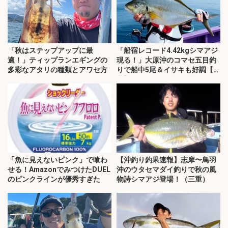
「秋はステップアップに最
「船宿レコード4.42kgシマアジ
適！」ティップランエギングの
現る！」大原沖のコマセ五目釣
多彩なアタリの種類とアワセ方
りで船中5尾＆イサキも好調【千
葉】
「魚に見えないピンク」で喰わ
【沖釣り釣果速報】志摩〜鳥羽
せる！AmazonでみつけたDUEL
沖のウタセマダイ釣りで秋の風
のピンクラインが優秀すぎた
物詩シマアジ登場！（三重）