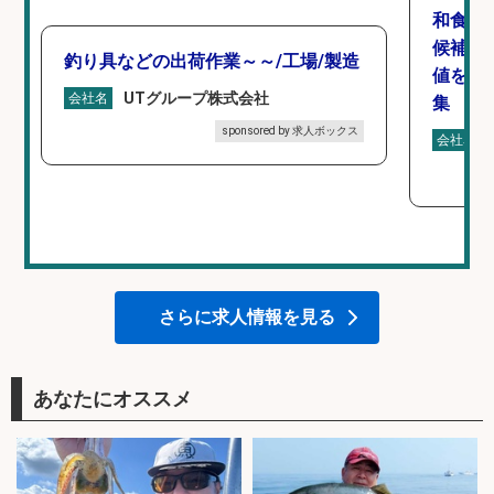
和食,
候補/
釣り具などの出荷作業～～/工場/製造
値を上
UTグループ株式会社
会社名
集
sponsored by 求人ボックス
会社名
さらに求人情報を見る
あなたにオススメ