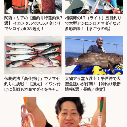
関西エリアの【船釣り特選釣果7
相模湾のLT（ライト）五目釣り
選】 イカメタルでスルメ交じり
で大型アジにシロアマダイなど
でシロイカ50匹超え！
多彩釣果！【まごうの丸】
伝統釣法「高仕掛け」でノマセ
大物アラ堂々浮上！平戸沖で大
釣りに挑戦！【加太】 イワシ付
型魚狙いが好調！【沖釣り最新
けに苦戦も本命マダイをキャッ
情報6選・長崎／佐賀】
チ！