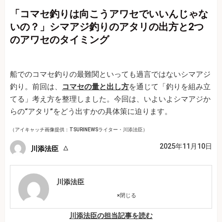
「コマセ釣りは向こうアワセでいいんじゃな
いの？」シマアジ釣りのアタリの出方と2つ
のアワセのタイミング
船でのコマセ釣りの最難関といっても過言ではないシマアジ
釣り。前回は、
コマセの量と出し方
を通じて「釣りを組み立
てる」考え方を整理しました。今回は、いよいよシマアジか
らの“アタリ”をどう出すかの具体策に迫ります。
（アイキャッチ画像提供：TSURINEWSライター・川添法臣）
2025年11月10日
川添法臣
川添法臣
×
閉じる
川添法臣の担当記事を読む