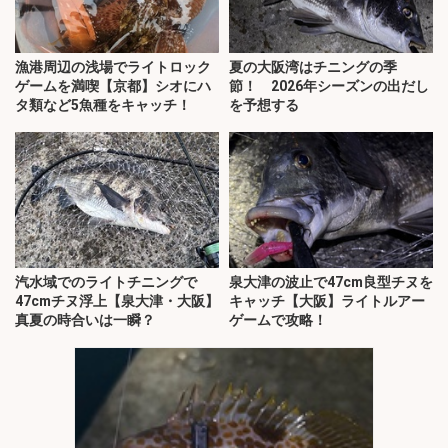
漁港周辺の浅場でライトロック
夏の大阪湾はチニングの季
ゲームを満喫【京都】シオにハ
節！ 2026年シーズンの出だし
タ類など5魚種をキャッチ！
を予想する
汽水域でのライトチニングで
泉大津の波止で47cm良型チヌを
47cmチヌ浮上【泉大津・大阪】
キャッチ【大阪】ライトルアー
真夏の時合いは一瞬？
ゲームで攻略！