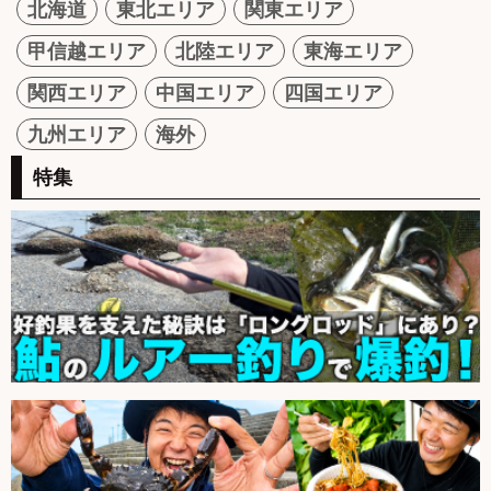
北海道
東北エリア
関東エリア
甲信越エリア
北陸エリア
東海エリア
関西エリア
中国エリア
四国エリア
九州エリア
海外
特集