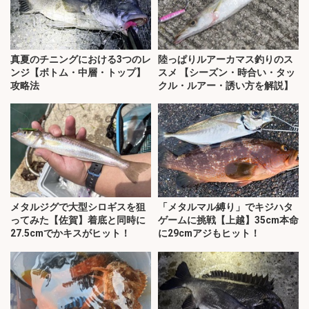
真夏のチニングにおける3つのレ
陸っぱりルアーカマス釣りのス
ンジ【ボトム・中層・トップ】
スメ 【シーズン・時合い・タッ
攻略法
クル・ルアー・誘い方を解説】
メタルジグで大型シロギスを狙
「メタルマル縛り」でキジハタ
ってみた【佐賀】着底と同時に
ゲームに挑戦【上越】35cm本命
27.5cmでかキスがヒット！
に29cmアジもヒット！