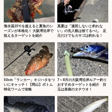
海水温25℃を超えると夏魚のシ
真夏は「遠投しないと釣れな
ーズンが本格化！ 大阪湾沿岸で
い」の先入観は捨てるべし 足
狙えるターゲットを紹介
元だけでもカサゴは釣れる！
50cm「ランカー」キジハタをつ
7～8月の大阪湾沿岸ルアー釣り
いにキャッチ！【岡山】ボトム
おすすめターゲットを紹介 目
特化ワームで攻略
玉は泉南のタチウオ！