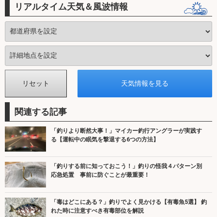
リアルタイム天気＆風波情報
関連する記事
「釣りより断然大事！」マイカー釣行アングラーが実践す
る【運転中の眠気を撃退する6つの方法】
「釣りする前に知っておこう！」釣りの怪我４パターン別
応急処置 事前に防ぐことが最重要！
「毒はどこにある？」釣りでよく見かける【有毒魚5選】 釣
れた時に注意すべき有毒部位を解説