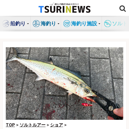
コ
ン
テ
船釣り
海釣り
海釣り施設
ソルト
ン
ツ
へ
ス
キ
ッ
プ
TOP
>
ソルトルアー
>
ショア
>