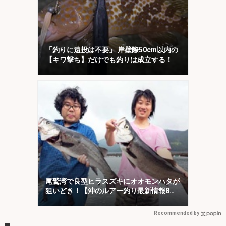
「釣りに遠投は不要」 岸壁際50cm以内の
【キワ撃ち】だけでも釣りは成立する！
尾鷲湾で良型ヒラスズキにオオモンハタが
狙いどき！【沖のルアー釣り最新情報8
選・三重】
Recommended by