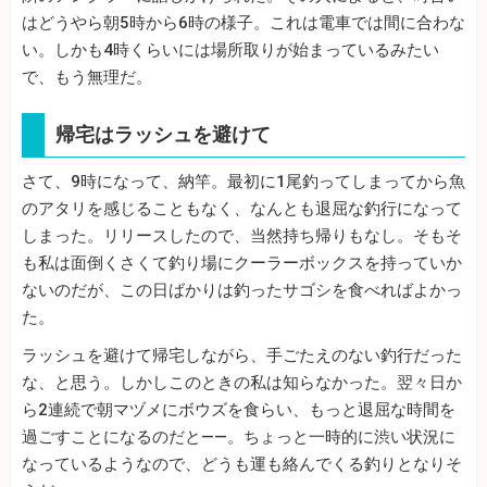
はどうやら朝5時から6時の様子。これは電車では間に合わな
い。しかも4時くらいには場所取りが始まっているみたい
で、もう無理だ。
帰宅はラッシュを避けて
さて、9時になって、納竿。最初に1尾釣ってしまってから魚
のアタリを感じることもなく、なんとも退屈な釣行になって
しまった。リリースしたので、当然持ち帰りもなし。そもそ
も私は面倒くさくて釣り場にクーラーボックスを持っていか
ないのだが、この日ばかりは釣ったサゴシを食べればよかっ
た。
ラッシュを避けて帰宅しながら、手ごたえのない釣行だった
な、と思う。しかしこのときの私は知らなかった。翌々日か
ら2連続で朝マヅメにボウズを食らい、もっと退屈な時間を
過ごすことになるのだと――。ちょっと一時的に渋い状況に
なっているようなので、どうも運も絡んでくる釣りとなりそ