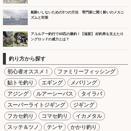
船酔いしないための5つの方法 専門家に聞く酔いのメカニ
ズムと対策
アユルアー釣行で40匹の爆釣！【滋賀】 好釣果を支えたロ
ングロッドの威力とは？
釣り方から探す
初心者オススメ！
ファミリーフィッシング
鮎トモ釣り
エギング
メバリング
アジング
ルアーシーバス
タイラバ
スーパーライトジギング
ジギング
フカセ釣り
コマセ釣り
イカメタル
スッテ＆ツノ
テンヤ
かかり釣り