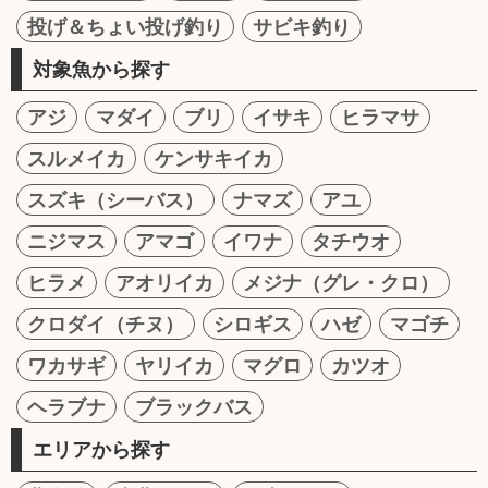
投げ＆ちょい投げ釣り
サビキ釣り
対象魚から探す
アジ
マダイ
ブリ
イサキ
ヒラマサ
スルメイカ
ケンサキイカ
スズキ（シーバス）
ナマズ
アユ
ニジマス
アマゴ
イワナ
タチウオ
ヒラメ
アオリイカ
メジナ（グレ・クロ）
クロダイ（チヌ）
シロギス
ハゼ
マゴチ
ワカサギ
ヤリイカ
マグロ
カツオ
ヘラブナ
ブラックバス
エリアから探す