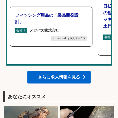
日払い
の他/
フィッシング用品の「製品開発設
ッキン
計」
土日休み
メガバス株式会社
会社名
会社名
sponsored by 求人ボックス
さらに求人情報を見る
あなたにオススメ