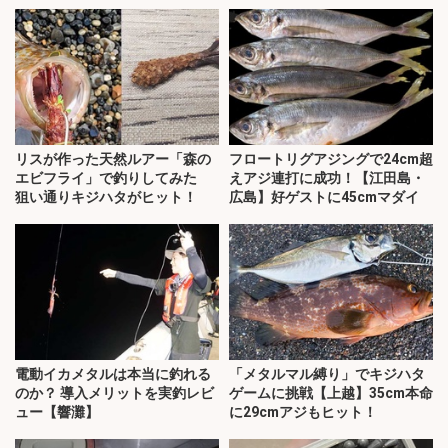
リスが作った天然ルアー「森の
フロートリグアジングで24cm超
エビフライ」で釣りしてみた
えアジ連打に成功！【江田島・
狙い通りキジハタがヒット！
広島】好ゲストに45cmマダイ
電動イカメタルは本当に釣れる
「メタルマル縛り」でキジハタ
のか？ 導入メリットを実釣レビ
ゲームに挑戦【上越】35cm本命
ュー【響灘】
に29cmアジもヒット！