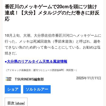
番匠川のメッキゲームで20cmを頭にツ抜け
達成！【大分】メタルジグのただ巻きに好反
応
10月上旬、大潮。大分県佐伯市番匠川河口へメッキゲームに
行った。メッキは死滅回遊魚（季節来遊漁）と呼ばれ、越冬
できない魚のため釣って食べることにしている。お勧めは塩
焼きだ。
●
大分県のリアルタイム天気＆風波情報
（アイキャッチ画像提供：週刊つりニュース西部版APC・岡田賢一）
2025年11月11日
TSURINEWS編集部
ショア
ソルトルアー
目次
[
show
]