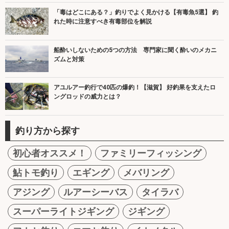
「毒はどこにある？」釣りでよく見かける【有毒魚5選】 釣
れた時に注意すべき有毒部位を解説
船酔いしないための5つの方法 専門家に聞く酔いのメカニ
ズムと対策
アユルアー釣行で40匹の爆釣！【滋賀】 好釣果を支えたロ
ングロッドの威力とは？
釣り方から探す
初心者オススメ！
ファミリーフィッシング
鮎トモ釣り
エギング
メバリング
アジング
ルアーシーバス
タイラバ
スーパーライトジギング
ジギング