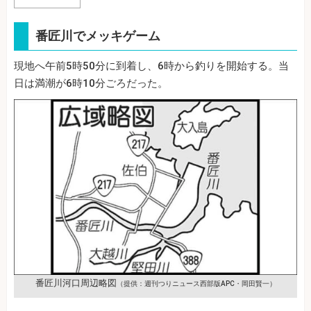
番匠川でメッキゲーム
現地へ午前5時50分に到着し、6時から釣りを開始する。当
日は満潮が6時10分ごろだった。
番匠川河口周辺略図
（提供：週刊つりニュース西部版APC・岡田賢一）