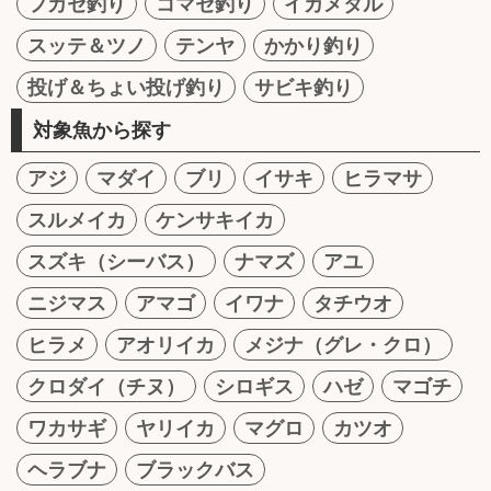
フカセ釣り
コマセ釣り
イカメタル
スッテ＆ツノ
テンヤ
かかり釣り
投げ＆ちょい投げ釣り
サビキ釣り
対象魚から探す
アジ
マダイ
ブリ
イサキ
ヒラマサ
スルメイカ
ケンサキイカ
スズキ（シーバス）
ナマズ
アユ
ニジマス
アマゴ
イワナ
タチウオ
ヒラメ
アオリイカ
メジナ（グレ・クロ）
クロダイ（チヌ）
シロギス
ハゼ
マゴチ
ワカサギ
ヤリイカ
マグロ
カツオ
ヘラブナ
ブラックバス