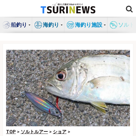
コ
ン
テ
船釣り
海釣り
海釣り施設
ソルト
ン
ツ
へ
ス
キ
ッ
プ
TOP
>
ソルトルアー
>
ショア
>