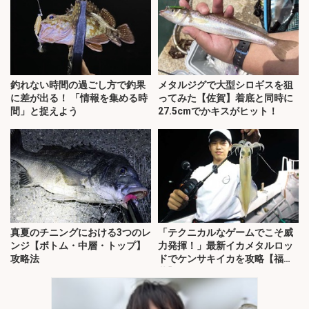
釣れない時間の過ごし方で釣果
メタルジグで大型シロギスを狙
に差が出る！ 「情報を集める時
ってみた【佐賀】着底と同時に
間」と捉えよう
27.5cmでかキスがヒット！
真夏のチニングにおける3つのレ
「テクニカルなゲームでこそ威
ンジ【ボトム・中層・トップ】
力発揮！」最新イカメタルロッ
攻略法
ドでケンサキイカを攻略【福
井】