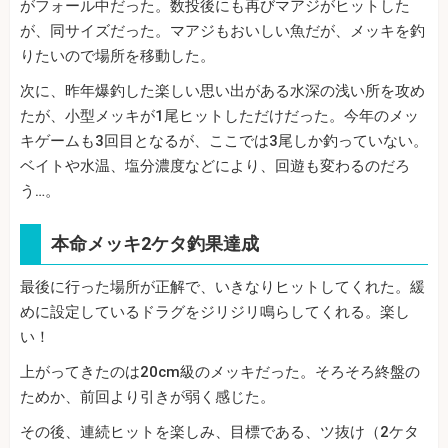
がフォール中だった。数投後にも再びマアジがヒットした
が、同サイズだった。マアジもおいしい魚だが、メッキを釣
りたいので場所を移動した。
次に、昨年爆釣した楽しい思い出がある水深の浅い所を攻め
たが、小型メッキが1尾ヒットしただけだった。今年のメッ
キゲームも3回目となるが、ここでは3尾しか釣っていない。
ベイトや水温、塩分濃度などにより、回遊も変わるのだろ
う…。
本命メッキ2ケタ釣果達成
最後に行った場所が正解で、いきなりヒットしてくれた。緩
めに設定しているドラグをジリジリ鳴らしてくれる。楽し
い！
上がってきたのは20cm級のメッキだった。そろそろ終盤の
ためか、前回より引きが弱く感じた。
その後、連続ヒットを楽しみ、目標である、ツ抜け（2ケタ