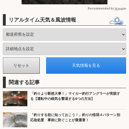
方を解説】
Recommended by
リアルタイム天気＆風波情報
関連する記事
「釣りより断然大事！」マイカー釣行アングラーが実践す
る【運転中の眠気を撃退する6つの方法】
「釣りする前に知っておこう！」釣りの怪我４パターン別
応急処置 事前に防ぐことが最重要！