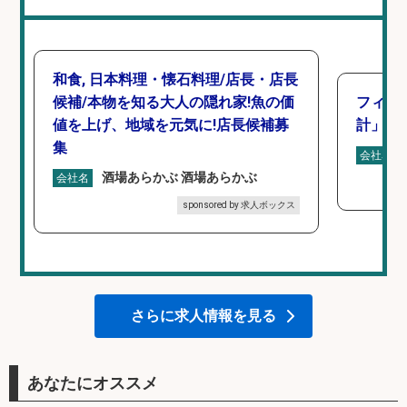
和食, 日本料理・懐石料理/店長・店長
候補/本物を知る大人の隠れ家!魚の価
フィッ
値を上げ、地域を元気に!店長候補募
計」
集
会社名
酒場あらかぶ 酒場あらかぶ
会社名
sponsored by 求人ボックス
さらに求人情報を見る
あなたにオススメ