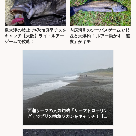
泉大津の波止で47cm良型チヌを
内房河川のシーバスゲームで13
キャッチ【大阪】ライトルアー
匹と大爆釣！ ルアー動かす「速
ゲームで攻略！
度」がキモ
西湘サーフの人気釣法「サーフトローリン
グ」でブリの幼魚ワカシをキャッチ！【大
磯】