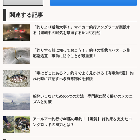
関連する記事
「釣りより断然大事！」マイカー釣行アングラーが実践す
る【運転中の眠気を撃退する6つの方法】
「釣りする前に知っておこう！」釣りの怪我４パターン別
応急処置 事前に防ぐことが最重要！
「毒はどこにある？」釣りでよく見かける【有毒魚5選】 釣
れた時に注意すべき有毒部位を解説
船酔いしないための5つの方法 専門家に聞く酔いのメカニ
ズムと対策
アユルアー釣行で40匹の爆釣！【滋賀】 好釣果を支えたロ
ングロッドの威力とは？