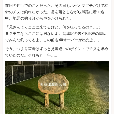
前回の釣行でのことだった。その日もハゼとマゴチだけで本
命のチヌは釣れなかった。肩を落としながら帰路に着く途
中、地元の釣り師から声をかけられた。
「兄さんよくここに来てるけど、何を狙ってるの？……チ
ヌ？チヌならここには居ないよ。鷲津駅の裏やK高校の周辺
でみんな釣ってるよ。この前も40オーバーが出たよ。」
そう、つまり筆者はずっと見当違いのポイントでチヌを求め
ていたのだ。それも丸一年……。