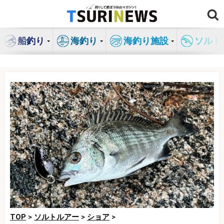
コ
ン
テ
船釣り
海釣り
海釣り施設
ソルト
ン
ツ
へ
ス
キ
ッ
プ
TOP
>
ソルトルアー
>
ショア
>