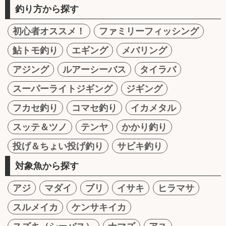
釣り方から探す
初心者オススメ！
ファミリーフィッシング
鮎トモ釣り
エギング
メバリング
アジング
ルアーシーバス
タイラバ
スーパーライトジギング
ジギング
フカセ釣り
コマセ釣り
イカメタル
スッテ＆ツノ
テンヤ
かかり釣り
投げ＆ちょい投げ釣り
サビキ釣り
対象魚から探す
アジ
マダイ
ブリ
イサキ
ヒラマサ
スルメイカ
ケンサキイカ