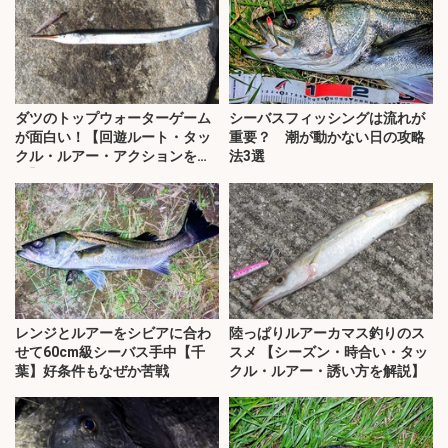
ダツのトップウォーターゲーム
シーバスフィッシングは流れが
が面白い！【回遊ルート・タッ
重要？ 潮が動かない日の攻略
クル・ルアー・アクションを解
法3選
説】
レンジとルアーをシビアに合わ
陸っぱりルアーカマス釣りのス
せて60cm級シーバス手中【千
スメ 【シーズン・時合い・タッ
葉】好条件もなぜか苦戦
クル・ルアー・誘い方を解説】