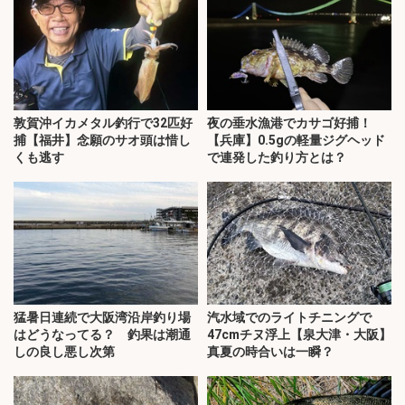
敦賀沖イカメタル釣行で32匹好
夜の垂水漁港でカサゴ好捕！
捕【福井】念願のサオ頭は惜し
【兵庫】0.5gの軽量ジグヘッド
くも逃す
で連発した釣り方とは？
猛暑日連続で大阪湾沿岸釣り場
汽水域でのライトチニングで
はどうなってる？ 釣果は潮通
47cmチヌ浮上【泉大津・大阪】
しの良し悪し次第
真夏の時合いは一瞬？