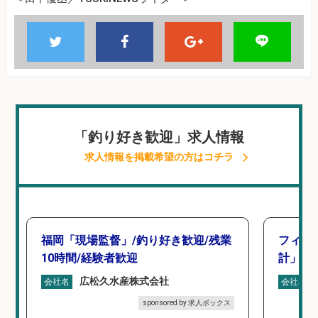
「釣り好き歓迎」求人情報
求人情報を掲載希望の方はコチラ
福岡「現場監督」/釣り好き歓迎/残業
フィッ
10時間/経験者歓迎
計」
広松久水産株式会社
会社名
会社名
sponsored by 求人ボックス