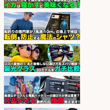
UTエージェント株式会社
会社名
sponsored by 求人ボックス
釣り具のかんたん軽作業/高収入/交
通費支給/制服貸与/正社員登用あり
株式会社REnista
会社名
sponsored by 求人ボックス
倉庫での釣り用品の軽作業スタッ
フ/未経験歓迎/交通費支給/制服貸
与/正社員登用あり
株式会社REnista
会社名
sponsored by 求人ボックス
さらに求人情報を見る