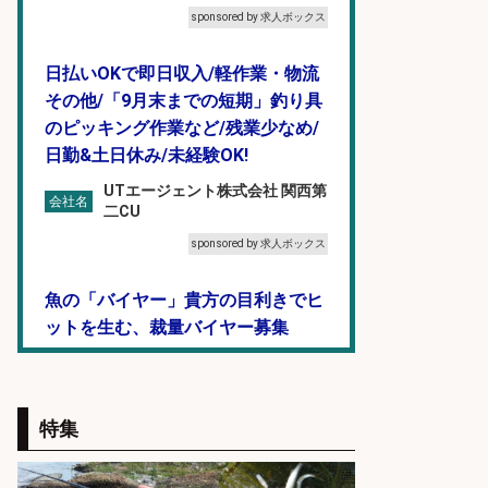
sponsored by 求人ボックス
日払いOKで即日収入/軽作業・物流
その他/「9月末までの短期」釣り具
のピッキング作業など/残業少なめ/
日勤&土日休み/未経験OK!
UTエージェント株式会社 関西第
会社名
二CU
sponsored by 求人ボックス
魚の「バイヤー」貴方の目利きでヒ
ットを生む、裁量バイヤー募集
株式会社コムライン
会社名
sponsored by 求人ボックス
特集
和食, 日本料理・懐石料理/店長・店
長候補/本物を知る大人の隠れ家!魚