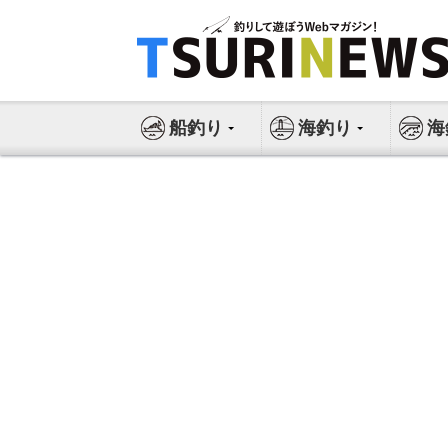
コ
ン
テ
ン
ツ
船釣り
海釣り
海
へ
ス
キ
ッ
プ