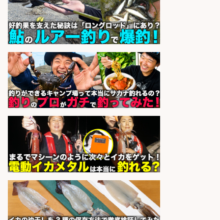
の価値を上げ、地域を元気に!店長候
補募集
酒場あらかぶ 酒場あらかぶ
会社名
sponsored by 求人ボックス
釣り具のかんたん軽作業/高収入/交
通費支給/制服貸与/正社員登用あり
株式会社REnista
会社名
sponsored by 求人ボックス
仕分け・シール貼り/釣り具などの
出荷作業/兵庫県/神戸市北区
UTエージェント株式会社
会社名
sponsored by 求人ボックス
釣り具などの出荷作業