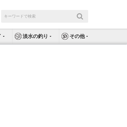
検
検
索:
索
イ
淡水の釣り
その他