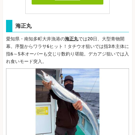
海正丸
愛知県・南知多町大井漁港の
海正丸
では20日、大型青物開
幕。序盤からワラサ6ヒット！タチウオ狙いでは指3本主体に
指6～5本オーバーも交じり数釣り堪能。デカアジ狙いでは入
れ食いモード突入。