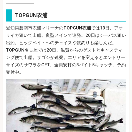
TOPGUN衣浦
愛知県碧南市衣浦マリーナの
TOPGUN衣浦
では19日、アオ
リイカ狙いで出船。良型メインで連発。20日はシーバス狙い
出船。ビッグベイトへのチェイスや数釣りも楽しんだ。
TOPGUN名古屋では20日、滋賀からのゲストとキャスティ
ング便で出船。サゴシが連発。エリアを変えるとエントリー
サイズのサワラをGET。全員安打の8バイト5キャッチ。予約
受付中。