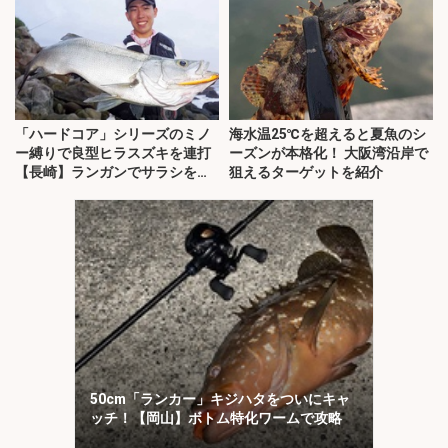
「ハードコア」シリーズのミノ
海水温25℃を超えると夏魚のシ
ー縛りで良型ヒラスズキを連打
ーズンが本格化！ 大阪湾沿岸で
【長崎】ランガンでサラシを攻
狙えるターゲットを紹介
略！
50cm「ランカー」キジハタをついにキャ
ッチ！【岡山】ボトム特化ワームで攻略