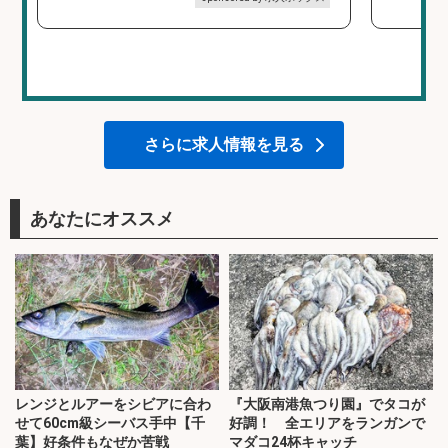
さらに求人情報を見る
あなたにオススメ
レンジとルアーをシビアに合わ
『大阪南港魚つり園』でタコが
せて60cm級シーバス手中【千
好調！ 全エリアをランガンで
葉】好条件もなぜか苦戦
マダコ24杯キャッチ