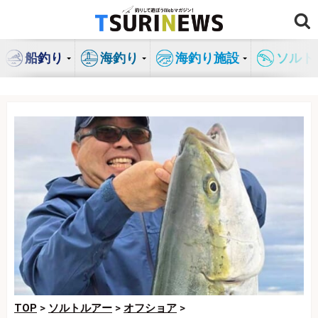
コ
ン
テ
船釣り
海釣り
海釣り施設
ソルト
ン
ツ
へ
ス
キ
ッ
プ
TOP
>
ソルトルアー
>
オフショア
>