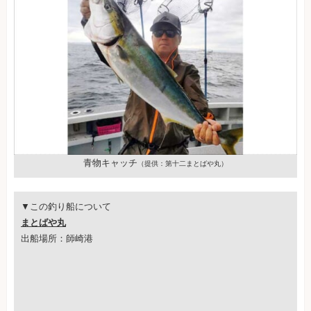
青物キャッチ
（提供：第十二まとばや丸）
▼この釣り船について
まとばや丸
出船場所：師崎港