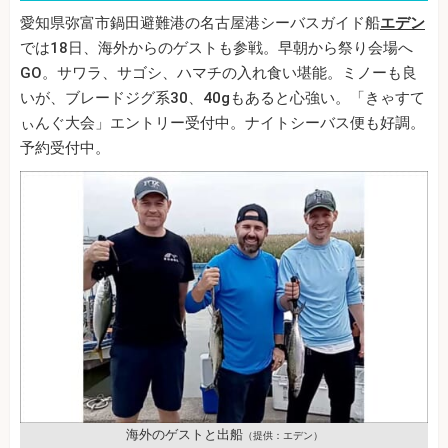
愛知県弥富市鍋田避難港の名古屋港シーバスガイド船
エデン
では18日、海外からのゲストも参戦。早朝から祭り会場へ
GO。サワラ、サゴシ、ハマチの入れ食い堪能。ミノーも良
いが、ブレードジグ系30、40gもあると心強い。「きゃすて
ぃんぐ大会」エントリー受付中。ナイトシーバス便も好調。
予約受付中。
海外のゲストと出船
（提供：エデン）