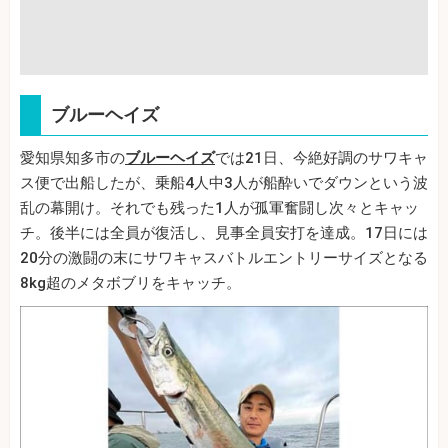
ブルーヘイズ
愛知県知多市の
ブルーヘイズ
では21日、今絶好調のサワキャ
ス便で出船したが、乗船4人中3人が船酔いでダウンという波
乱の幕開け。それでも残った1人が孤軍奮闘し次々とキャッ
チ。後半には全員が復活し、見事全員安打を達成。17日には
20分の激闘の末にサワキャスバトルエントリーサイズとなる
8kg超のメタボブリをキャッチ。