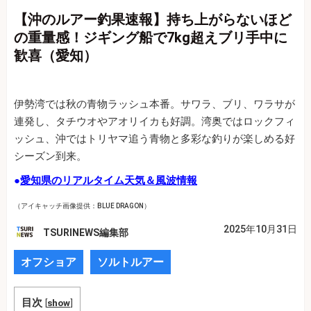
【沖のルアー釣果速報】持ち上がらないほど
の重量感！ジギング船で7kg超えブリ手中に
歓喜（愛知）
伊勢湾では秋の青物ラッシュ本番。サワラ、ブリ、ワラサが
連発し、タチウオやアオリイカも好調。湾奥ではロックフィ
ッシュ、沖ではトリヤマ追う青物と多彩な釣りが楽しめる好
シーズン到来。
●
愛知県のリアルタイム天気＆風波情報
（アイキャッチ画像提供：BLUE DRAGON）
2025年10月31日
TSURINEWS編集部
オフショア
ソルトルアー
目次
[
show
]