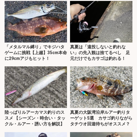
「メタルマル縛り」でキジハタ
真夏は「遠投しないと釣れな
ゲームに挑戦【上越】35cm本命
い」の先入観は捨てるべし 足
に29cmアジもヒット！
元だけでもカサゴは釣れる！
陸っぱりルアーカマス釣りのス
真夏の大阪湾沿岸ルアー釣りタ
スメ 【シーズン・時合い・タッ
ーゲット5選 カサゴ釣りながら
クル・ルアー・誘い方を解説】
タチウオ回遊待ちがオススメ？