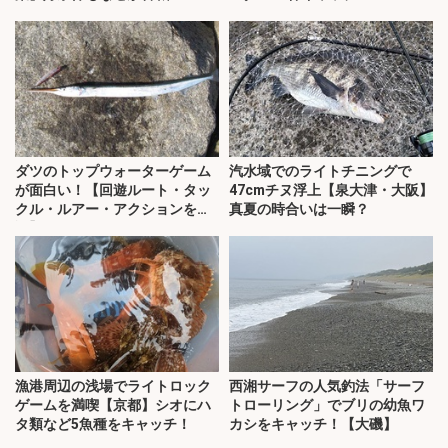
ダツのトップウォーターゲーム
汽水域でのライトチニングで
が面白い！【回遊ルート・タッ
47cmチヌ浮上【泉大津・大阪】
クル・ルアー・アクションを解
真夏の時合いは一瞬？
説】
漁港周辺の浅場でライトロック
西湘サーフの人気釣法「サーフ
ゲームを満喫【京都】シオにハ
トローリング」でブリの幼魚ワ
タ類など5魚種をキャッチ！
カシをキャッチ！【大磯】