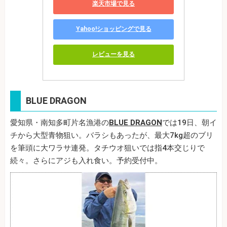
楽天市場で見る
Yahoo!ショッピングで見る
レビューを見る
BLUE DRAGON
愛知県・南知多町片名漁港の
BLUE DRAGON
では19日、朝イ
チから大型青物狙い。バラシもあったが、最大7kg超のブリ
を筆頭に大ワラサ連発。タチウオ狙いでは指4本交じりで
続々。さらにアジも入れ食い。予約受付中。