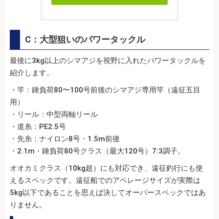
C：大型狙いのパワータックル
最後に3kg以上のシマアジを視野に入れたパワータックルを
紹介します。
・竿：錘負荷80〜100号前後のシマアジ専用竿（遠征五目
用）
・リール：中型両軸リール
・道糸：PE2.5号
・先糸：ナイロン8号・1.5m前後
・2.1m・錘負荷80号クラス（最大120号）7:3調子。
オオカミクラス（10kg超）にも対応でき、遠征釣行にも使
えるスペックです。遠征船でのアベレージサイズが実際は
5kg以下であることを思えば決してオーバースペックではあ
りません。