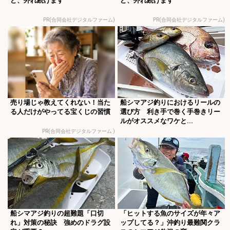
ど、外れ続けます
ど、外れ続けます
PR(合同会社デジタルファーム)
PR(合同会社デジタルファーム)
売り場じゃ教えてくれない！当た
船シマアジ釣りにおけるリールの
る人だけがやってる宝くじの習慣
選び方 利き手で巻く手巻きリー
ルがオススメなワケと...
PR(合同会社デジタルファーム )
船シマアジ釣りの超難題「口切
「ヒットする魚のサイズが年々ア
れ」対策の秘訣 強めのドラグ設
ップしてる？」沖釣り最難関クラ