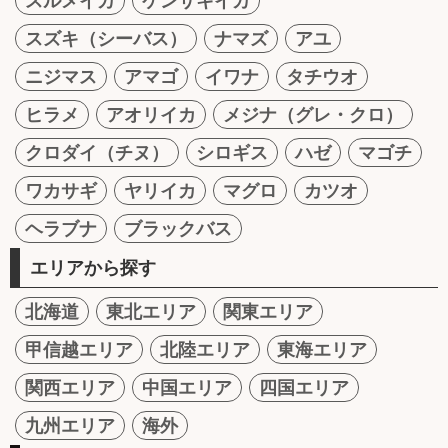
スルメイカ
ケンサキイカ
スズキ（シーバス）
ナマズ
アユ
ニジマス
アマゴ
イワナ
タチウオ
ヒラメ
アオリイカ
メジナ（グレ・クロ）
クロダイ（チヌ）
シロギス
ハゼ
マゴチ
ワカサギ
ヤリイカ
マグロ
カツオ
ヘラブナ
ブラックバス
エリアから探す
北海道
東北エリア
関東エリア
甲信越エリア
北陸エリア
東海エリア
関西エリア
中国エリア
四国エリア
九州エリア
海外