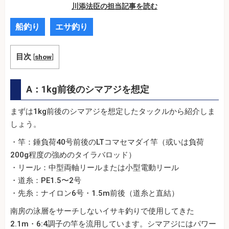
川添法臣の担当記事を読む
船釣り
エサ釣り
目次
[
show
]
A：1kg前後のシマアジを想定
まずは1kg前後のシマアジを想定したタックルから紹介しま
しょう。
・竿：錘負荷40号前後のLTコマセマダイ竿（或いは負荷
200g程度の強めのタイラバロッド）
・リール：中型両軸リールまたは小型電動リール
・道糸：PE1.5〜2号
・先糸：ナイロン6号・1.5m前後（道糸と直結）
南房の泳層をサーチしないイサキ釣りで使用してきた
2.1m・6:4調子の竿を流用しています。シマアジにはパワー