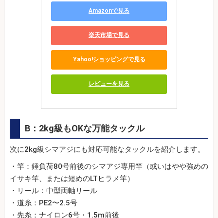
Amazonで見る
楽天市場で見る
Yahoo!ショッピングで見る
レビューを見る
B：2kg級もOKな万能タックル
次に2kg級シマアジにも対応可能なタックルを紹介します。
・竿：錘負荷80号前後のシマアジ専用竿（或いはやや強めの
イサキ竿、または短めのLTヒラメ竿）
・リール：中型両軸リール
・道糸：PE2〜2.5号
・先糸：ナイロン6号・1.5m前後