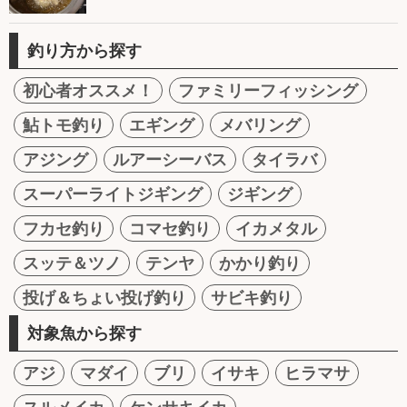
釣り方から探す
初心者オススメ！
ファミリーフィッシング
鮎トモ釣り
エギング
メバリング
アジング
ルアーシーバス
タイラバ
スーパーライトジギング
ジギング
フカセ釣り
コマセ釣り
イカメタル
スッテ＆ツノ
テンヤ
かかり釣り
投げ＆ちょい投げ釣り
サビキ釣り
対象魚から探す
アジ
マダイ
ブリ
イサキ
ヒラマサ