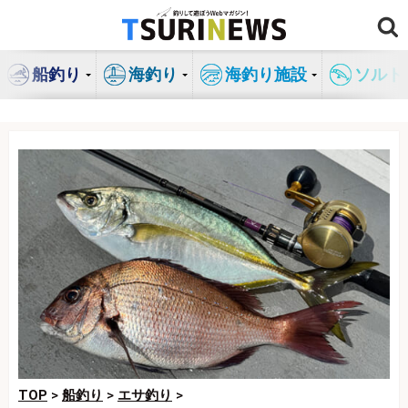
コ
ン
テ
船釣り
海釣り
海釣り施設
ソルト
ン
ツ
へ
ス
キ
ッ
プ
TOP
>
船釣り
>
エサ釣り
>