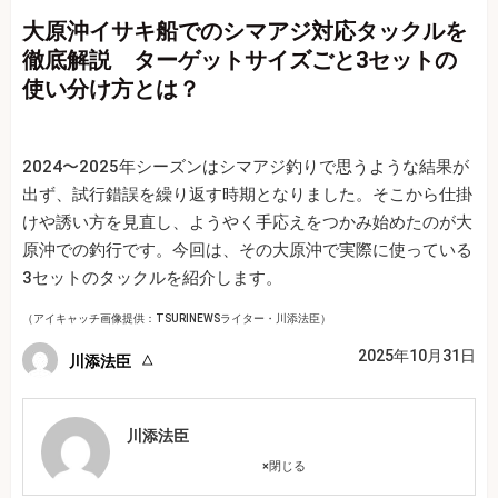
大原沖イサキ船でのシマアジ対応タックルを
徹底解説 ターゲットサイズごと3セットの
使い分け方とは？
2024〜2025年シーズンはシマアジ釣りで思うような結果が
出ず、試行錯誤を繰り返す時期となりました。そこから仕掛
けや誘い方を見直し、ようやく手応えをつかみ始めたのが大
原沖での釣行です。今回は、その大原沖で実際に使っている
3セットのタックルを紹介します。
（アイキャッチ画像提供：TSURINEWSライター・川添法臣）
2025年10月31日
川添法臣
川添法臣
×
閉じる