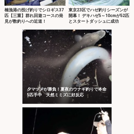
楠漁港の投げ釣りでシロギス37
東京23区でハゼ釣りシーズンが
匹【三重】群れ回遊コースの発
開幕！ デキハゼ5～10cmが52匹
見が数釣りへの近道！
とスタートダッシュに成功
夕マヅメが勝負！夏夜のウナギ釣りで本命
5匹手中 天然ミミズに好反応