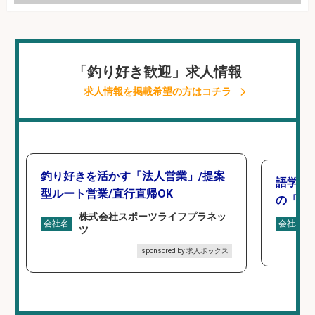
「釣り好き歓迎」求人情報
求人情報を掲載希望の方はコチラ
釣り好きを活かす「法人営業」/提案
語学力
型ルート営業/直行直帰OK
の「海外
株式会社スポーツライフプラネッ
会社名
会社名
ツ
sponsored by 求人ボックス