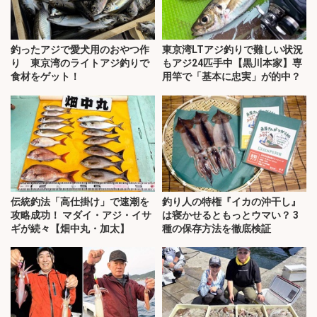
釣ったアジで愛犬用のおやつ作
東京湾LTアジ釣りで難しい状況
り 東京湾のライトアジ釣りで
もアジ24匹手中【黒川本家】専
食材をゲット！
用竿で「基本に忠実」が的中？
伝統釣法「高仕掛け」で速潮を
釣り人の特権『イカの沖干し』
攻略成功！ マダイ・アジ・イサ
は寝かせるともっとウマい？ 3
ギが続々【畑中丸・加太】
種の保存方法を徹底検証