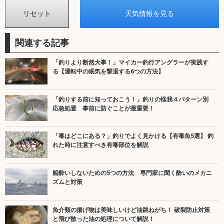
関連する記事
「釣りより断然大事！」マイカー釣行アングラーが実践す
る【運転中の眠気を撃退する6つの方法】
「釣りする前に知っておこう！」釣りの怪我４パターン別
応急処置 事前に防ぐことが最重要！
「毒はどこにある？」釣りでよく見かける【有毒魚5選】 釣
れた時に注意すべき有毒部位を解説
船酔いしないための5つの方法 専門家に聞く酔いのメカニ
ズムと対策
魚介類の揚げ物は美味しいけど油跳ねがち！ 破裂防止対策
と飛び散った油の処理について解説！