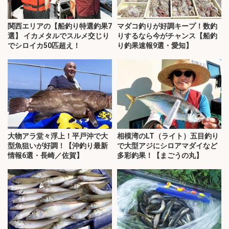
関西エリアの【船釣り特選釣果7
マダコ釣りが好調キープ！数釣
選】 イカメタルでスルメ交じり
りするなら今がチャンス【船釣
でシロイカ50匹超え！
り釣果速報9選・愛知】
大物アラ堂々浮上！平戸沖で大
相模湾のLT（ライト）五目釣り
型魚狙いが好調！【沖釣り最新
で大型アジにシロアマダイなど
情報6選・長崎／佐賀】
多彩釣果！【まごうの丸】