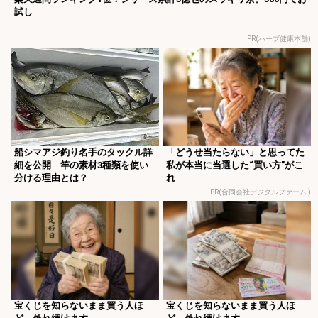
試し
PR(ハーブ健康本舗)
船シマアジ釣り名手のタックル詳
「どうせ当たらない」と思ってた
細を公開 竿の素材3種類を使い
私が本当に当選した“買い方”がこ
分ける理由とは？
れ
PR(合同会社デジタルファーム )
宝くじを知らないまま買う人ほ
宝くじを知らないまま買う人ほ