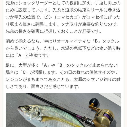
先糸はショックリーダーとしての役割に加え、手返し向上の
ために設定しています。先糸と道糸の結束をリールに巻き込
むか竿先の位置で、ビシ（コマセカゴ）がコマセ桶にぴった
り収まる長さに調整します。タナ取りが重要な釣りなので、
先糸の長さを確実に把握しておくことが肝要です。
初めて揃えるなら、やはりオールマイティな「B」タックル
から良いでしょう。ただし、水温の急低下などの食い渋り時
には「A」が有効です。
逆に、大型が多く「A」や「B」のタックルで止められない
場合は「C」が活躍します。その日の群れの個体サイズやテ
ンションがまちまちであることも、大原のシマアジ釣りの難
しさであり、面白さだと感じています。