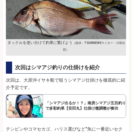
タックルを使い分けて釣果に繋げよう
（提供：TSURINEWSライター・川添法
臣）
次回はシマアジ釣りの仕掛けを紹介
次回は、大原沖イサキ船で狙うシマアジ仕掛けを徹底的に紹
介予定です。
「シマアジ出るか！？」南房シマアジ五目釣り
で多彩釣果【安田丸】仕掛け微調整が奏功
テンビンやコマセカゴ、ハリス選びなど“魚に一番近いセク