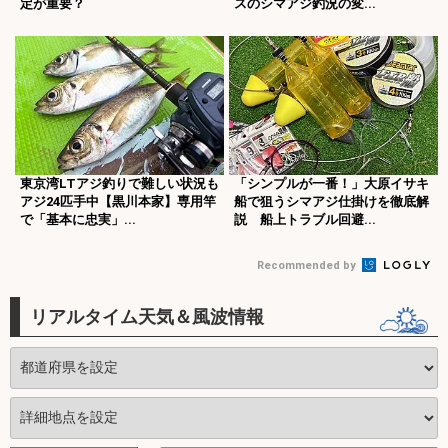
定が重要？
スのシマアジ釣況の変...
東京湾LTアジ釣りで難しい状況も
「シンプルが一番！」大原イサキ
アジ24匹手中【黒川本家】専用竿
船で狙うシマアジ仕掛けを徹底解
で「基本に忠実」...
説 船上トラブル回避...
Recommended by
リアルタイム天気＆風波情報