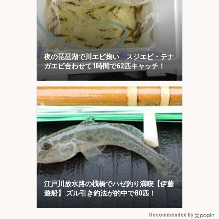
夜の琵琶湖で川エビ掬い スジエビ・テナ
ガエビ合わせて1時間で62匹キャッチ！
江戸川放水路の桟橋でハゼ釣り満喫【伊藤
遊船】 ズル引き釣法が的中で80匹！
Recommended by