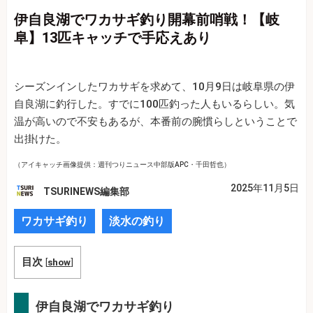
伊自良湖でワカサギ釣り開幕前哨戦！【岐
阜】13匹キャッチで手応えあり
シーズンインしたワカサギを求めて、10月9日は岐阜県の伊
自良湖に釣行した。すでに100匹釣った人もいるらしい。気
温が高いので不安もあるが、本番前の腕慣らしということで
出掛けた。
（アイキャッチ画像提供：週刊つりニュース中部版APC・千田哲也）
2025年11月5日
TSURINEWS編集部
ワカサギ釣り
淡水の釣り
目次
[
show
]
伊自良湖でワカサギ釣り