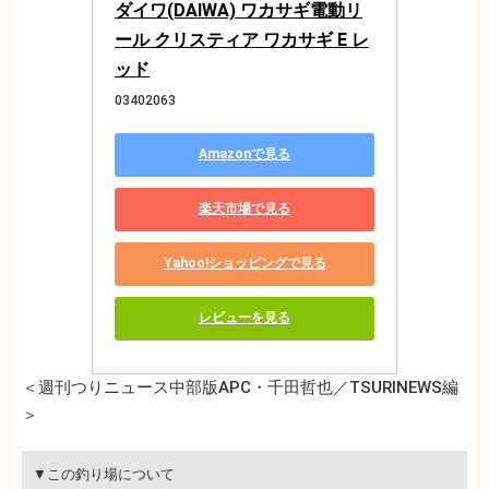
ダイワ(DAIWA) ワカサギ電動リ
ール クリスティア ワカサギ E レ
ッド
03402063
Amazonで見る
楽天市場で見る
Yahoo!ショッピングで見る
レビューを見る
＜週刊つりニュース中部版APC・千田哲也／TSURINEWS編
＞
▼この釣り場について