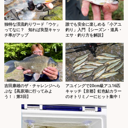
独特な渓流釣りワード「ウケ」
誰でも安全に楽しめる「小アユ
ってなに？ 知れば良型キャッ
釣り」入門 【シーズン・道具・
チ率がアップ
エサ・釣り方を解説】
吉田康雄のザ・チャレンジへら
アユイングで20cm級アユ16匹
ぶな【高原湖に行ってみよ
キャッチ【京都】虹色鮎カラー
う！：第3回】
のオトリミノーにヒット集中！