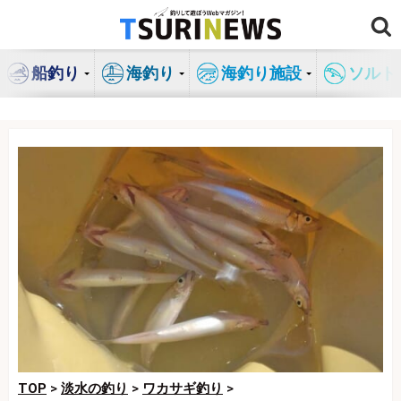
コ
ン
テ
船釣り
海釣り
海釣り施設
ソルト
ン
ツ
へ
ス
キ
ッ
プ
TOP
>
淡水の釣り
>
ワカサギ釣り
>