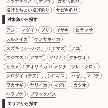
スッテ＆ツノ
テンヤ
かかり釣り
投げ＆ちょい投げ釣り
サビキ釣り
対象魚から探す
アジ
マダイ
ブリ
イサキ
ヒラマサ
スルメイカ
ケンサキイカ
スズキ（シーバス）
ナマズ
アユ
ニジマス
アマゴ
イワナ
タチウオ
ヒラメ
アオリイカ
メジナ（グレ・クロ）
クロダイ（チヌ）
シロギス
ハゼ
マゴチ
ワカサギ
ヤリイカ
マグロ
カツオ
ヘラブナ
ブラックバス
エリアから探す