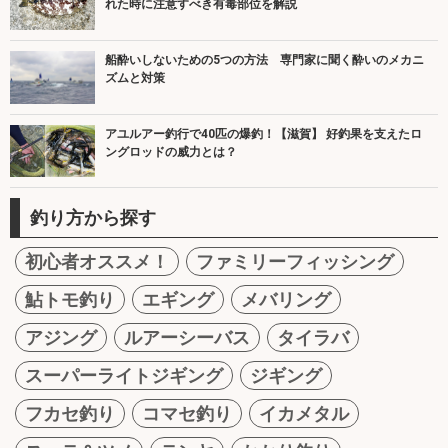
れた時に注意すべき有毒部位を解説
船酔いしないための5つの方法 専門家に聞く酔いのメカニ
ズムと対策
アユルアー釣行で40匹の爆釣！【滋賀】 好釣果を支えたロ
ングロッドの威力とは？
釣り方から探す
初心者オススメ！
ファミリーフィッシング
鮎トモ釣り
エギング
メバリング
アジング
ルアーシーバス
タイラバ
スーパーライトジギング
ジギング
フカセ釣り
コマセ釣り
イカメタル