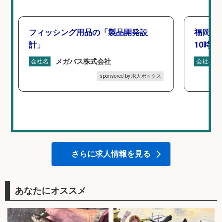
フィッシング用品の「製品開発設
福岡「
計」
10時間
メガバス株式会社
会社名
会社名
sponsored by 求人ボックス
さらに求人情報を見る
あなたにオススメ