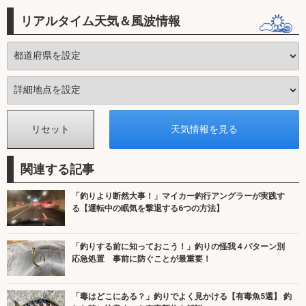
リアルタイム天気＆風波情報
関連する記事
「釣りより断然大事！」マイカー釣行アングラーが実践す
る【運転中の眠気を撃退する6つの方法】
「釣りする前に知っておこう！」釣りの怪我４パターン別
応急処置 事前に防ぐことが最重要！
「毒はどこにある？」釣りでよく見かける【有毒魚5選】 釣