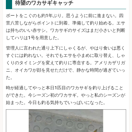
待望のワカサギキャッチ
ボートをこぐのも約1年ぶり。思うように前に進まない。四
苦八苦しながらポイントに到着、準備して釣り始める。エサ
は持ちのいい赤サシ。ワカサギのサイズはまだ小さいと判断
してハリは1号を用意した。
管理人に言われた通り上下にしゃくるが、やはり食いは悪く
すぐには釣れない。それでもエサを小まめに取り替え、しゃ
くりのタイミングを変えて釣りに専念する。アメリカザリガ
ニ、オイカワが顔を見せただけで、静かな時間が過ぎていっ
た。
時が経過してやっと本日1匹目のワカサギを釣り上げること
ができた。今シーズン初のワカサギ。やっと私のシーズンが
始まった。今日も釣る気持ちでいっぱいになった。