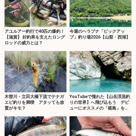
アユルアー釣行で40匹の爆釣！
今週のヘラブナ「ピックアッ
【滋賀】 好釣果を支えたロング
プ」釣り場2026【山梨・西湖】
ロッドの威力とは？
木曽川・立田大橋下流でテナガ
YouTubeで憧れた【山岳渓流釣
エビ釣りを満喫 アタッても放
りの世界】へ飛び込もう デビ
置がキモ？
ューにオススメの「椹島」を紹
介！