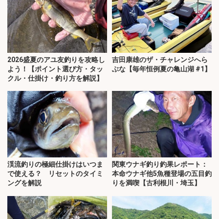
2026盛夏のアユ友釣りを攻略し
吉田康雄のザ・チャレンジへら
よう！【ポイント選び方・タッ
ぶな【毎年恒例夏の亀山湖 #1】
クル・仕掛け・釣り方を解説】
渓流釣りの極細仕掛けはいつま
関東ウナギ釣り釣果レポート：
で使える？ リセットのタイミ
本命ウナギ他5魚種登場の五目釣
ングを解説
りを満喫【古利根川・埼玉】