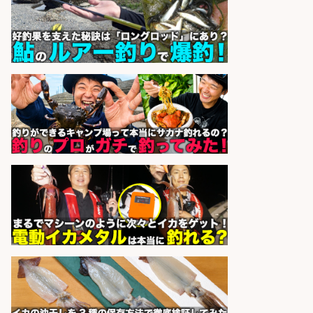
株式会社フーディソン
会社名
sponsored by 求人ボックス
福岡「現場監督」/釣り好き歓迎/残
業10時間/経験者歓迎
広松久水産株式会社
会社名
sponsored by 求人ボックス
大手釣り具メーカー 電動リールの機
械設計/NX/44万～
パーソル エクセル HRパートナ
会社名
ーズ株式会社
sponsored by 求人ボックス
魚の「バイヤー」貴方の目利きでヒ
ットを生む、裁量バイヤー募集
株式会社コムライン
会社名