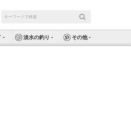
検
検
索:
索
イ
淡水の釣り
その他