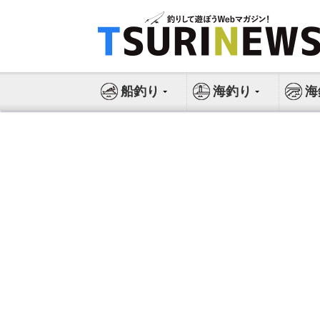
コ
ン
テ
ン
ツ
船釣り
海釣り
海
へ
ス
キ
ッ
プ