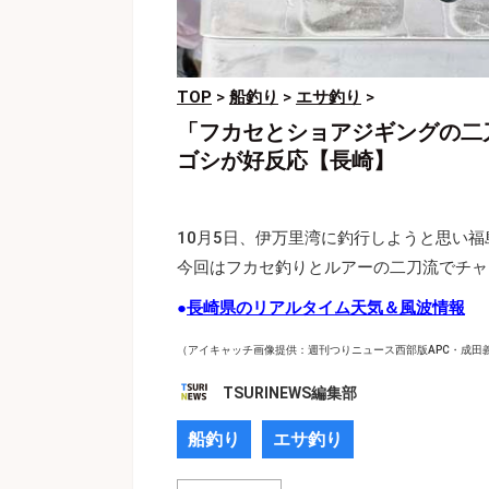
TOP
>
船釣り
>
エサ釣り
>
「フカセとショアジギングの二
ゴシが好反応【長崎】
10月5日、伊万里湾に釣行しようと思い
今回はフカセ釣りとルアーの二刀流でチャ
●
長崎県のリアルタイム天気＆風波情報
（アイキャッチ画像提供：週刊つりニュース西部版APC・成田
TSURINEWS編集部
船釣り
エサ釣り