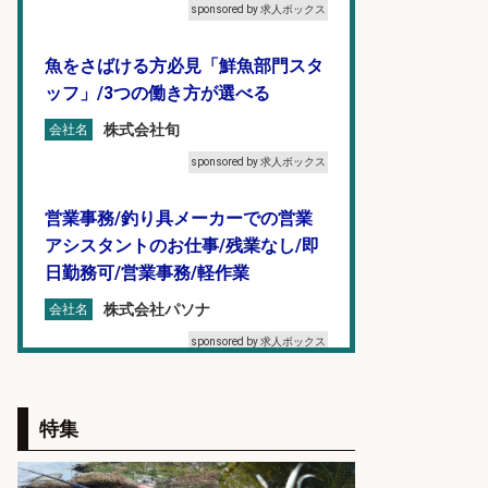
sponsored by 求人ボックス
魚をさばける方必見「鮮魚部門スタ
ッフ」/3つの働き方が選べる
株式会社旬
会社名
sponsored by 求人ボックス
営業事務/釣り具メーカーでの営業
アシスタントのお仕事/残業なし/即
日勤務可/営業事務/軽作業
株式会社パソナ
会社名
sponsored by 求人ボックス
人材紹介事業責任者候補/飲食業界
向けSaaS企業「魚ぽち」/東証グロ
特集
ース市場上場