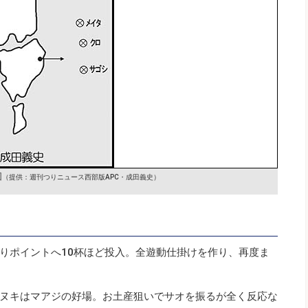
図
（提供：週刊つりニュース西部版APC・成田義史）
りポイントへ10杯ほど投入。全遊動仕掛けを作り、再度ま
ヌキはマアジの好場。お土産狙いでサオを振るが全く反応な