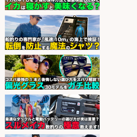
sponsored by 求人ボックス
魚の調理経験が活かせる「鮮魚加
工/食品工場スタッフ」
株式会社松屋フーズ
会社名
sponsored by 求人ボックス
精肉・青果・鮮魚/食料品製造/キッ
チン 魚さばくって面白い ほぼ皆未
経験スタートで安心 札幌大丸1
株式会社北辰水産
会社名
sponsored by 求人ボックス
さらに求人情報を見る