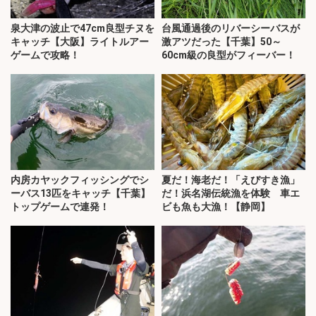
泉大津の波止で47cm良型チヌを
台風通過後のリバーシーバスが
キャッチ【大阪】ライトルアー
激アツだった【千葉】50～
ゲームで攻略！
60cm級の良型がフィーバー！
内房カヤックフィッシングでシ
夏だ！海老だ！「えびすき漁」
ーバス13匹をキャッチ【千葉】
だ！浜名湖伝統漁を体験 車エ
トップゲームで連発！
ビも魚も大漁！【静岡】