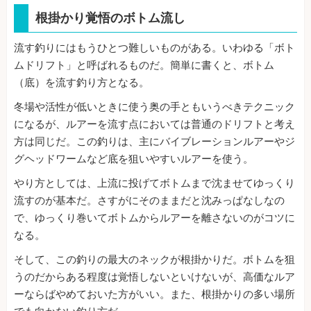
根掛かり覚悟のボトム流し
流す釣りにはもうひとつ難しいものがある。いわゆる「ボト
ムドリフト」と呼ばれるものだ。簡単に書くと、ボトム
（底）を流す釣り方となる。
冬場や活性が低いときに使う奥の手ともいうべきテクニック
になるが、ルアーを流す点においては普通のドリフトと考え
方は同じだ。この釣りは、主にバイブレーションルアーやジ
グヘッドワームなど底を狙いやすいルアーを使う。
やり方としては、上流に投げてボトムまで沈ませてゆっくり
流すのが基本だ。さすがにそのままだと沈みっぱなしなの
で、ゆっくり巻いてボトムからルアーを離さないのがコツに
なる。
そして、この釣りの最大のネックが根掛かりだ。ボトムを狙
うのだからある程度は覚悟しないといけないが、高価なルア
ーならばやめておいた方がいい。また、根掛かりの多い場所