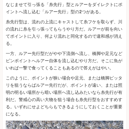
なじませて引っ張る「糸先行」型とルアーをダイレクトにポ
イントへ流し込む「ルアー先行」型の2つがある。
糸先行型は、流れの上流にキャストして糸フケを取らず、川
の流れに糸を引っ張ってもらうやり方だ。ルアーが前を向い
てポイントに入り、何より流れと同化するので違和感が消え
る。
一方、ルアー先行型だがやや下流側へ流し、橋脚や足元など
ピンポイントへルアー自体を流し込むやり方だ。そこに魚が
いれば一撃で食ってくることもあるので答えがはやい。
このように、ポイントが狭い場合や足元、または橋脚ピッタ
リを狙うならばルアー先行だが、ポイントが遠い、または照
明の明るい場所から暗い場所へ流し込みたいなら糸先行が有
利だ。警戒心の高い大物を狙う場合も糸先行型をおすすめす
る。いずれにせよどちらもできるようにしておくことが重要
になる。