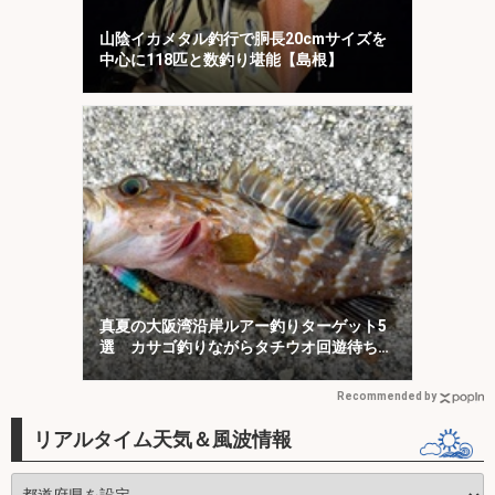
山陰イカメタル釣行で胴長20cmサイズを
中心に118匹と数釣り堪能【島根】
真夏の大阪湾沿岸ルアー釣りターゲット5
選 カサゴ釣りながらタチウオ回遊待ちが
オススメ？
Recommended by
リアルタイム天気＆風波情報