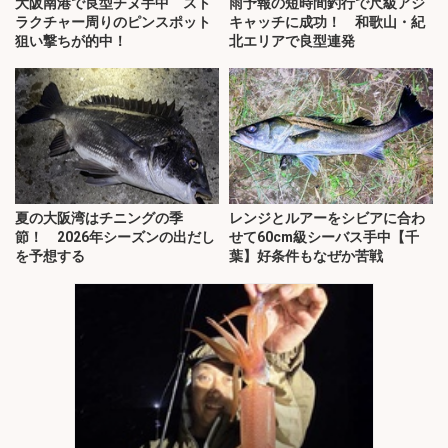
大阪南港で良型チヌ手中 スト
雨予報の短時間釣行で尺級アジ
ラクチャー周りのピンスポット
キャッチに成功！ 和歌山・紀
狙い撃ちが的中！
北エリアで良型連発
夏の大阪湾はチニングの季
レンジとルアーをシビアに合わ
節！ 2026年シーズンの出だし
せて60cm級シーバス手中【千
を予想する
葉】好条件もなぜか苦戦