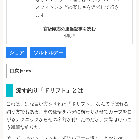
スフィッシングの楽しさを追求して行き
ます！
宮坂剛志の担当記事を読む
×
閉じる
ショア
ソルトルアー
目次
[
show
]
流す釣り「ドリフト」とは
これは、別な言い方をすれば「ドリフト」 なんて呼ばれる
釣り方でもある。車の後輪をハデに横滑りさせてカーブを曲
がるテクニックからその名前が付いたのだが、実際はけっこ
う繊細な釣りだ。
そして、そのドリフトもまずはルアーを流すことから始ま