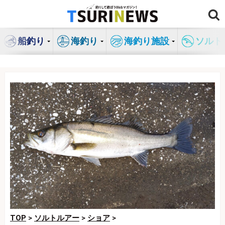
コ
ン
テ
船釣り
海釣り
海釣り施設
ソルト
ン
ツ
へ
ス
キ
ッ
プ
TOP
>
ソルトルアー
>
ショア
>