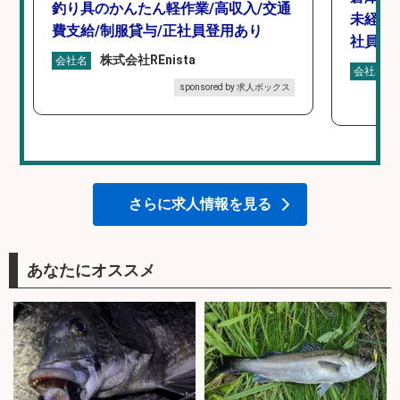
釣り具のかんたん軽作業/高収入/交通
未経験
費支給/制服貸与/正社員登用あり
社員登
株式会社REnista
会社名
会社名
sponsored by 求人ボックス
さらに求人情報を見る
あなたにオススメ