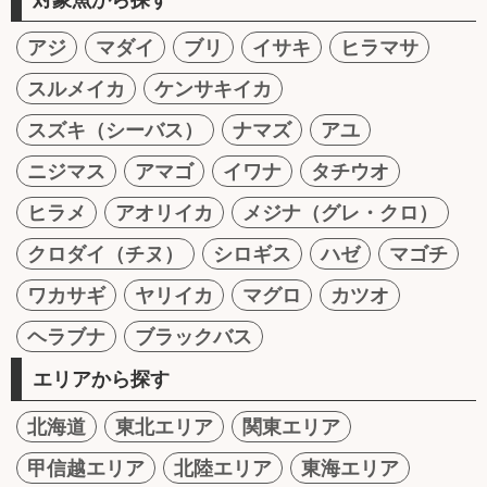
アジ
マダイ
ブリ
イサキ
ヒラマサ
スルメイカ
ケンサキイカ
スズキ（シーバス）
ナマズ
アユ
ニジマス
アマゴ
イワナ
タチウオ
ヒラメ
アオリイカ
メジナ（グレ・クロ）
クロダイ（チヌ）
シロギス
ハゼ
マゴチ
ワカサギ
ヤリイカ
マグロ
カツオ
ヘラブナ
ブラックバス
エリアから探す
北海道
東北エリア
関東エリア
甲信越エリア
北陸エリア
東海エリア