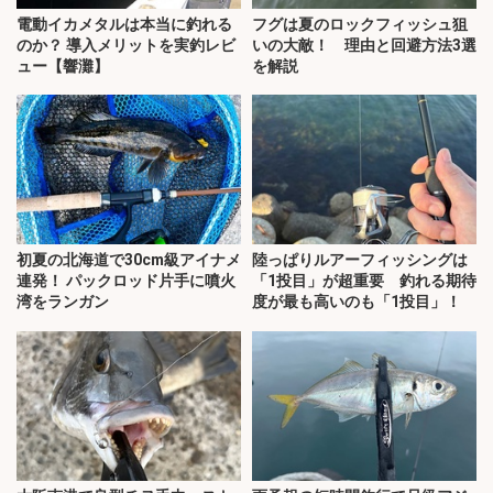
電動イカメタルは本当に釣れる
フグは夏のロックフィッシュ狙
のか？ 導入メリットを実釣レビ
いの大敵！ 理由と回避方法3選
ュー【響灘】
を解説
初夏の北海道で30cm級アイナメ
陸っぱりルアーフィッシングは
連発！ パックロッド片手に噴火
「1投目」が超重要 釣れる期待
湾をランガン
度が最も高いのも「1投目」！