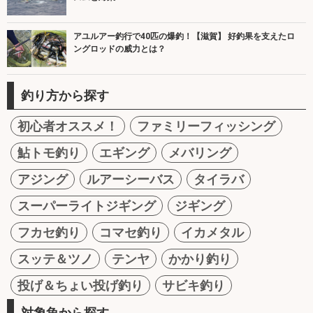
アユルアー釣行で40匹の爆釣！【滋賀】 好釣果を支えたロ
ングロッドの威力とは？
釣り方から探す
初心者オススメ！
ファミリーフィッシング
鮎トモ釣り
エギング
メバリング
アジング
ルアーシーバス
タイラバ
スーパーライトジギング
ジギング
フカセ釣り
コマセ釣り
イカメタル
スッテ＆ツノ
テンヤ
かかり釣り
投げ＆ちょい投げ釣り
サビキ釣り
対象魚から探す