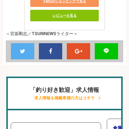
Yahoo!ショッピングで見る
レビューを見る
＜宮坂剛志／TSURINEWSライター＞
「釣り好き歓迎」求人情報
求人情報を掲載希望の方はコチラ
倉庫で