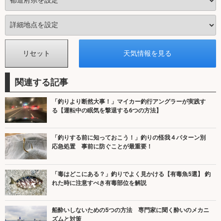
関連する記事
「釣りより断然大事！」マイカー釣行アングラーが実践す
る【運転中の眠気を撃退する6つの方法】
「釣りする前に知っておこう！」釣りの怪我４パターン別
応急処置 事前に防ぐことが最重要！
「毒はどこにある？」釣りでよく見かける【有毒魚5選】 釣
れた時に注意すべき有毒部位を解説
船酔いしないための5つの方法 専門家に聞く酔いのメカニ
ズムと対策