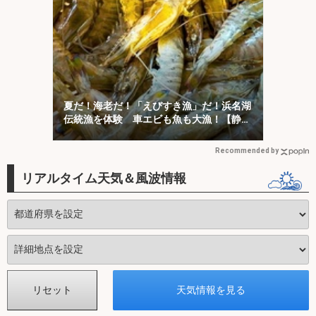
夏だ！海老だ！「えびすき漁」だ！浜名湖
伝統漁を体験 車エビも魚も大漁！【静
岡】
Recommended by
リアルタイム天気＆風波情報