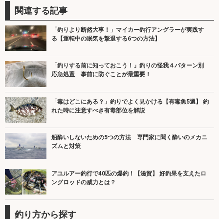
関連する記事
「釣りより断然大事！」マイカー釣行アングラーが実践す
る【運転中の眠気を撃退する6つの方法】
「釣りする前に知っておこう！」釣りの怪我４パターン別
応急処置 事前に防ぐことが最重要！
「毒はどこにある？」釣りでよく見かける【有毒魚5選】 釣
れた時に注意すべき有毒部位を解説
船酔いしないための5つの方法 専門家に聞く酔いのメカニ
ズムと対策
アユルアー釣行で40匹の爆釣！【滋賀】 好釣果を支えたロ
ングロッドの威力とは？
釣り方から探す