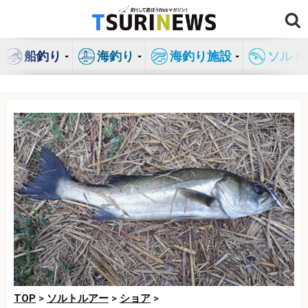
コ
ン
テ
船釣り
海釣り
海釣り施設
ソルト
ン
ツ
へ
ス
キ
ッ
プ
TOP
>
ソルトルアー
>
ショア
>