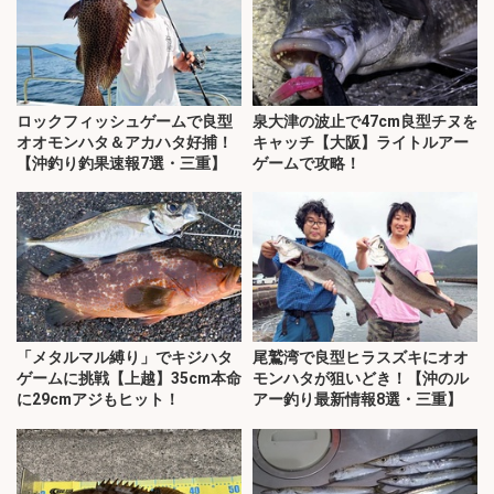
ロックフィッシュゲームで良型
泉大津の波止で47cm良型チヌを
オオモンハタ＆アカハタ好捕！
キャッチ【大阪】ライトルアー
【沖釣り釣果速報7選・三重】
ゲームで攻略！
「メタルマル縛り」でキジハタ
尾鷲湾で良型ヒラスズキにオオ
ゲームに挑戦【上越】35cm本命
モンハタが狙いどき！【沖のル
に29cmアジもヒット！
アー釣り最新情報8選・三重】