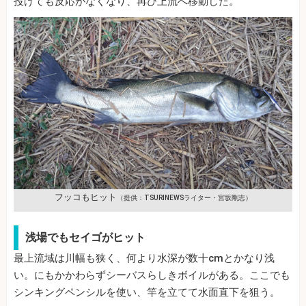
投げても反応がなくなり、再び上流へ移動した。
フッコもヒット
（提供：TSURINEWSライター・宮坂剛志）
浅場でもセイゴがヒット
最上流域は川幅も狭く、何より水深が数十cmとかなり浅
い。にもかかわらずシーバスらしきボイルがある。ここでも
シンキングペンシルを使い、竿を立てて水面直下を狙う。