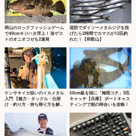
岡山のロックフィッシュゲーム
堤防でダイソーメタルジグを投
で49cmキジハタ浮上！ 珍ゲス
げたら2時間でカマスが12匹釣
トのオニオコゼも2連発
れた！【和歌山】
ケンサキイカ狙いのイカメタル
50cm級を頭に「梅雨コチ」3匹
入門 【魅力・タックル・仕掛
キャッチ【兵庫】 ボートキャス
け・釣り方・持ち帰り方を解
ティングで朝の時合いを攻略！
説】