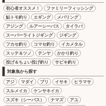
初心者オススメ！
ファミリーフィッシング
鮎トモ釣り
エギング
メバリング
アジング
ルアーシーバス
タイラバ
スーパーライトジギング
ジギング
フカセ釣り
コマセ釣り
イカメタル
スッテ＆ツノ
テンヤ
かかり釣り
投げ＆ちょい投げ釣り
サビキ釣り
対象魚から探す
アジ
マダイ
ブリ
イサキ
ヒラマサ
スルメイカ
ケンサキイカ
スズキ（シーバス）
ナマズ
アユ