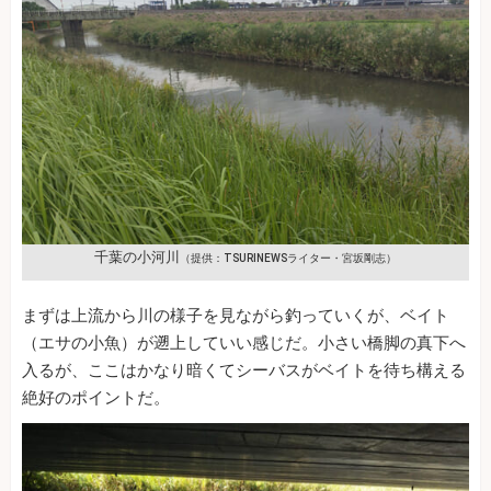
千葉の小河川
（提供：TSURINEWSライター・宮坂剛志）
まずは上流から川の様子を見ながら釣っていくが、ベイト
（エサの小魚）が遡上していい感じだ。小さい橋脚の真下へ
入るが、ここはかなり暗くてシーバスがベイトを待ち構える
絶好のポイントだ。