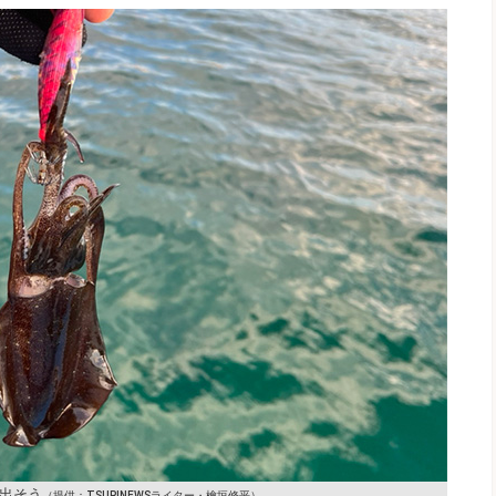
出そう
（提供：TSURINEWSライター・檜垣修平）