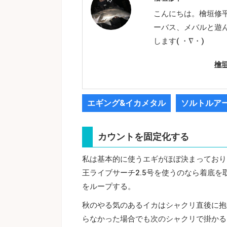
こんにちは。檜垣修
ーバス、メバルと遊
します( ・∇・)
檜
エギング&イカメタル
ソルトルア
カウントを固定化する
私は基本的に使うエギがほぼ決まっており
王ライブサーチ2.5号を使うのなら着底を
をループする。
秋のやる気のあるイカはシャクリ直後に抱
らなかった場合でも次のシャクリで掛かる