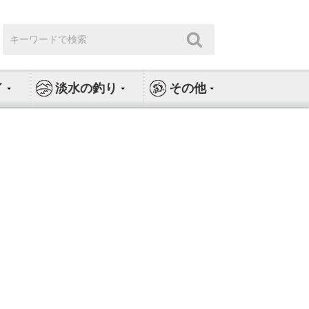
検
検
索:
索
イ
淡水の釣り
その他