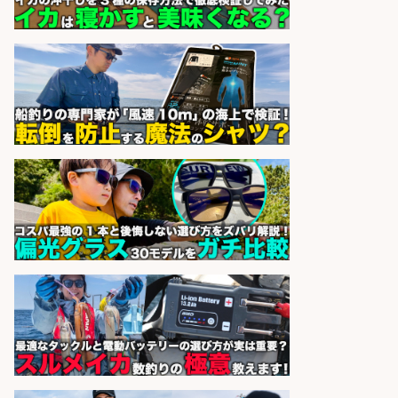
株式会社G&G
会社名
sponsored by 求人ボックス
日払いOKで即日収入/販売スタッフ/
「調理なし・軽作業スタート」お魚
のパック詰め&品出し/週4日から勤
務OK/希望休が取得できる/広島県
株式会社ホットスタッフ五日市
会社名
sponsored by 求人ボックス
コンビニ/広島県/調理なし・軽作業
スタート お魚のパック詰め 品出し/
週4日から勤務OK/希望休が取得で
きる
株式会社ホットスタッフ五日市
会社名
sponsored by 求人ボックス