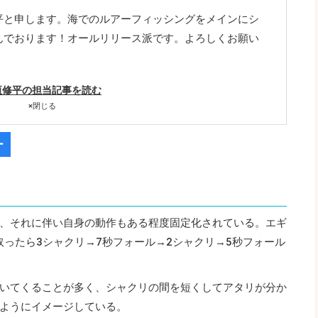
平と申します。海でのルアーフィッシングをメインにシ
んでおります！オールリリース派です。よろしくお願い
垣修平の担当記事を読む
×
閉じる
ー
、それに伴い自身の動作もある程度固定化されている。エギ
取ったら3シャクリ→7秒フォール→2シャクリ→5秒フォール
いてくることが多く、シャクリの間を短くしてアタリが分か
ようにイメージしている。