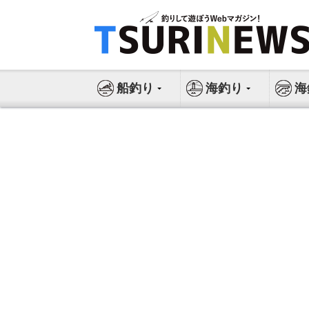
コ
ン
テ
ン
ツ
船釣り
海釣り
海
へ
ス
キ
ッ
プ