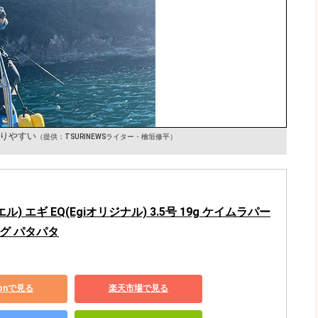
りやすい
（提供：TSURINEWSライター・檜垣修平）
エル) エギ EQ(Egiオリジナル) 3.5号 19g ケイムラパー
グ パタパタ
zonで見る
楽天市場で見る