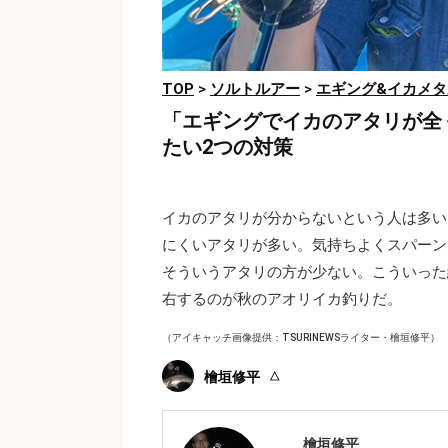
TOP
>
ソルトルアー
>
エギング&イカメタ
「エギングでイカのアタリが全
たい2つの対策
イカのアタリが分からないという人は多い
にくいアタリが多い。気持ちよくスパーン
そういうアタリの方が少ない。こういった
右するのが秋のアオリイカ釣りだ。
（アイキャッチ画像提供：TSURINEWSライター・檜垣修平）
檜垣修平
檜垣修平