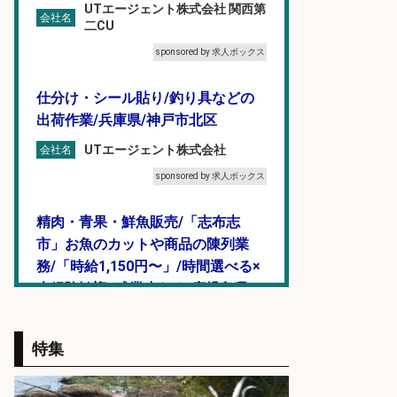
UTエージェント株式会社 関西第
会社名
二CU
sponsored by 求人ボックス
仕分け・シール貼り/釣り具などの
出荷作業/兵庫県/神戸市北区
UTエージェント株式会社
会社名
sponsored by 求人ボックス
精肉・青果・鮮魚販売/「志布志
市」お魚のカットや商品の陳列業
務/「時給1,150円〜」/時間選べる×
未経験歓迎×残業少なめ/鹿児島県/
志布志市
株式会社ホットスタッフ鹿児島
会社名
特集
sponsored by 求人ボックス