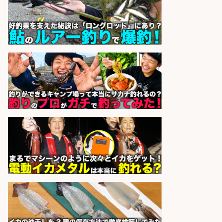
精肉・青果・鮮魚販売/「志布志
市」「時給1,150円〜」志布志市内
でお魚のカットや商品の陳列スタッ
フ/車通勤OK×時間選べる×未経験歓
迎/鹿児島県/志布志市
株式会社ホットスタッフ鹿児島
会社名
sponsored by 求人ボックス
販売スタッフ/「未経験歓迎」魚を
捌く作業なし!イオン食品売場スタッ
フ募集/東京都/目黒区
イオンスタイル碑文谷店
会社名
sponsored by 求人ボックス
レジ打ち/日払いOK/おさかなの三枚
おろし/新潟県/小千谷市