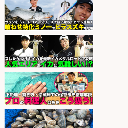
精肉・青果・鮮魚販売/「志布志
市」「時給1,150円〜」志布志市周
辺でお魚のカットや商品の陳列スタ
ッフ/未経験歓迎×残業少なめ×車通
勤OK/鹿児島県/志布志市
株式会社ホットスタッフ鹿児島
会社名
sponsored by 求人ボックス
さらに求人情報を見る