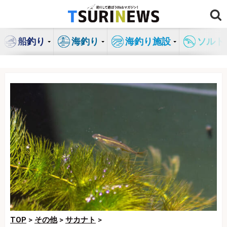
コ
ン
テ
船釣り
海釣り
海釣り施設
ソルト
ン
ツ
へ
ス
キ
ッ
プ
TOP
>
その他
>
サカナト
>