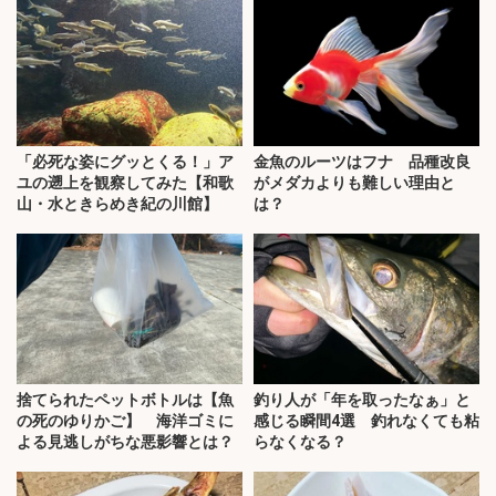
「必死な姿にグッとくる！」ア
金魚のルーツはフナ 品種改良
ユの遡上を観察してみた【和歌
がメダカよりも難しい理由と
山・水ときらめき紀の川館】
は？
捨てられたペットボトルは【魚
釣り人が「年を取ったなぁ」と
の死のゆりかご】 海洋ゴミに
感じる瞬間4選 釣れなくても粘
よる見逃しがちな悪影響とは？
らなくなる？