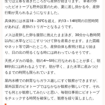
生では立春を過ぎたころから産卵が始まります。 筆者の作
ったビオトープも野外設置のため、夏に差し掛かる今、産卵
行動が見られるようになりました。
具体的には水温18～20℃を超え、約13～14時間の日照時間
があれば、産卵のトリガーとなるようです。
メスは産卵した卵を腹部に抱えたまま泳ぎ、30分から数時間
以内に水草などにこすりつけて卵を産着させます。また図鑑
やネット等で調べたところ、産卵自体も夜明け前より始ま
り、日の出の明るくなる時には終わっているそうです。
天然メダカの場合、朝の4〜5時に行なわれることが多く、朝
8時頃には終わるようです。朝が早く、また水草に産みつけ
るまでの時間も限られています。
屋内水槽での飼育ならガラス越しにすぐ観察ができますが、
屋外設置のビオトープではなかなか観察が難しいです。それ
でも何とか観察してみたいと思い、毎朝仕事前にビオトープ
をチェックする時間を確保して、観察を繰り返しました。