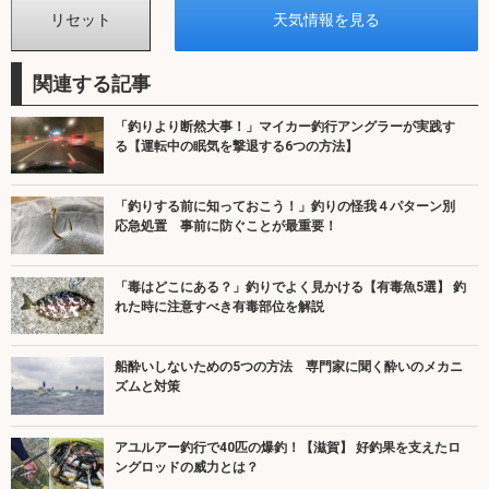
関連する記事
「釣りより断然大事！」マイカー釣行アングラーが実践す
る【運転中の眠気を撃退する6つの方法】
「釣りする前に知っておこう！」釣りの怪我４パターン別
応急処置 事前に防ぐことが最重要！
「毒はどこにある？」釣りでよく見かける【有毒魚5選】 釣
れた時に注意すべき有毒部位を解説
船酔いしないための5つの方法 専門家に聞く酔いのメカニ
ズムと対策
アユルアー釣行で40匹の爆釣！【滋賀】 好釣果を支えたロ
ングロッドの威力とは？