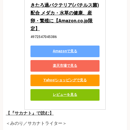
きたろ過バクテリア(バチルス菌)
配合 メダカ・水草の健康、産
卵・繁殖に【Amazon.co.jp限
定】
4972547045386
Amazonで見る
楽天市場で見る
Yahoo!ショッピングで見る
レビューを見る
【『サカナト』で読む】
＜みのり／サカナトライター＞