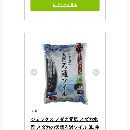
レビューを見る
GEX
ジェックス メダカ元気 メダカ水
景 メダカの天然ろ過ソイル 3L 生