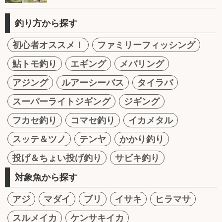
釣り方から探す
初心者オススメ！
ファミリーフィッシング
鮎トモ釣り
エギング
メバリング
アジング
ルアーシーバス
タイラバ
スーパーライトジギング
ジギング
フカセ釣り
コマセ釣り
イカメタル
スッテ＆ツノ
テンヤ
かかり釣り
投げ＆ちょい投げ釣り
サビキ釣り
対象魚から探す
アジ
マダイ
ブリ
イサキ
ヒラマサ
スルメイカ
ケンサキイカ