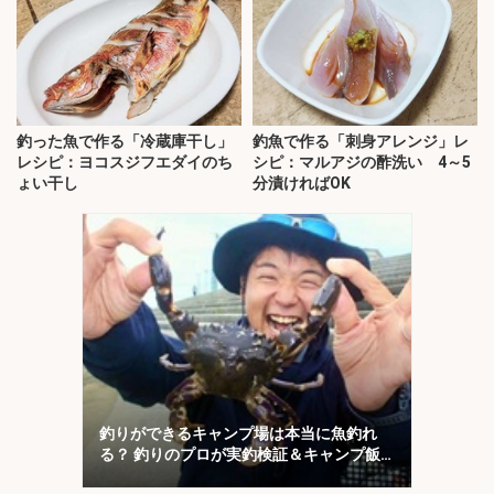
釣った魚で作る「冷蔵庫干し」
釣魚で作る「刺身アレンジ」レ
レシピ：ヨコスジフエダイのち
シピ：マルアジの酢洗い 4～5
ょい干し
分漬ければOK
釣りができるキャンプ場は本当に魚釣れ
る？ 釣りのプロが実釣検証＆キャンプ飯
も満喫