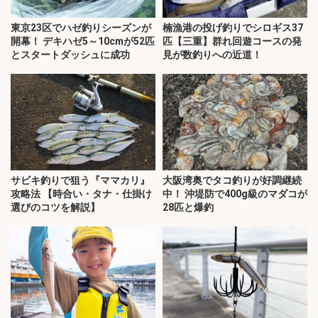
東京23区でハゼ釣りシーズンが
楠漁港の投げ釣りでシロギス37
開幕！ デキハゼ5～10cmが52匹
匹【三重】群れ回遊コースの発
とスタートダッシュに成功
見が数釣りへの近道！
サビキ釣りで狙う『ママカリ』
大阪湾奥でタコ釣りが好調継続
攻略法 【時合い・タナ・仕掛け
中！ 沖堤防で400g級のマダコが
選びのコツを解説】
28匹と爆釣