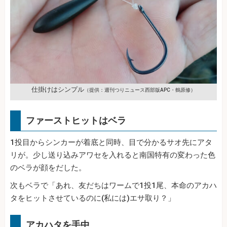
仕掛けはシンプル
（提供：週刊つりニュース西部版APC・鶴原修）
ファーストヒットはベラ
1投目からシンカーが着底と同時、目で分かるサオ先にアタ
リが。少し送り込みアワセを入れると南国特有の変わった色
のベラが顔をだした。
次もベラで「あれ、友だちはワームで1投1尾、本命のアカハ
タをヒットさせているのに(私には)エサ取り？」
アカハタを手中