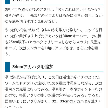
3尾ベラを釣った後のアタリは「おっこれはアカハタかも？
引きが違う。」先ほどのベラよりはるかに引きが強く、なか
なか底を切れず浮く気配がない。
やっぱり根魚の強い引き味のやり取りは楽しい。ロッドを目
いっぱい曲げぶり上げたアカハタは30cmオーバー。その後
も25cm以下のアカハタはリリースしながらスカリに良型を
キープ。次はシンカーを14gにアップさせ、さらに沖を狙
う。
34cmアカハタを追加
潮は満潮から下げに入り、この日は活性が今イチのようだ。
ワームでもアタリが遠のいたのを機に休憩をしながら、次は
港向きの先端に行ってみる。潮も引き、本命ポイントへ行け
たので、毎回アタリの多い水道の穴を狙ってみる。すると、
面白いようにアタリがあり、32、33cmのアカハタが連チャ
ンでヒット。