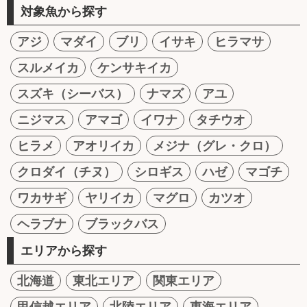
対象魚から探す
アジ
マダイ
ブリ
イサキ
ヒラマサ
スルメイカ
ケンサキイカ
スズキ（シーバス）
ナマズ
アユ
ニジマス
アマゴ
イワナ
タチウオ
ヒラメ
アオリイカ
メジナ（グレ・クロ）
クロダイ（チヌ）
シロギス
ハゼ
マゴチ
ワカサギ
ヤリイカ
マグロ
カツオ
ヘラブナ
ブラックバス
エリアから探す
北海道
東北エリア
関東エリア
甲信越エリア
北陸エリア
東海エリア