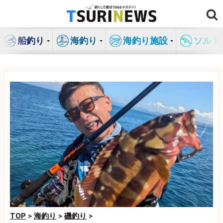
コ
ン
テ
船釣り
海釣り
海釣り施設
ソルト
ン
ツ
へ
ス
キ
ッ
プ
TOP
>
海釣り
>
磯釣り
>