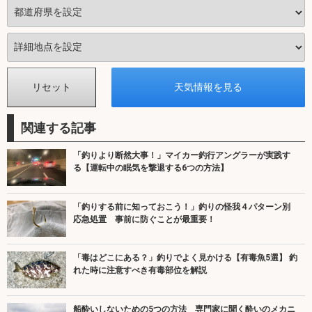
関連する記事
「釣りより断然大事！」マイカー釣行アングラーが実践す
る【運転中の眠気を撃退する6つの方法】
「釣りする前に知っておこう！」釣りの怪我４パターン別
応急処置 事前に防ぐことが最重要！
「毒はどこにある？」釣りでよく見かける【有毒魚5選】 釣
れた時に注意すべき有毒部位を解説
船酔いしないための5つの方法 専門家に聞く酔いのメカニ