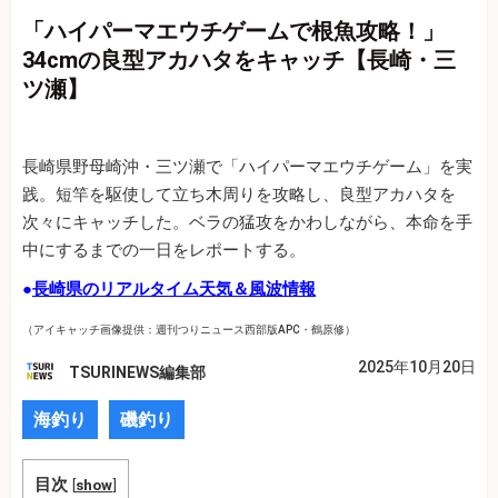
「ハイパーマエウチゲームで根魚攻略！」
34cmの良型アカハタをキャッチ【長崎・三
ツ瀬】
長崎県野母崎沖・三ツ瀬で「ハイパーマエウチゲーム」を実
践。短竿を駆使して立ち木周りを攻略し、良型アカハタを
次々にキャッチした。ベラの猛攻をかわしながら、本命を手
中にするまでの一日をレポートする。
●
長崎県のリアルタイム天気＆風波情報
（アイキャッチ画像提供：週刊つりニュース西部版APC・鶴原修）
2025年10月20日
TSURINEWS編集部
海釣り
磯釣り
目次
[
show
]