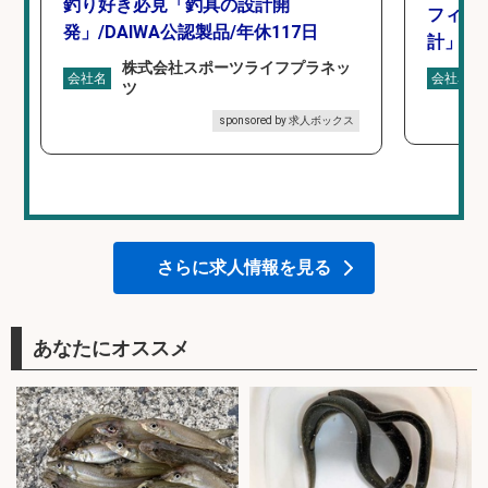
釣り好き必見「釣具の設計開
フィッ
発」/DAIWA公認製品/年休117日
計」
株式会社スポーツライフプラネッ
会社名
会社名
ツ
sponsored by 求人ボックス
さらに求人情報を見る
あなたにオススメ