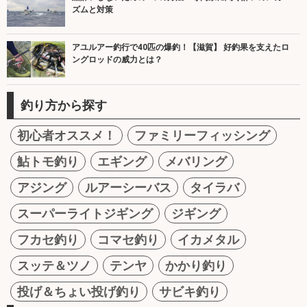
ズムと対策
アユルアー釣行で40匹の爆釣！【滋賀】 好釣果を支えたロ
ングロッドの威力とは？
釣り方から探す
初心者オススメ！
ファミリーフィッシング
鮎トモ釣り
エギング
メバリング
アジング
ルアーシーバス
タイラバ
スーパーライトジギング
ジギング
フカセ釣り
コマセ釣り
イカメタル
スッテ＆ツノ
テンヤ
かかり釣り
投げ＆ちょい投げ釣り
サビキ釣り