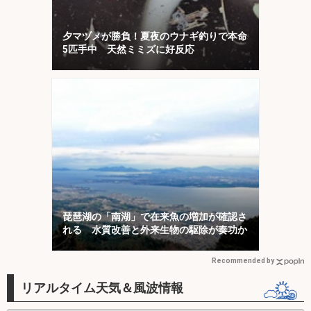
夕マヅメが勝負！夏夜のウナギ釣りで本命
5匹手中 天然ミミズに好反応
琵琶湖の「南湖」で在来魚の増加が確認さ
れる 水質改善と外来生物の駆除が奏功か
Recommended by
リアルタイム天気＆風波情報