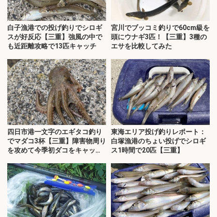
白子漁港での投げ釣りでシロギ
宮川でブッコミ釣りで60cm級を
スが好反応【三重】強風の中で
頭にウナギ3匹！【三重】3種の
も近距離攻略で13匹キャッチ
エサを比較してみた
四日市港一文字のエギタコ釣り
東海エリア投げ釣りレポート：
でマダコ3杯【三重】障害物周り
白塚漁港のちょい投げでシロギ
を攻めて今季初ダコをキャッ
ス1時間で20匹【三重】
チ！