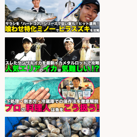
小野駅から徒歩6分/「時給1,300
円」/大型連休あり×残業なし×土日
祝休み/滋賀県
株式会社ホットスタッフ滋賀
会社名
sponsored by 求人ボックス
福岡「現場監督」/釣り好き歓迎/残
業10時間/経験者歓迎
広松久水産株式会社
会社名
sponsored by 求人ボックス
さらに求人情報を見る