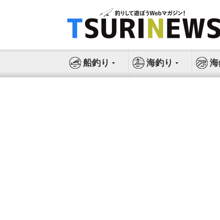
コ
ン
テ
ン
ツ
船釣り
海釣り
海
へ
ス
キ
ッ
プ