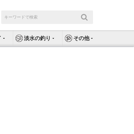
検
検
索:
索
イ
淡水の釣り
その他