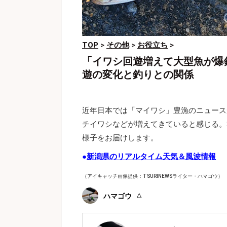
TOP
>
その他
>
お役立ち
>
「イワシ回遊増えて大型魚が爆
遊の変化と釣りとの関係
近年日本では「マイワシ」豊漁のニュース
チイワシなどが増えてきていると感じる。
様子をお届けします。
●
新潟県のリアルタイム天気＆風波情報
（アイキャッチ画像提供：TSURINEWSライター・ハマゴウ）
ハマゴウ