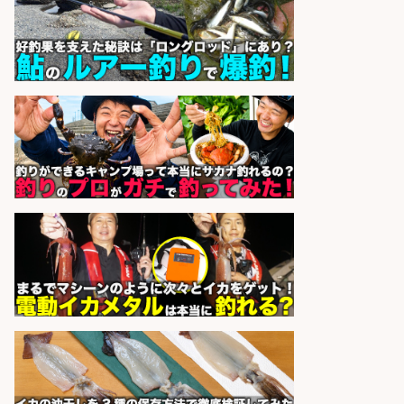
カーの物流事務・営業アシスタン
ト/土日祝休み×大型連休あり×残業
なし/滋賀県/大津市
株式会社ホットスタッフ滋賀
会社名
sponsored by 求人ボックス
営業事務/「大津市」「時給1,300
円」小野駅徒歩6分/釣り具メーカー
の物流事務・営業アシスタント/残
業なし×土日祝休み×大型連休あり/
滋賀県/大津市
株式会社ホットスタッフ滋賀
会社名
sponsored by 求人ボックス
日払いOKで即日収入/製造スタッフ/
「広島市佐伯区」「時給1,200円」
日払いOK!広島市佐伯区でお魚のパ