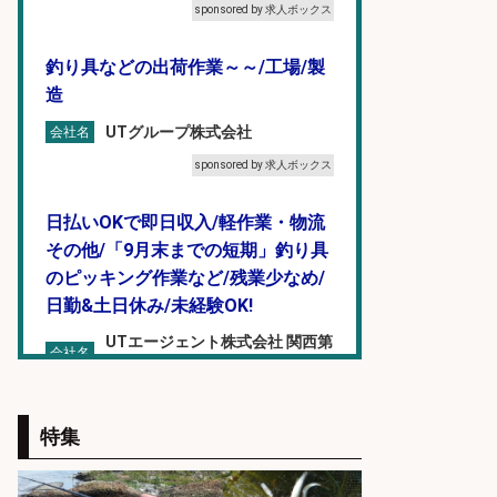
sponsored by 求人ボックス
釣り具などの出荷作業～～/工場/製
造
UTグループ株式会社
会社名
sponsored by 求人ボックス
日払いOKで即日収入/軽作業・物流
その他/「9月末までの短期」釣り具
のピッキング作業など/残業少なめ/
日勤&土日休み/未経験OK!
UTエージェント株式会社 関西第
会社名
二CU
sponsored by 求人ボックス
特集
営業事務/「大津市」「時給1,300
円」小野駅から徒歩6分/釣り具メー