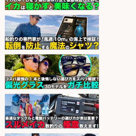
ック詰めや品出しスタッフ/未経験
歓迎×残業少なめ×週4日〜OK/広島
県/広島市西区
株式会社ホットスタッフ五日市
会社名
sponsored by 求人ボックス
日払いOKで即日収入/製造スタッフ/
「広島市佐伯区」給与日払い可!「時
給1,200円」広島市佐伯区でお魚の
パック詰めや品出し業務/残業少な
め×週4日〜OK×車通勤OK/広島県/広
島市西区
株式会社ホットスタッフ五日市
会社名
sponsored by 求人ボックス
営業事務/「大津市」釣り具メーカ
ーの物流事務・営業アシスタント/