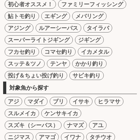
初心者オススメ！
ファミリーフィッシング
鮎トモ釣り
エギング
メバリング
アジング
ルアーシーバス
タイラバ
スーパーライトジギング
ジギング
フカセ釣り
コマセ釣り
イカメタル
スッテ＆ツノ
テンヤ
かかり釣り
投げ＆ちょい投げ釣り
サビキ釣り
対象魚から探す
アジ
マダイ
ブリ
イサキ
ヒラマサ
スルメイカ
ケンサキイカ
スズキ（シーバス）
ナマズ
アユ
ニジマス
アマゴ
イワナ
タチウオ