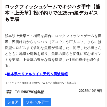
ロックフィッシュゲームでキジハタ手中【熊
本・上天草】投げ釣りでは25cm級デカギス
も登場
熊本県上天草市・樋島を舞台にロックフィッシュゲームを満
喫。夜明け前からキジハタ（アコウ）や巨大エソ、さらには
良型シロギスまで多彩な魚種が登場した。同行した杉田さん
とともに地磯や堤防を巡り、魚影の濃さと変化に富むポイン
トを実感。上天草の豊かな海を堪能した1日の模様を紹介す
る。
●
熊本県のリアルタイム天気＆風波情報
（アイキャッチ画像提供：週刊つりニュース西部版APC・松尾仁美）
2025年10月9日
TSURINEWS編集部
ショア
ソルトルアー