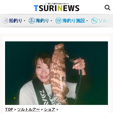
コ
ン
テ
船釣り
海釣り
海釣り施設
ソルト
ン
ツ
へ
ス
キ
ッ
プ
TOP
>
ソルトルアー
>
ショア
>