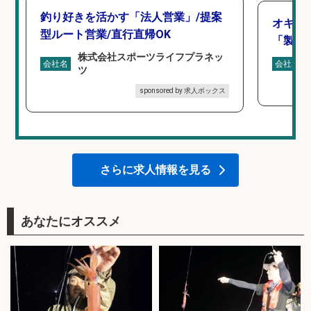
釣り好きを活かす「法人営業」/提案
オキア
型ルート営業/直行直帰OK
「製造
株式会社スポーツライフプラネッ
会社名
会社名
ツ
sponsored by 求人ボックス
さらに求人情報を見る
あなたにオススメ