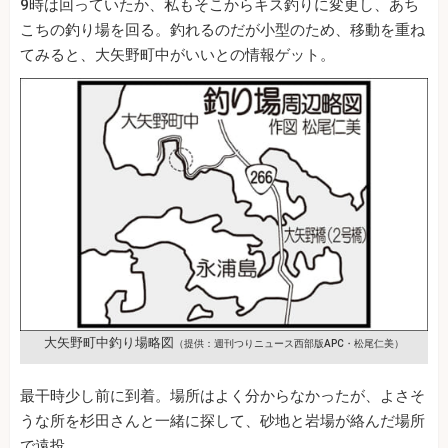
9時は回っていたか、私もそこからキス釣りに変更し、あち
こちの釣り場を回る。釣れるのだが小型のため、移動を重ね
てみると、大矢野町中がいいとの情報ゲット。
大矢野町中釣り場略図
（提供：週刊つりニュース西部版APC・松尾仁美）
最干時少し前に到着。場所はよく分からなかったが、よさそ
うな所を杉田さんと一緒に探して、砂地と岩場が絡んだ場所
で遠投。