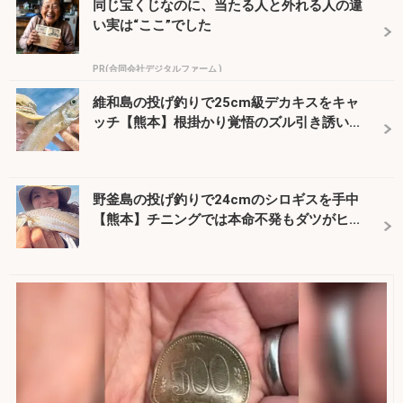
同じ宝くじなのに、当たる人と外れる人の違
い実は“ここ”でした
PR(合同会社デジタルファーム )
維和島の投げ釣りで25cm級デカキスをキャ
ッチ【熊本】根掛かり覚悟のズル引き誘い...
野釜島の投げ釣りで24cmのシロギスを手中
【熊本】チニングでは本命不発もダツがヒ...