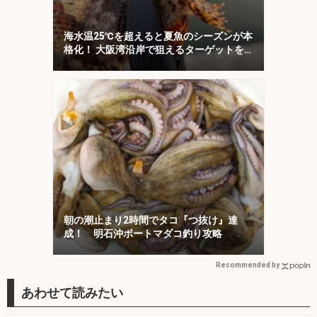
海水温25℃を超えると夏魚のシーズンが本
格化！ 大阪湾沿岸で狙えるターゲットを
紹介
朝の潮止まり2時間でタコ『つ抜け』達
成！ 明石沖ボートマダコ釣り攻略
Recommended by