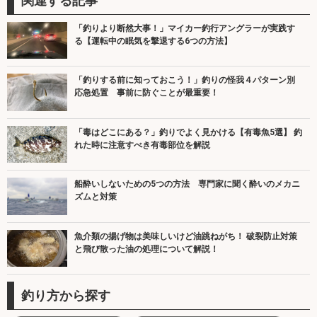
関連する記事
「釣りより断然大事！」マイカー釣行アングラーが実践す
る【運転中の眠気を撃退する6つの方法】
「釣りする前に知っておこう！」釣りの怪我４パターン別
応急処置 事前に防ぐことが最重要！
「毒はどこにある？」釣りでよく見かける【有毒魚5選】 釣
れた時に注意すべき有毒部位を解説
船酔いしないための5つの方法 専門家に聞く酔いのメカニ
ズムと対策
魚介類の揚げ物は美味しいけど油跳ねがち！ 破裂防止対策
と飛び散った油の処理について解説！
釣り方から探す