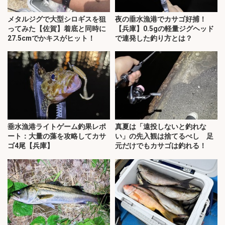
メタルジグで大型シロギスを狙
夜の垂水漁港でカサゴ好捕！
ってみた【佐賀】着底と同時に
【兵庫】0.5gの軽量ジグヘッド
27.5cmでかキスがヒット！
で連発した釣り方とは？
垂水漁港ライトゲーム釣果レポ
真夏は「遠投しないと釣れな
ート：大量の藻を攻略してカサ
い」の先入観は捨てるべし 足
ゴ4尾【兵庫】
元だけでもカサゴは釣れる！