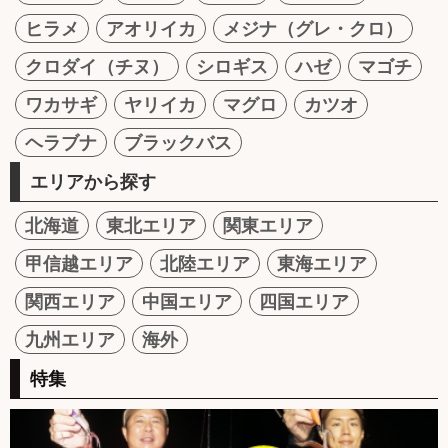
ヒラメ
アオリイカ
メジナ（グレ・クロ）
クロダイ（チヌ）
シロギス
ハゼ
マゴチ
ワカサギ
ヤリイカ
マグロ
カツオ
ヘラブナ
ブラックバス
エリアから探す
北海道
東北エリア
関東エリア
甲信越エリア
北陸エリア
東海エリア
関西エリア
中国エリア
四国エリア
九州エリア
海外
特集