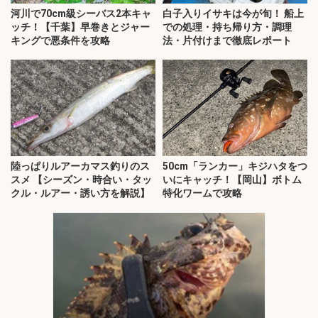
河川で70cm級シーバス2本キャ
白子入りイサキは今が旬！ 船上
ッチ！【千葉】早巻きとジャー
での処理・持ち帰り方・調理
キングで悪条件を攻略
法・片付けまで徹底レポート
陸っぱりルアーカマス釣りのス
50cm「ランカー」キジハタをつ
スメ 【シーズン・時合い・タッ
いにキャッチ！【岡山】ボトム
クル・ルアー・誘い方を解説】
特化ワームで攻略