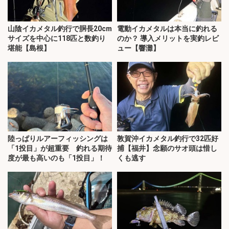
山陰イカメタル釣行で胴長20cm
電動イカメタルは本当に釣れる
サイズを中心に118匹と数釣り
のか？ 導入メリットを実釣レビ
堪能【島根】
ュー【響灘】
陸っぱりルアーフィッシングは
敦賀沖イカメタル釣行で32匹好
「1投目」が超重要 釣れる期待
捕【福井】念願のサオ頭は惜し
度が最も高いのも「1投目」！
くも逃す