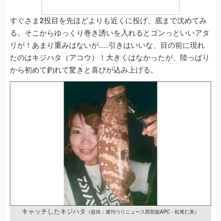
すぐさま2投目を先ほどよりも近くに投げ、底まで沈めてみ
る。そこからゆっくり巻き誘いを入れるとゴンっといいアタ
リが！あまり重みはないが……引きはいいな、目の前に現れ
たのはキジハタ（アコウ）！大きくはなかったが、陸っぱり
から初めて釣れて驚きと喜びが込み上げる。
キャッチしたキジハタ
（提供：週刊つりニュース西部版APC・松尾仁美）