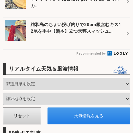
カ...
維和島のちょい投げ釣りで20cm級含むキス1
2尾を手中【熊本】立つ天秤スマッシュ...
Recommended by
リアルタイム天気＆風波情報