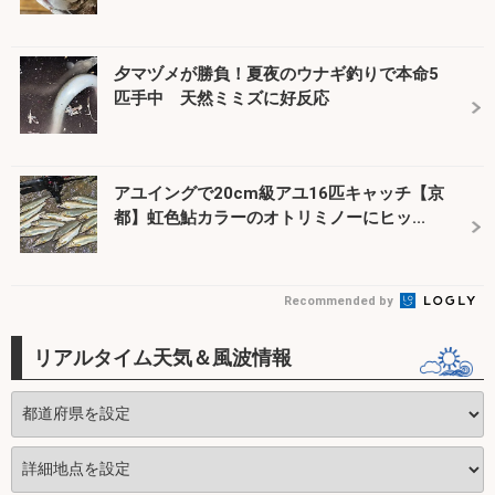
夕マヅメが勝負！夏夜のウナギ釣りで本命5
匹手中 天然ミミズに好反応
アユイングで20cm級アユ16匹キャッチ【京
都】虹色鮎カラーのオトリミノーにヒッ...
Recommended by
リアルタイム天気＆風波情報