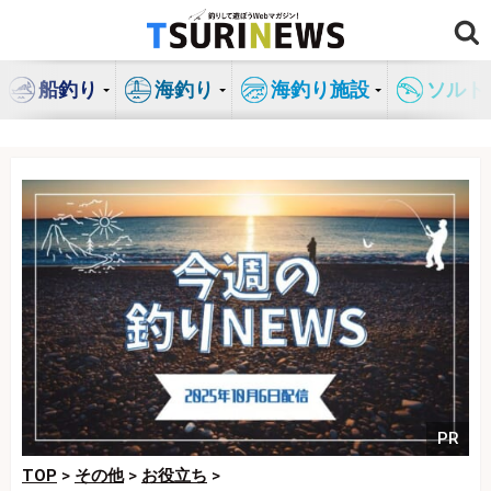
コ
ン
テ
船釣り
海釣り
海釣り施設
ソルト
ン
ツ
へ
ス
キ
ッ
プ
PR
TOP
>
その他
>
お役立ち
>