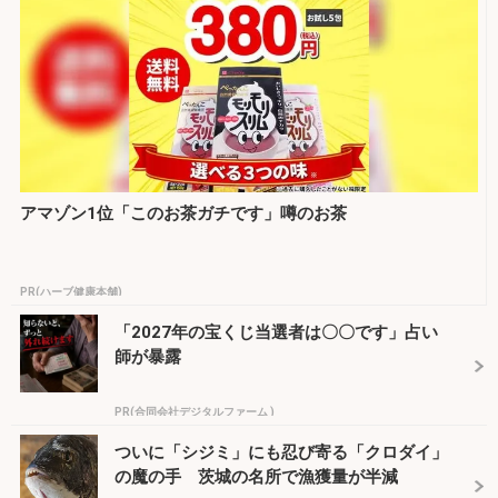
アマゾン1位「このお茶ガチです」噂のお茶
PR(ハーブ健康本舗)
「2027年の宝くじ当選者は〇〇です」占い
師が暴露
PR(合同会社デジタルファーム )
ついに「シジミ」にも忍び寄る「クロダイ」
の魔の手 茨城の名所で漁獲量が半減