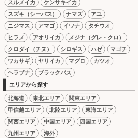
スルメイカ
ケンサキイカ
スズキ（シーバス）
ナマズ
アユ
ニジマス
アマゴ
イワナ
タチウオ
ヒラメ
アオリイカ
メジナ（グレ・クロ）
クロダイ（チヌ）
シロギス
ハゼ
マゴチ
ワカサギ
ヤリイカ
マグロ
カツオ
ヘラブナ
ブラックバス
エリアから探す
北海道
東北エリア
関東エリア
甲信越エリア
北陸エリア
東海エリア
関西エリア
中国エリア
四国エリア
九州エリア
海外