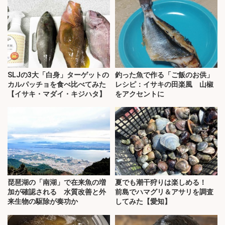
SLJの3大「白身」ターゲットの
釣った魚で作る「ご飯のお供」
カルパッチョを食べ比べてみた
レシピ：イサキの田楽風 山椒
【イサキ・マダイ・キジハタ】
をアクセントに
琵琶湖の「南湖」で在来魚の増
夏でも潮干狩りは楽しめる！
加が確認される 水質改善と外
前島でハマグリ＆アサリを調査
来生物の駆除が奏功か
してみた【愛知】