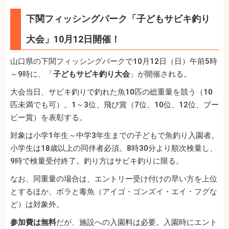
下関フィッシングパーク「子どもサビキ釣り
大会」10月12日開催！
山口県の下関フィッシングパークで10月12日（日）午前5時
～9時に、「
子どもサビキ釣り大会
」が開催される。
大会当日、サビキ釣りで釣れた魚10匹の総重量を競う（10
匹未満でも可）。1～3位、飛び賞（7位、10位、12位、ブー
ビー賞）を表彰する。
対象は小学1年生～中学3年生までの子どもで魚釣り入園者。
小学生は18歳以上の同伴者必須。8時30分より順次検量し、
9時で検量受付終了。釣り方はサビキ釣りに限る。
なお、同重量の場合は、エントリー受け付けの早い方を上位
とするほか、ボラと毒魚（アイゴ・ゴンズイ・エイ・フグな
ど）は対象外。
参加費は無料
だが、施設への入園料は必要。入園時にエント