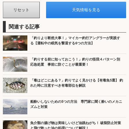
関連する記事
「釣りより断然大事！」マイカー釣行アングラーが実践す
る【運転中の眠気を撃退する6つの方法】
「釣りする前に知っておこう！」釣りの怪我４パターン別
応急処置 事前に防ぐことが最重要！
「毒はどこにある？」釣りでよく見かける【有毒魚5選】 釣
れた時に注意すべき有毒部位を解説
船酔いしないための5つの方法 専門家に聞く酔いのメカニ
ズムと対策
魚介類の揚げ物は美味しいけど油跳ねがち！ 破裂防止対策
と飛び散った油の処理について解説！