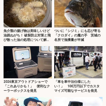
魚介類の揚げ物は美味しいけど
ついに「シジミ」にも忍び寄る
油跳ねがち！ 破裂防止対策と飛
「クロダイ」の魔の手 茨城の
び散った油の処理について解
名所で漁獲量が半減
説！
2026東京アウトドアショーで
「車を車中泊仕様にした
「これありかも！」 便利なク
い！」 100万円以下でカスタ
ーラーボックスを発見
マイズ可能なサービスを発見