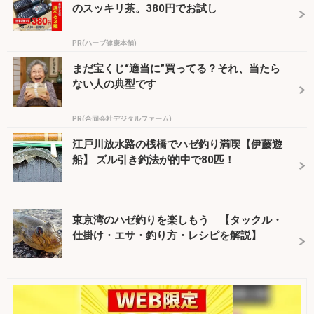
のスッキリ茶。380円でお試し
PR(ハーブ健康本舗)
まだ宝くじ“適当に”買ってる？それ、当たら
ない人の典型です
PR(合同会社デジタルファーム)
江戸川放水路の桟橋でハゼ釣り満喫【伊藤遊
船】 ズル引き釣法が的中で80匹！
東京湾のハゼ釣りを楽しもう 【タックル・
仕掛け・エサ・釣り方・レシピを解説】