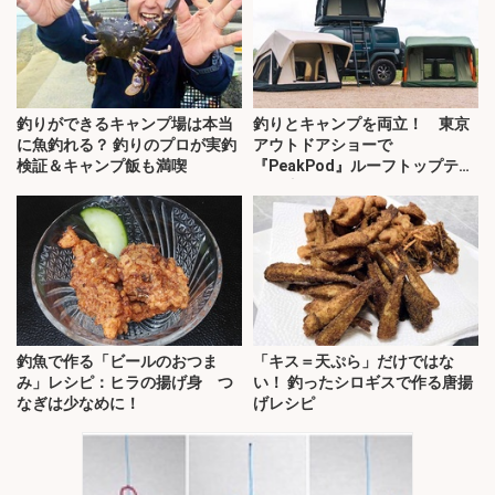
釣りができるキャンプ場は本当
釣りとキャンプを両立！ 東京
に魚釣れる？ 釣りのプロが実釣
アウトドアショーで
検証＆キャンプ飯も満喫
『PeakPod』ルーフトップテン
トに注目
釣魚で作る「ビールのおつま
「キス＝天ぷら」だけではな
み」レシピ：ヒラの揚げ身 つ
い！ 釣ったシロギスで作る唐揚
なぎは少なめに！
げレシピ