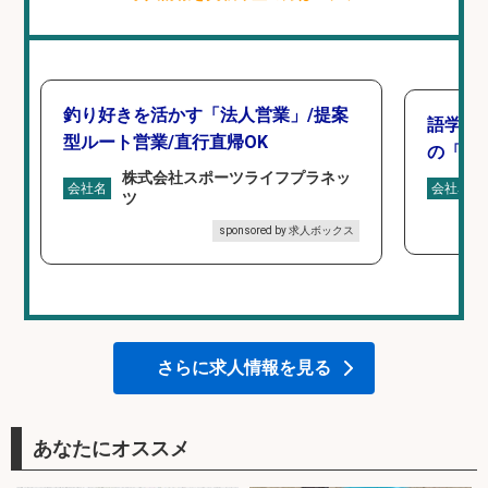
釣り好きを活かす「法人営業」/提案
語学力
型ルート営業/直行直帰OK
の「海外
株式会社スポーツライフプラネッ
会社名
会社名
ツ
sponsored by 求人ボックス
さらに求人情報を見る
あなたにオススメ