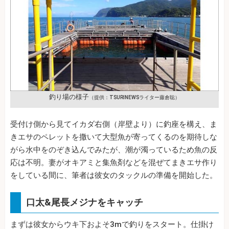
釣り場の様子
（提供：TSURINEWSライター藤倉聡）
受付け側から見てイカダ右側（岸壁より）に釣座を構え、ま
きエサのペレットを撒いて大型魚が寄ってくるのを期待しな
がら水中をのぞき込んでみたが、潮が濁っているため魚の反
応は不明。妻がオキアミと集魚剤などを混ぜてまきエサ作り
をしている間に、筆者は彼女のタックルの準備を開始した。
口太&尾長メジナをキャッチ
まずは彼女からウキ下およそ3mで釣りをスタート。仕掛け