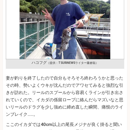
ハコフグ
（提供：TSURINEWSライター藤倉聡）
妻が釣りを終了したので自分もそろそろ終わろうかと思った
その時、勢いよくウキが沈んだのでアワセてみると強烈な引
きが訪れた。リールのスプールから容易くラインが引き出さ
れていくので、イカダの係留ロープに絡んだらマズいなと思
いリールのドラグを少し強めに締め直した瞬間、痛恨のライ
ンブレイク……。
ここのイカダでは40cm以上の尾長メジナが良く掛ると聞い