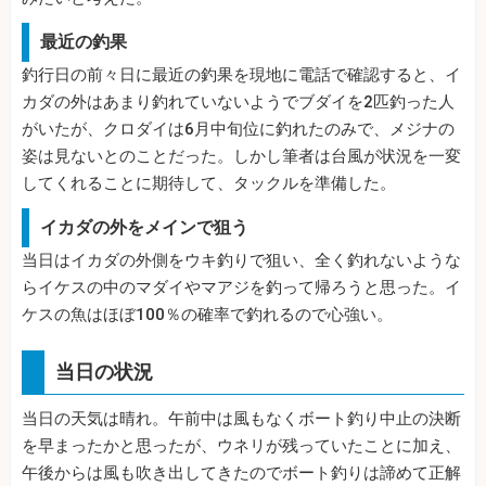
最近の釣果
釣行日の前々日に最近の釣果を現地に電話で確認すると、イ
カダの外はあまり釣れていないようでブダイを2匹釣った人
がいたが、クロダイは6月中旬位に釣れたのみで、メジナの
姿は見ないとのことだった。しかし筆者は台風が状況を一変
してくれることに期待して、タックルを準備した。
イカダの外をメインで狙う
当日はイカダの外側をウキ釣りで狙い、全く釣れないような
らイケスの中のマダイやマアジを釣って帰ろうと思った。イ
ケスの魚はほぼ100％の確率で釣れるので心強い。
当日の状況
当日の天気は晴れ。午前中は風もなくボート釣り中止の決断
を早まったかと思ったが、ウネリが残っていたことに加え、
午後からは風も吹き出してきたのでボート釣りは諦めて正解