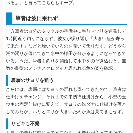
べるよ」と言ってこちらもキープ。
筆者は波に乗れず
一方筆者は自分のタックルの準備中に手前マツリを連発して
1時間近く釣りにならず、彼女が繰り返し「大きい魚が寄っ
て来た！」などと騒いでいるのを聞いて焦りだす。どうやら
潮の濁りが薄れてきて水中の様子が分かるようになってきて
いるようだ。筆者も釣りを開始して水中をのぞき込むと、無
数の良型のメジナとクロダイと思われる魚の姿を確認！
表層のサヨリを狙う
さらには、表層にはサヨリの群れも寄ってきたので、筆者は
仕掛けをチェンジ。それまでの半誘導仕掛けから、小型の玉
ウキの固定仕掛けに変えて、サヨリの浅ダナに仕掛けを落と
してみたが、ハリとエサが大きいためか魚は見向きもせず。
サビキも不発
サヨリの群れに交じってイワシらしき群れが入ってきたの