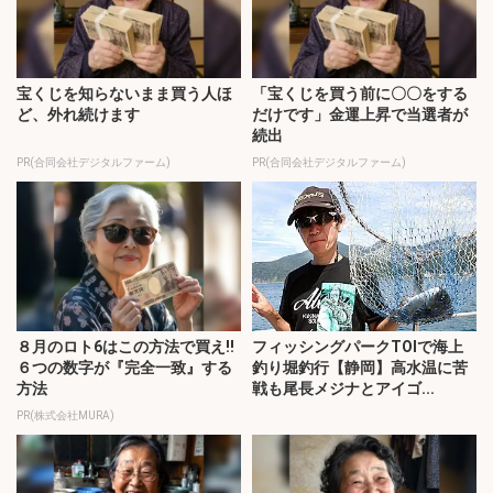
宝くじを知らないまま買う人ほ
「宝くじを買う前に〇〇をする
ど、外れ続けます
だけです」金運上昇で当選者が
続出
PR(合同会社デジタルファーム)
PR(合同会社デジタルファーム)
８月のロト6はこの方法で買え!!
フィッシングパークTOIで海上
６つの数字が『完全一致』する
釣り堀釣行【静岡】高水温に苦
方法
戦も尾長メジナとアイゴ...
PR(株式会社MURA)