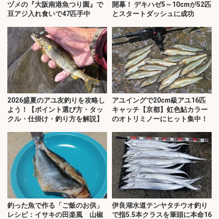
ヅメの『大阪南港魚つり園』で
開幕！ デキハゼ5～10cmが52匹
豆アジ入れ食いで47匹手中
とスタートダッシュに成功
2026盛夏のアユ友釣りを攻略し
アユイングで20cm級アユ16匹
よう！【ポイント選び方・タッ
キャッチ【京都】虹色鮎カラー
クル・仕掛け・釣り方を解説】
のオトリミノーにヒット集中！
釣った魚で作る「ご飯のお供」
伊良湖水道テンヤタチウオ釣り
レシピ：イサキの田楽風 山椒
で指5.5本クラスを筆頭に本命16