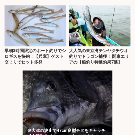
早朝3時間限定のボート釣りでシ
大人気の東京湾テンヤタチウオ
ロギスを快釣！【兵庫】ゲスト
釣りでドラゴン捕獲！ 関東エリ
交じりでヒット多発
アの【船釣り特選釣果7選】
泉大津の波止で47cm良型チヌをキャッチ