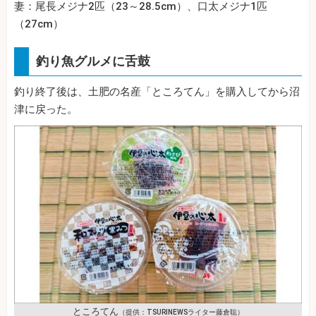
妻：尾長メジナ2匹（23～28.5cm）、口太メジナ1匹
（27cm）
釣り魚グルメに舌鼓
釣り終了後は、土肥の名産「ところてん」を購入してから沼
津に戻った。
ところてん
（提供：TSURINEWSライター藤倉聡）