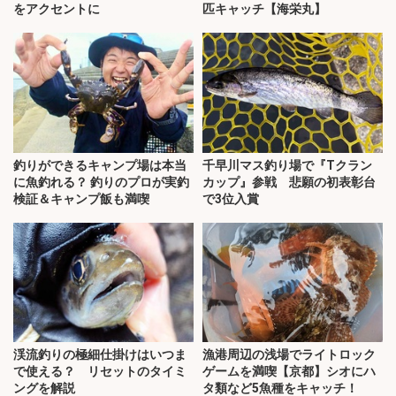
をアクセントに
匹キャッチ【海栄丸】
釣りができるキャンプ場は本当
千早川マス釣り場で『Tクラン
に魚釣れる？ 釣りのプロが実釣
カップ』参戦 悲願の初表彰台
検証＆キャンプ飯も満喫
で3位入賞
渓流釣りの極細仕掛けはいつま
漁港周辺の浅場でライトロック
で使える？ リセットのタイミ
ゲームを満喫【京都】シオにハ
ングを解説
タ類など5魚種をキャッチ！