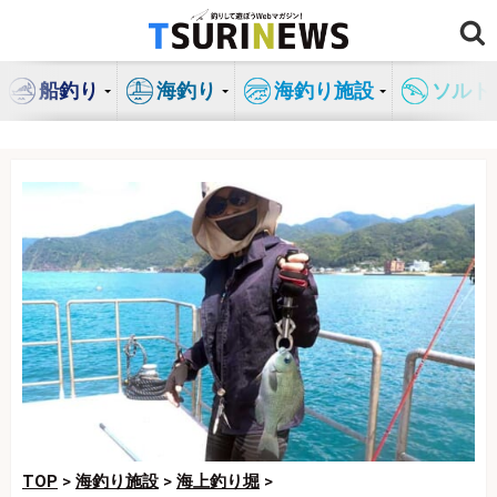
コ
ン
テ
船釣り
海釣り
海釣り施設
ソルト
ン
ツ
へ
ス
キ
ッ
プ
TOP
>
海釣り施設
>
海上釣り堀
>