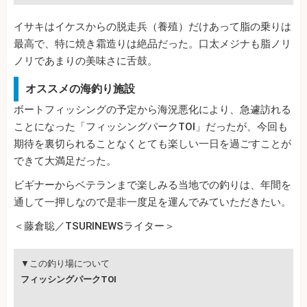
イサキはイケスからの脱走兵（養殖）だけあって脂の乗りは
最高で、特に焼き霜造りは絶品だった。口太メジナも脂ノリ
ノリであまりの美味さに舌鼓。
オススメの海釣り施設
ボートフィッシングの予定から海況悪化により、急遽訪れる
ことになった「フィッシングパークTOI」だったが、今回も
期待を裏切られることなくとても楽しい一日を過ごすことが
できて大満足だった。
ビギナーからベテランまで楽しみる当地での釣りは、年間を
通して一押しなので是非一度足を運んでみていただきたい。
＜藤倉聡／TSURINEWSライター＞
▼この釣り場について
フィッシングパークTOI