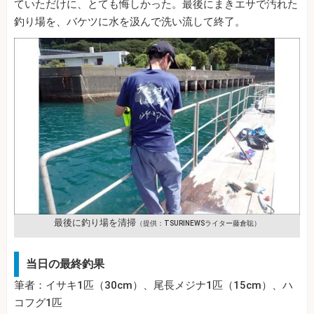
ていただけに、とても悔しかった。最後にまきエサで汚れた
釣り場を、バケツに水を汲んで洗い流して終了。
最後に釣り場を清掃
（提供：TSURINEWSライター藤倉聡）
当日の最終釣果
筆者：イサキ1匹（30cm）、尾長メジナ1匹（15cm）、ハ
コフグ1匹