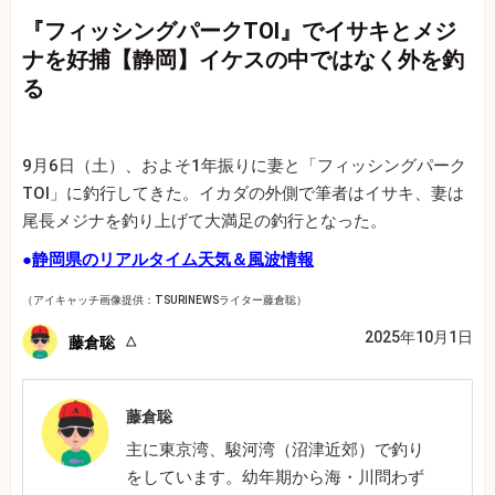
『フィッシングパークTOI』でイサキとメジ
ナを好捕【静岡】イケスの中ではなく外を釣
る
9月6日（土）、およそ1年振りに妻と「フィッシングパーク
TOI」に釣行してきた。イカダの外側で筆者はイサキ、妻は
尾長メジナを釣り上げて大満足の釣行となった。
●
静岡県のリアルタイム天気＆風波情報
（アイキャッチ画像提供：TSURINEWSライター藤倉聡）
2025年10月1日
藤倉聡
藤倉聡
主に東京湾、駿河湾（沼津近郊）で釣り
をしています。幼年期から海・川問わず