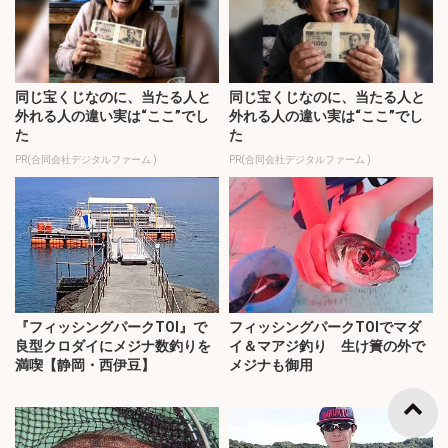
同じ宝くじなのに、当たる人と
同じ宝くじなのに、当たる人と
外れる人の違い実は“ここ”でし
外れる人の違い実は“ここ”でし
た
た
PR(合同会社デジタルファーム )
PR(合同会社デジタルファーム )
『フィッシングパークTOI』で
フィッシングパークTOIでマダ
良型クロダイにメジナ数釣りを
イ＆マアジ釣り 生け簀の外で
満喫【静岡・西伊豆】
メジナも御用