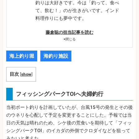
釣りは大好きです。今は「釣って、食べ
て、飲む！」のが生きがいです。インド
料理作りにも夢中です。
藤倉聡の担当記事を読む
×
閉じる
海上釣り堀
海釣り施設
目次
[
show
]
フィッシングパークTOIへ夫婦釣行
当初ボート釣りを計画していたが、台風15号の発生とその後
のウネリを心配して予定を変更することにした。予報では当
日の天気は晴れのため、シケ後の荒食いを期待して「フィッ
シングパークTOI」のイカダの外側でクロダイなどを狙って
みたいと考えた。