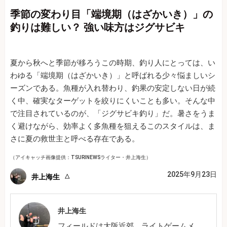
季節の変わり目「端境期（はざかいき）」の
釣りは難しい？ 強い味方はジグサビキ
夏から秋へと季節が移ろうこの時期、釣り人にとっては、い
わゆる「端境期（はざかいき）」と呼ばれる少々悩ましいシ
ーズンである。魚種が入れ替わり、釣果の安定しない日が続
く中、確実なターゲットを絞りにくいことも多い。そんな中
で注目されているのが、「ジグサビキ釣り」だ。暑さをうま
く避けながら、効率よく多魚種を狙えるこのスタイルは、ま
さに夏の救世主と呼べる存在である。
（アイキャッチ画像提供：TSURINEWSライター・井上海生）
2025年9月23日
井上海生
井上海生
フィールドは大阪近郊。ライトゲームメ