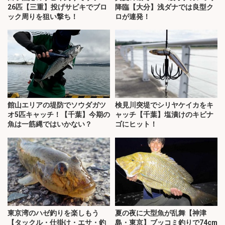
26匹【三重】投げサビキでブロ
降臨【大分】浅ダナでは良型ク
ック周りを狙い撃ち！
ロが連発！
館山エリアの堤防でソウダガツ
検見川突堤でシリヤケイカをキ
オ5匹キャッチ！【千葉】今期の
ャッチ【千葉】塩漬けのキビナ
魚は一筋縄ではいかない？
ゴにヒット！
東京湾のハゼ釣りを楽しもう
夏の夜に大型魚が乱舞【神津
【タックル・仕掛け・エサ・釣
島・東京】ブッコミ釣りで74cm