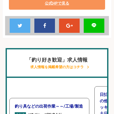
公式HPで見る
「釣り好き歓迎」求人情報
求人情報を掲載希望の方はコチラ
日払い
の他/
釣り具などの出荷作業～～/工場/製造
ッキン
土日休み