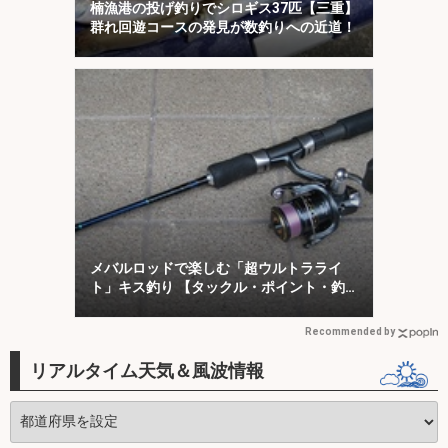
楠漁港の投げ釣りでシロギス37匹【三重】
群れ回遊コースの発見が数釣りへの近道！
メバルロッドで楽しむ「超ウルトラライ
ト」キス釣り 【タックル・ポイント・釣
り方を解説】
Recommended by
リアルタイム天気＆風波情報