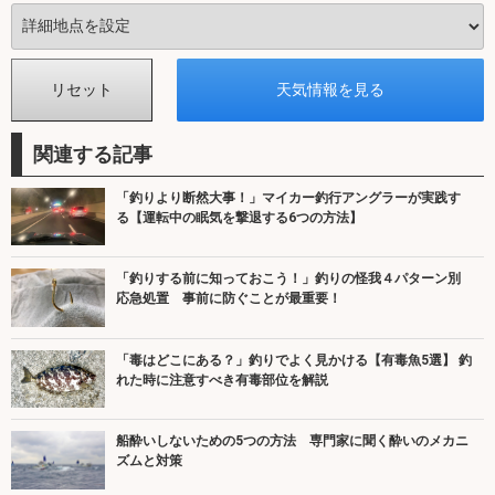
関連する記事
「釣りより断然大事！」マイカー釣行アングラーが実践す
る【運転中の眠気を撃退する6つの方法】
「釣りする前に知っておこう！」釣りの怪我４パターン別
応急処置 事前に防ぐことが最重要！
「毒はどこにある？」釣りでよく見かける【有毒魚5選】 釣
れた時に注意すべき有毒部位を解説
船酔いしないための5つの方法 専門家に聞く酔いのメカニ
ズムと対策