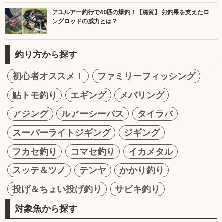
アユルアー釣行で40匹の爆釣！【滋賀】 好釣果を支えたロ
ングロッドの威力とは？
釣り方から探す
初心者オススメ！
ファミリーフィッシング
鮎トモ釣り
エギング
メバリング
アジング
ルアーシーバス
タイラバ
スーパーライトジギング
ジギング
フカセ釣り
コマセ釣り
イカメタル
スッテ＆ツノ
テンヤ
かかり釣り
投げ＆ちょい投げ釣り
サビキ釣り
対象魚から探す