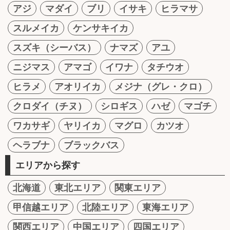
アジ
マダイ
ブリ
イサキ
ヒラマサ
スルメイカ
ケンサキイカ
スズキ（シーバス）
ナマズ
アユ
ニジマス
アマゴ
イワナ
タチウオ
ヒラメ
アオリイカ
メジナ（グレ・クロ）
クロダイ（チヌ）
シロギス
ハゼ
マゴチ
ワカサギ
ヤリイカ
マグロ
カツオ
ヘラブナ
ブラックバス
エリアから探す
北海道
東北エリア
関東エリア
甲信越エリア
北陸エリア
東海エリア
関西エリア
中国エリア
四国エリア