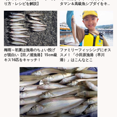
り方・レシピを解説】
タマン＆高級魚シブダイをキャ
ッチ！
梅雨～初夏は漁港のちょい投げ
ファミリーフィッシングにオス
が面白い【田ノ浦漁港】15cm級
スメ！ 「小田原漁港（早川
キス16匹をキャッチ！
港）」はこんなとこ