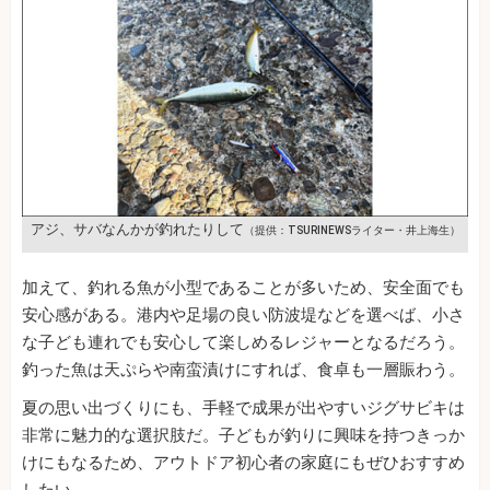
アジ、サバなんかが釣れたりして
（提供：TSURINEWSライター・井上海生）
加えて、釣れる魚が小型であることが多いため、安全面でも
安心感がある。港内や足場の良い防波堤などを選べば、小さ
な子ども連れでも安心して楽しめるレジャーとなるだろう。
釣った魚は天ぷらや南蛮漬けにすれば、食卓も一層賑わう。
夏の思い出づくりにも、手軽で成果が出やすいジグサビキは
非常に魅力的な選択肢だ。子どもが釣りに興味を持つきっか
けにもなるため、アウトドア初心者の家庭にもぜひおすすめ
したい。