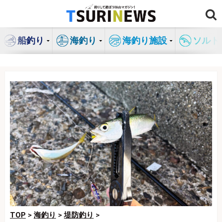
コ
ン
テ
船釣り
海釣り
海釣り施設
ソルト
ン
ツ
へ
ス
キ
ッ
プ
TOP
>
海釣り
>
堤防釣り
>