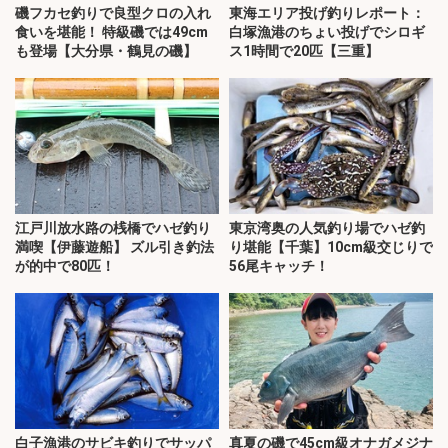
磯フカセ釣りで良型クロの入れ
東海エリア投げ釣りレポート：
食いを堪能！ 特級磯では49cm
白塚漁港のちょい投げでシロギ
も登場【大分県・鶴見の磯】
ス1時間で20匹【三重】
江戸川放水路の桟橋でハゼ釣り
東京湾奥の人気釣り場でハゼ釣
満喫【伊藤遊船】 ズル引き釣法
り堪能【千葉】10cm級交じりで
が的中で80匹！
56尾キャッチ！
白子漁港のサビキ釣りでサッパ
真夏の磯で45cm級オナガメジナ