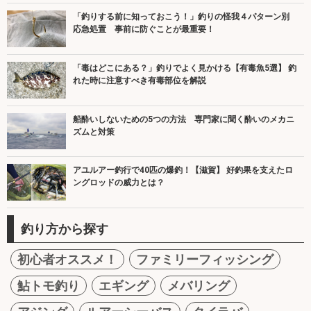
「釣りする前に知っておこう！」釣りの怪我４パターン別
応急処置 事前に防ぐことが最重要！
「毒はどこにある？」釣りでよく見かける【有毒魚5選】 釣
れた時に注意すべき有毒部位を解説
船酔いしないための5つの方法 専門家に聞く酔いのメカニ
ズムと対策
アユルアー釣行で40匹の爆釣！【滋賀】 好釣果を支えたロ
ングロッドの威力とは？
釣り方から探す
初心者オススメ！
ファミリーフィッシング
鮎トモ釣り
エギング
メバリング