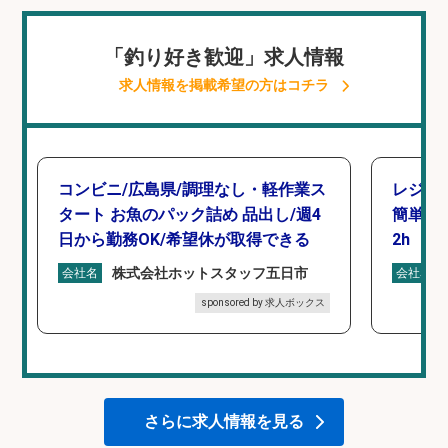
「釣り好き歓迎」求人情報
求人情報を掲載希望の方はコチラ
コンビニ/広島県/調理なし・軽作業ス
レジカ
タート お魚のパック詰め 品出し/週4
簡単レ
日から勤務OK/希望休が取得できる
2h
株式会社ホットスタッフ五日市
会社名
会社名
sponsored by 求人ボックス
さらに求人情報を見る