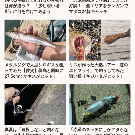
釣れる常夜灯と釣れない常夜灯
『大阪南港魚つり園』でタコが
は何が違う？ 「少し暗い場
好調！ 全エリアをランガンで
所」に目を向けてみよう
マダコ24杯キャッチ
メタルジグで大型シロギスを狙
リスが作った天然ルアー「森の
ってみた【佐賀】着底と同時に
エビフライ」で釣りしてみた
27.5cmでかキスがヒット！
狙い通りキジハタがヒット！
真夏は「遠投しないと釣れな
「赤緑のスッテにしかアタらな