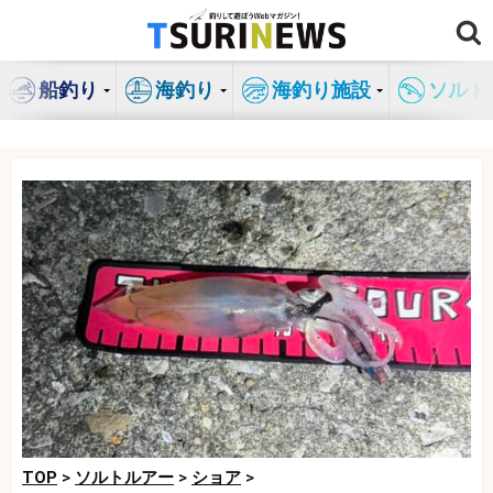
コ
ン
テ
船釣り
海釣り
海釣り施設
ソルト
ン
ツ
へ
ス
キ
ッ
プ
TOP
>
ソルトルアー
>
ショア
>