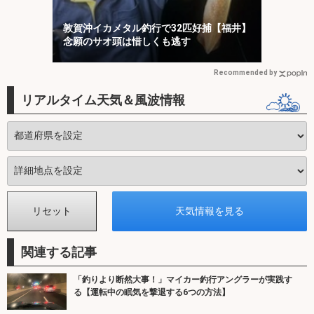
敦賀沖イカメタル釣行で32匹好捕【福井】
念願のサオ頭は惜しくも逃す
Recommended by
リアルタイム天気＆風波情報
関連する記事
「釣りより断然大事！」マイカー釣行アングラーが実践す
る【運転中の眠気を撃退する6つの方法】