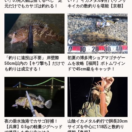
い」の先入観は捨てるべし 足
い？」 イカメタル釣行でケンサ
元だけでもカサゴは釣れる！
キイカの数釣りを堪能【京都】
「釣りに遠投は不要」 岸壁際
初夏の博多湾ショアマゴチゲー
50cm以内の【キワ撃ち】だけで
ムを攻略【福岡】ボトムワイン
も釣りは成立する！
ドで45cm級をキャッチ！
夜の垂水漁港でカサゴ好捕！
山陰イカメタル釣行で胴長20cm
【兵庫】0.5gの軽量ジグヘッド
サイズを中心に118匹と数釣り