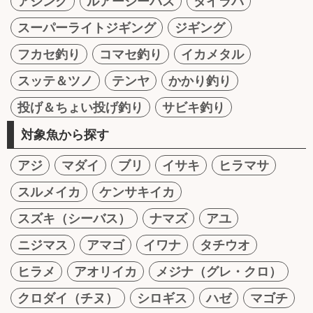
アジング
ルアーシーバス
タイラバ
スーパーライトジギング
ジギング
フカセ釣り
コマセ釣り
イカメタル
スッテ＆ツノ
テンヤ
かかり釣り
投げ＆ちょい投げ釣り
サビキ釣り
対象魚から探す
アジ
マダイ
ブリ
イサキ
ヒラマサ
スルメイカ
ケンサキイカ
スズキ（シーバス）
ナマズ
アユ
ニジマス
アマゴ
イワナ
タチウオ
ヒラメ
アオリイカ
メジナ（グレ・クロ）
クロダイ（チヌ）
シロギス
ハゼ
マゴチ