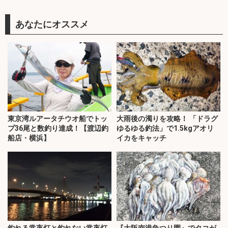
あなたにオススメ
東京湾ルアータチウオ船でトッ
大雨後の濁りを攻略！ 「ドラグ
プ36尾と数釣り達成！【渡辺釣
ゆるゆる釣法」で1.5kgアオリ
船店・横浜】
イカをキャッチ