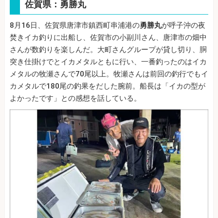
佐賀県：勇勝丸
8月16日、佐賀県唐津市鎮西町串浦港の
勇勝丸
が呼子沖の夜
焚きイカ釣りに出船し、佐賀市の小副川さん、唐津市の畑中
さんが数釣りを楽しんだ。大町さんグループが貸し切り、胴
突き仕掛けでとイカメタルともに行い、一番釣ったのはイカ
メタルの牧瀬さんで70尾以上。牧瀬さんは前回の釣行でもイ
カメタルで180尾の釣果をだした腕前。船長は「イカの型が
よかったです」との感想を話している。