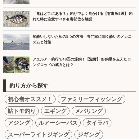
「毒はどこにある？」釣りでよく見かける【有毒魚5選】 釣
れた時に注意すべき有毒部位を解説
船酔いしないための5つの方法 専門家に聞く酔いのメカニ
ズムと対策
アユルアー釣行で40匹の爆釣！【滋賀】 好釣果を支えたロ
ングロッドの威力とは？
釣り方から探す
初心者オススメ！
ファミリーフィッシング
鮎トモ釣り
エギング
メバリング
アジング
ルアーシーバス
タイラバ
スーパーライトジギング
ジギング