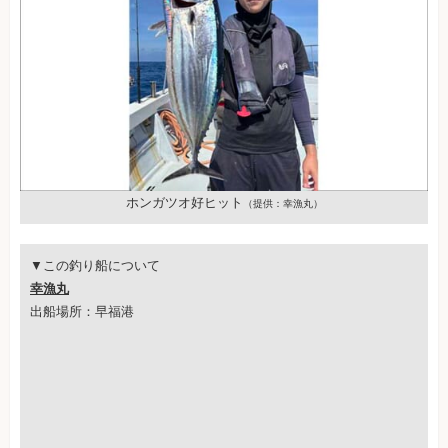
ホンガツオ好ヒット
（提供：幸漁丸）
▼この釣り船について
幸漁丸
出船場所：早福港