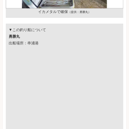
イカメタルで確保
（提供：勇勝丸）
▼この釣り船について
勇勝丸
出船場所：串浦港