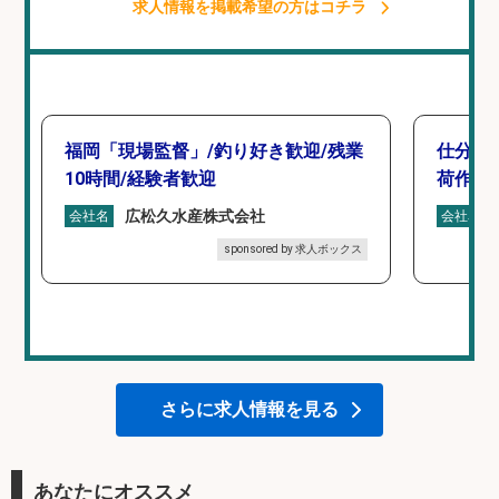
求人情報を掲載希望の方はコチラ
福岡「現場監督」/釣り好き歓迎/残業
仕分け
10時間/経験者歓迎
荷作業
広松久水産株式会社
会社名
会社名
sponsored by 求人ボックス
さらに求人情報を見る
あなたにオススメ