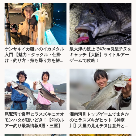
ケンサキイカ狙いのイカメタル
泉大津の波止で47cm良型チヌを
入門 【魅力・タックル・仕掛
キャッチ【大阪】ライトルアー
け・釣り方・持ち帰り方を解
ゲームで攻略！
説】
尾鷲湾で良型ヒラスズキにオオ
湘南河川トップゲームでまさか
モンハタが狙いどき！【沖のル
のヒラスズキがヒット【神奈
アー釣り最新情報8選・三重】
川】大量の見えチヌは意外と難
敵？