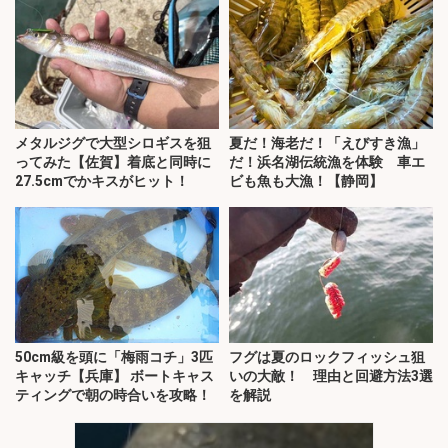
メタルジグで大型シロギスを狙
夏だ！海老だ！「えびすき漁」
ってみた【佐賀】着底と同時に
だ！浜名湖伝統漁を体験 車エ
27.5cmでかキスがヒット！
ビも魚も大漁！【静岡】
50cm級を頭に「梅雨コチ」3匹
フグは夏のロックフィッシュ狙
キャッチ【兵庫】 ボートキャス
いの大敵！ 理由と回避方法3選
ティングで朝の時合いを攻略！
を解説