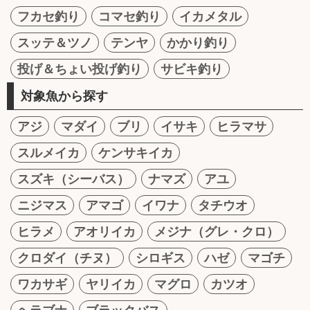
フカセ釣り
コマセ釣り
イカメタル
スッテ＆ツノ
テンヤ
かかり釣り
投げ＆ちょい投げ釣り
サビキ釣り
対象魚から探す
アジ
マダイ
ブリ
イサキ
ヒラマサ
スルメイカ
ケンサキイカ
スズキ（シーバス）
ナマズ
アユ
ニジマス
アマゴ
イワナ
タチウオ
ヒラメ
アオリイカ
メジナ（グレ・クロ）
クロダイ（チヌ）
シロギス
ハゼ
マゴチ
ワカサギ
ヤリイカ
マグロ
カツオ