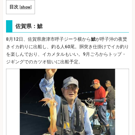
目次
[
show
]
佐賀県：鯱
8月12日、佐賀県唐津市呼子ジーラ横から
鯱
が呼子沖の夜焚
きイカ釣りに出船し、釣る人60尾。胴突き仕掛けでイカ釣り
を楽しんでおり、イカメタルもいい。9月ごろからトップ・
ジギングでのカツオ狙いに出船予定。