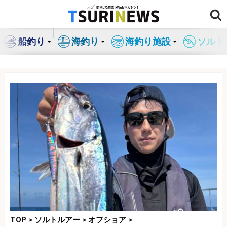
コ
ン
テ
船釣り
海釣り
海釣り施設
ソルト
ン
ツ
へ
ス
キ
ッ
プ
TOP
>
ソルトルアー
>
オフショア
>