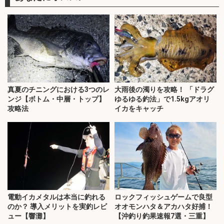
真夏のチニングにおける3つのレ
大雨後の濁りを攻略！ 「ドラグ
ンジ【ボトム・中層・トップ】
ゆるゆる釣法」で1.5kgアオリ
攻略法
イカをキャッチ
電動イカメタルは本当に釣れる
ロックフィッシュゲームで良型
のか？ 導入メリットを実釣レビ
オオモンハタ＆アカハタ好捕！
ュー【響灘】
【沖釣り釣果速報7選・三重】