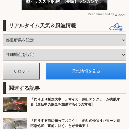
型ヒラスズキを連打【長崎】ランガンでサ
ラシを攻略！
Recommended by
リアルタイム天気＆風波情報
関連する記事
「釣りより断然大事！」マイカー釣行アングラーが実践す
る【運転中の眠気を撃退する6つの方法】
「釣りする前に知っておこう！」釣りの怪我４パターン別
応急処置 事前に防ぐことが最重要！