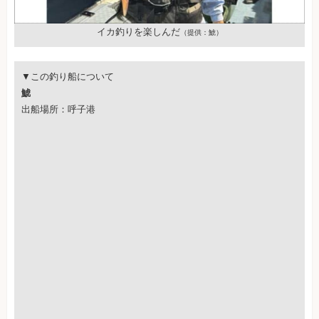
イカ釣りを楽しんだ
（提供：鯱）
▼この釣り船について
鯱
出船場所：呼子港