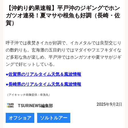
【沖釣り釣果速報】平戸沖のジギングでホン
ガツオ連発！夏マサや根魚も好調（長崎・佐
賀）
呼子沖では夜焚きイカが好調で、イカメタルでは良型交じり
の数釣りも。玄海灘の五目釣りではマダイやフエフキダイな
ど多彩な魚が楽しめ、平戸沖ではホンガツオや夏マサがジギ
ングで好ヒットしている。
●
佐賀県のリアルタイム天気＆風波情報
●
長崎県のリアルタイム天気＆風波情報
（アイキャッチ画像提供：幸漁丸）
2025年9月2日
TSURINEWS編集部
オフショア
ソルトルアー