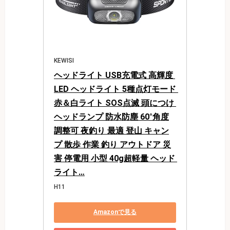
KEWISI
ヘッドライト USB充電式 高輝度 
LED ヘッドライト 5種点灯モード 
赤＆白ライト SOS点滅 頭につけ 
ヘッドランプ 防水防塵 60°角度
調整可 夜釣り 最適 登山 キャン
プ 散歩 作業 釣り アウトドア 災
害 停電用 小型 40g超軽量 ヘッド 
ライト…
H11
Amazonで見る