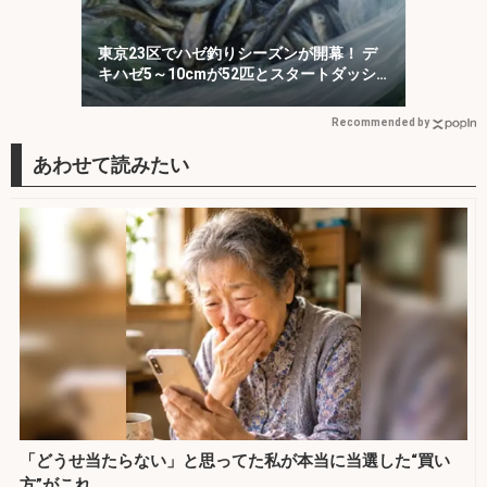
東京23区でハゼ釣りシーズンが開幕！ デ
キハゼ5～10cmが52匹とスタートダッシ
ュに成功
Recommended by
「どうせ当たらない」と思ってた私が本当に当選した“買い
方”がこれ