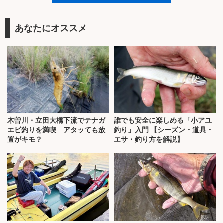
あなたにオススメ
木曽川・立田大橋下流でテナガ
誰でも安全に楽しめる「小アユ
エビ釣りを満喫 アタッても放
釣り」入門 【シーズン・道具・
置がキモ？
エサ・釣り方を解説】