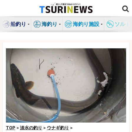
コ
ン
テ
船釣り
海釣り
海釣り施設
ソルト
ン
ツ
へ
ス
キ
ッ
プ
TOP
>
淡水の釣り
>
ウナギ釣り
>