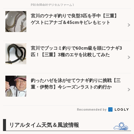
PR(合同会社デジタルファーム )
宮川のウナギ釣りで良型3匹を手中【三重】
ゲストにアナゴ＆45cmキビレもヒット
宮川でブッコミ釣りで60cm級を頭にウナギ3
匹！【三重】3種のエサを比較してみた
釣ったハゼを泳がせてウナギ釣りに挑戦【三
重・伊勢市】今シーズンラストの釣行か
Recommended by
リアルタイム天気＆風波情報