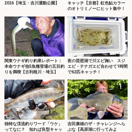
2026【埼玉・吉川運動公園】
キャッチ【京都】虹色鮎カラー
のオトリミノーにヒット集中！
関東ウナギ釣り釣果レポート：
夜の琵琶湖で川エビ掬い スジ
本命ウナギ他5魚種登場の五目釣
エビ・テナガエビ合わせて1時間
りを満喫【古利根川・埼玉】
で62匹キャッチ！
独特な渓流釣りワード「ウケ」
吉田康雄のザ・チャレンジへら
ってなに？ 知れば良型キャッ
ぶな【高原湖に行ってみよ