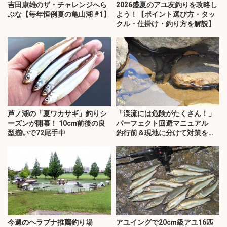
吉田康雄のザ・チャレンジへら
2026盛夏のアユ友釣りを攻略し
ぶな【毎年恒例夏の亀山湖 #1】
よう！【ポイント選び方・タッ
クル・仕掛け・釣り方を解説】
芦ノ湖の「夏ワカサギ」釣りシ
「渓流には危険がたくさん！」
ーズンが開幕！ 10cm前後の良
パーフェクト回避マニュアル
型揃いで72尾手中
釣行前＆現地に分けて対策を解
説
今週のヘラブナ推薦釣り場
アユイングで20cm級アユ16匹