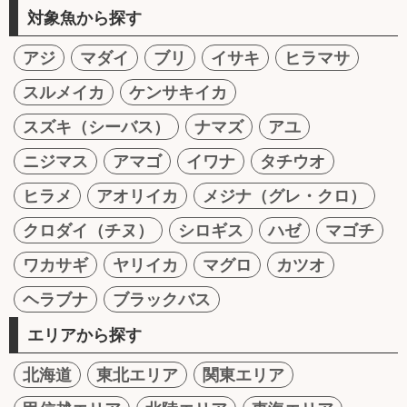
対象魚から探す
アジ
マダイ
ブリ
イサキ
ヒラマサ
スルメイカ
ケンサキイカ
スズキ（シーバス）
ナマズ
アユ
ニジマス
アマゴ
イワナ
タチウオ
ヒラメ
アオリイカ
メジナ（グレ・クロ）
クロダイ（チヌ）
シロギス
ハゼ
マゴチ
ワカサギ
ヤリイカ
マグロ
カツオ
ヘラブナ
ブラックバス
エリアから探す
北海道
東北エリア
関東エリア