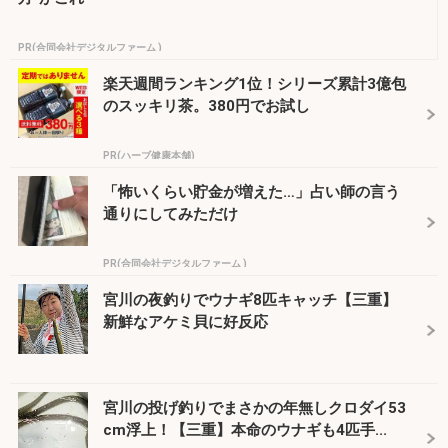
PR(合同会社デジタルファーム )
楽天週間ランキング1位！シリーズ累計3億包
のスッキリ茶。380円でお試し
PR(ハーブ健康本舗)
「怖いくらい貯金が増えた…」占い師の言う
通りにしてみただけ
PR(合同会社デジタルファーム )
宮川の夜釣りでウナギ8匹キャッチ【三重】
新鮮なアケミ貝に好反応
宮川の投げ釣りでまさかの年無しクロダイ53
cm浮上！【三重】本命のウナギも4匹手...