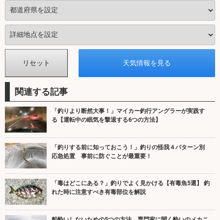
関連する記事
「釣りより断然大事！」マイカー釣行アングラーが実践す
る【運転中の眠気を撃退する6つの方法】
「釣りする前に知っておこう！」釣りの怪我４パターン別
応急処置 事前に防ぐことが最重要！
「毒はどこにある？」釣りでよく見かける【有毒魚5選】 釣
れた時に注意すべき有毒部位を解説
船酔いしないための5つの方法 専門家に聞く酔いのメカニ