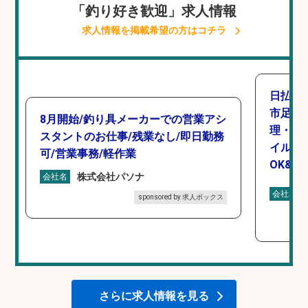
「釣り好き歓迎」求人情報
求人情報を掲載希望の方はコチラ
日払い
市足高
8月開始/釣り具メーカーでの営業アシ
理・見
スタントのお仕事/残業なし/即日勤務
イル自
可/営業事務/軽作業
OK&土
株式会社パソナ
会社名
会社名
sponsored by 求人ボックス
さらに求人情報を見る