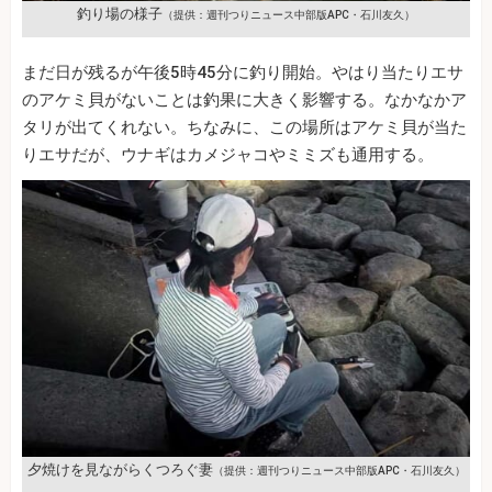
釣り場の様子
（提供：週刊つりニュース中部版APC・石川友久）
まだ日が残るが午後5時45分に釣り開始。やはり当たりエサ
のアケミ貝がないことは釣果に大きく影響する。なかなかア
タリが出てくれない。ちなみに、この場所はアケミ貝が当た
りエサだが、ウナギはカメジャコやミミズも通用する。
夕焼けを見ながらくつろぐ妻
（提供：週刊つりニュース中部版APC・石川友久）