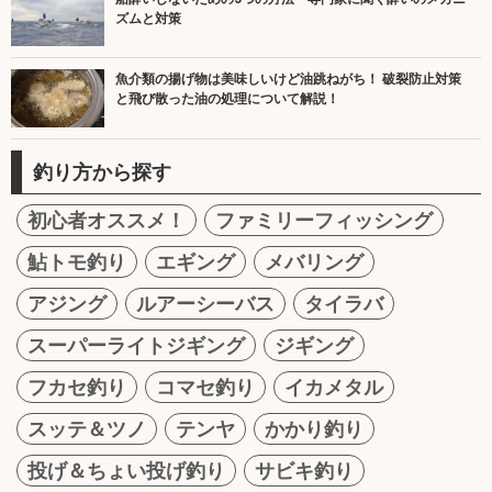
ズムと対策
魚介類の揚げ物は美味しいけど油跳ねがち！ 破裂防止対策
と飛び散った油の処理について解説！
釣り方から探す
初心者オススメ！
ファミリーフィッシング
鮎トモ釣り
エギング
メバリング
アジング
ルアーシーバス
タイラバ
スーパーライトジギング
ジギング
フカセ釣り
コマセ釣り
イカメタル
スッテ＆ツノ
テンヤ
かかり釣り
投げ＆ちょい投げ釣り
サビキ釣り