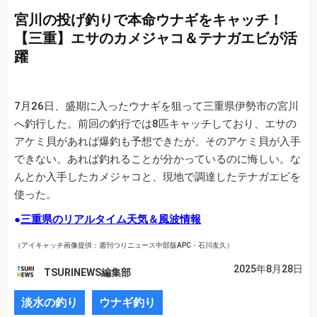
宮川の投げ釣りで本命ウナギをキャッチ！
【三重】エサのカメジャコ＆テナガエビが活
躍
7月26日、盛期に入ったウナギを狙って三重県伊勢市の宮川
へ釣行した。前回の釣行では8匹キャッチしており、エサの
アケミ貝があれば爆釣も予想できたが、そのアケミ貝が入手
できない。あれば釣れることが分かっているのに悔しい。な
んとか入手したカメジャコと、現地で調達したテナガエビを
使った。
●
三重県のリアルタイム天気＆風波情報
（アイキャッチ画像提供：週刊つりニュース中部版APC・石川友久）
2025年8月28日
TSURINEWS編集部
淡水の釣り
ウナギ釣り