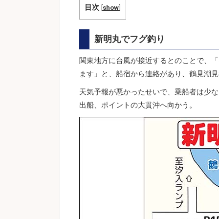
目次
[
show
]
新明丸でフグ釣り
関東地方に台風が接近するとのことで、「
ます」と、船宿から連絡があり、鶴見潮見
天気予報が悪かったせいで、乗船者は少な
出船、ポイントの大貫沖へ向かう。