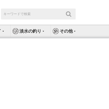
検
検
索:
索
イ
淡水の釣り
その他