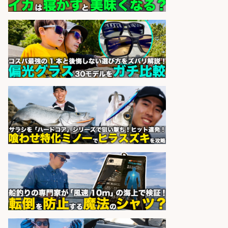
株式会社REnista
会社名
sponsored by 求人ボックス
配達/ドライバー/ドライバー補助 魚
の梱包 年齢経験不問/完全週休2日で
最低月収33万円保証
株式会社ワイズ
会社名
sponsored by 求人ボックス
EC事業責任者候補/飲食業界向け
SaaS企業「魚ぽち」/東証グロース
市場上場
株式会社フーディソン
会社名
sponsored by 求人ボックス