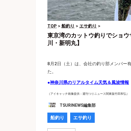
TOP
>
船釣り
>
エサ釣り
>
東京湾のカットウ釣りでショウ
川・新明丸】
8月2日（土）は、会社の釣り部メンバー
た。
●
神奈川県のリアルタイム天気＆風波情報
（アイキャッチ画像提供：週刊つりニュース関東版竹田和弘）
TSURINEWS編集部
船釣り
エサ釣り