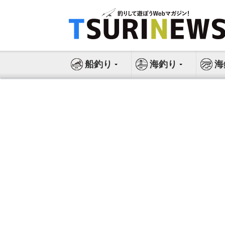
コ
ン
テ
ン
ツ
船釣り
海釣り
海
へ
ス
キ
ッ
プ