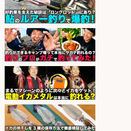
sponsored by 求人ボックス
営業事務/釣り具メーカーでの営業
アシスタントのお仕事/残業なし/即
日勤務可/営業事務/軽作業
株式会社パソナ
会社名
sponsored by 求人ボックス
未経験歓迎/釣り具や自動車部品の
NC旋盤オペレーター/残業少なめ/年
休120日以上
株式会社共進精工
会社名
sponsored by 求人ボックス
釣り具のかんたん軽作業/高収入/交
通費支給/制服貸与/正社員登用あり