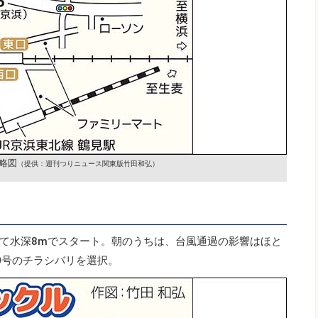
略図
（提供：週刊つりニュース関東版竹田和弘）
て水深8mでスタート。朝のうちは、台風通過の影響はほと
0号のチラシバリを選択。