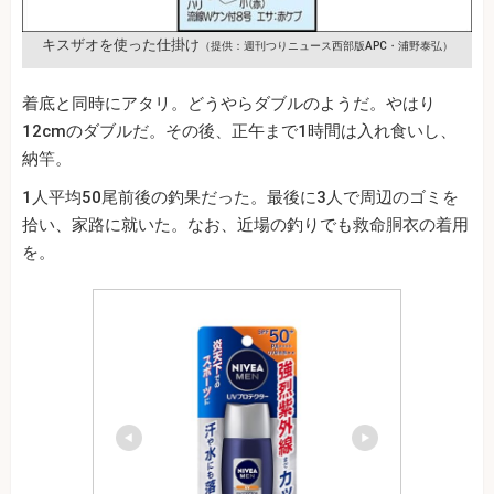
キスザオを使った仕掛け
（提供：週刊つりニュース西部版APC・浦野泰弘）
着底と同時にアタリ。どうやらダブルのようだ。やはり
12cmのダブルだ。その後、正午まで1時間は入れ食いし、
納竿。
1人平均50尾前後の釣果だった。最後に3人で周辺のゴミを
拾い、家路に就いた。なお、近場の釣りでも救命胴衣の着用
を。