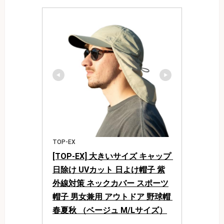
TOP-EX
[TOP-EX] 大きいサイズ キャップ 
日除け UVカット 日よけ帽子 紫
外線対策 ネックカバー スポーツ
帽子 男女兼用 アウトドア 野球帽 
春夏秋 （ベージュ M/Lサイズ）