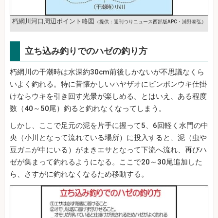
朽網川河口周辺ポイント略図
（提供：週刊つりニュース西部版APC・浦野泰弘）
立ち込み釣りでのハゼの釣り方
朽網川の干潮時は水深約30cm前後しかないが不思議なくら
いよく釣れる。特に昔懐かしいハヤザオにピンポンウキ仕掛
けならウキを引き回す光景が楽しめる。とはいえ、ある程度
数（40～50尾）釣ると釣れなくなってしまう。
しかし、ここで足元の泥を片手に握って5、6回軽く水門の中
央（小川となって流れている場所）に投入すると、泥（虫や
豆ガニが中にいる）がまきエサとなって下流へ流れ、再びハ
ゼが集まって釣れるようになる。ここで20～30尾追加した
ら、さすがに釣れなくなるため移動する。