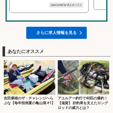
sponsored by 求人ボックス
さらに求人情報を見る
あなたにオススメ
吉田康雄のザ・チャレンジへら
アユルアー釣行で40匹の爆釣！
ぶな【毎年恒例夏の亀山湖 #1】
【滋賀】 好釣果を支えたロング
ロッドの威力とは？