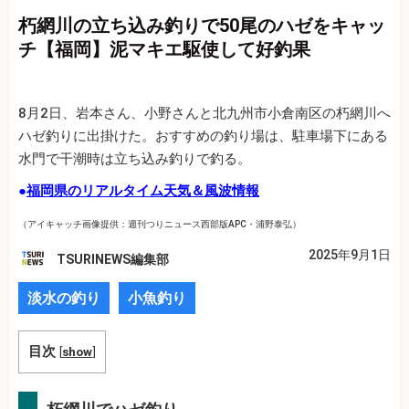
朽網川の立ち込み釣りで50尾のハゼをキャッ
チ【福岡】泥マキエ駆使して好釣果
8月2日、岩本さん、小野さんと北九州市小倉南区の朽網川へ
ハゼ釣りに出掛けた。おすすめの釣り場は、駐車場下にある
水門で干潮時は立ち込み釣りで釣る。
●
福岡県のリアルタイム天気＆風波情報
（アイキャッチ画像提供：週刊つりニュース西部版APC・浦野泰弘）
2025年9月1日
TSURINEWS編集部
淡水の釣り
小魚釣り
目次
[
show
]