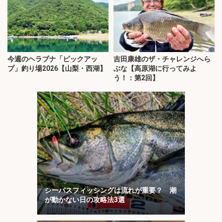
今週のヘラブナ「ピックアッ
吉田康雄のザ・チャレンジへら
プ」釣り場2026【山梨・西湖】
ぶな【高原湖に行ってみよ
う！：第2回】
シーバスフィッシングは流れが重要？ 潮
が動かない日の攻略法3選