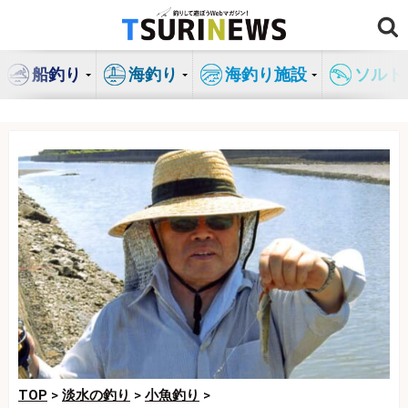
コ
ン
テ
船釣り
海釣り
海釣り施設
ソルト
ン
ツ
へ
ス
キ
ッ
プ
TOP
>
淡水の釣り
>
小魚釣り
>