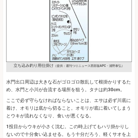
立ち込み釣り用仕掛け
（提供：週刊つりニュース西部版APC・浦野泰弘）
水門出口周辺は大きな石がゴロゴロ散乱して根掛かりするた
め、水門と小川が合流する場所を狙う。タナは約30cm。
ここで必ず守らなければならないことは、エサは必ず川底に
着け、オモリは底から切ること。オモリが底に着いてしまう
とウキが流れなくなり、食いが悪くなる。
1投目からウキが小さく沈む。この時上げてもハリ掛かりし
ないので十分食い込ませる。もう十分だろう、軽くサオを上