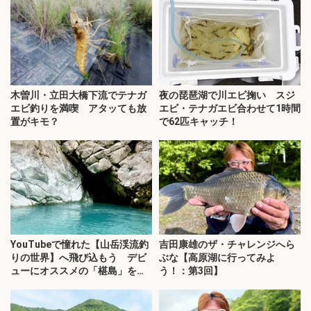
木曽川・立田大橋下流でテナガ
夜の琵琶湖で川エビ掬い スジ
エビ釣りを満喫 アタッても放
エビ・テナガエビ合わせて1時間
置がキモ？
で62匹キャッチ！
YouTubeで憧れた【山岳渓流釣
吉田康雄のザ・チャレンジへら
りの世界】へ飛び込もう デビ
ぶな【高原湖に行ってみよ
ューにオススメの「椹島」を紹
う！：第3回】
介！