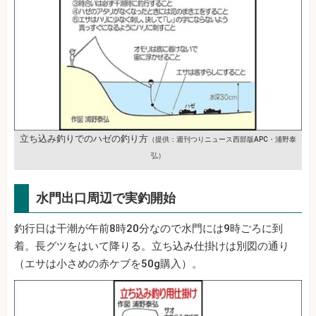
立ち込み釣りでのハゼの釣り方
（提供：週刊つりニュース西部版APC・浦野泰
弘）
水門出口周辺で実釣開始
釣行日は干潮が午前8時20分なので水門には9時ごろに到
着。長グツをはいて降りる。立ち込み仕掛けは別図の通り
（エサは小さめの赤ケブを50g購入）。