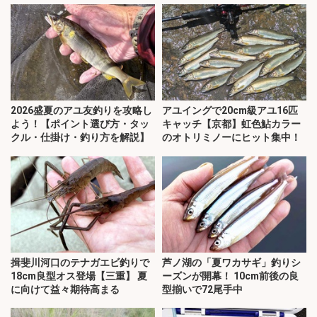
2026盛夏のアユ友釣りを攻略し
アユイングで20cm級アユ16匹
よう！【ポイント選び方・タッ
キャッチ【京都】虹色鮎カラー
クル・仕掛け・釣り方を解説】
のオトリミノーにヒット集中！
揖斐川河口のテナガエビ釣りで
芦ノ湖の「夏ワカサギ」釣りシ
18cm良型オス登場【三重】 夏
ーズンが開幕！ 10cm前後の良
に向けて益々期待高まる
型揃いで72尾手中