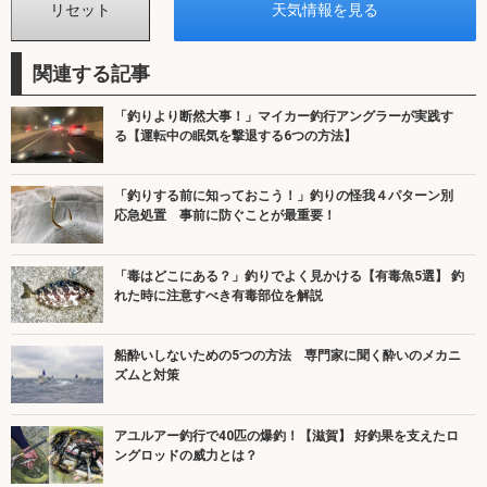
関連する記事
「釣りより断然大事！」マイカー釣行アングラーが実践す
る【運転中の眠気を撃退する6つの方法】
「釣りする前に知っておこう！」釣りの怪我４パターン別
応急処置 事前に防ぐことが最重要！
「毒はどこにある？」釣りでよく見かける【有毒魚5選】 釣
れた時に注意すべき有毒部位を解説
船酔いしないための5つの方法 専門家に聞く酔いのメカニ
ズムと対策
アユルアー釣行で40匹の爆釣！【滋賀】 好釣果を支えたロ
ングロッドの威力とは？