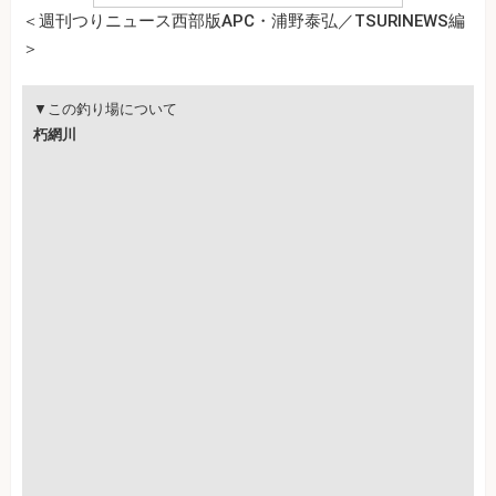
＜週刊つりニュース西部版APC・浦野泰弘／TSURINEWS編
＞
▼この釣り場について
朽網川