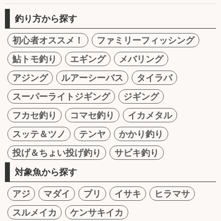
釣り方から探す
初心者オススメ！
ファミリーフィッシング
鮎トモ釣り
エギング
メバリング
アジング
ルアーシーバス
タイラバ
スーパーライトジギング
ジギング
フカセ釣り
コマセ釣り
イカメタル
スッテ＆ツノ
テンヤ
かかり釣り
投げ＆ちょい投げ釣り
サビキ釣り
対象魚から探す
アジ
マダイ
ブリ
イサキ
ヒラマサ
スルメイカ
ケンサキイカ