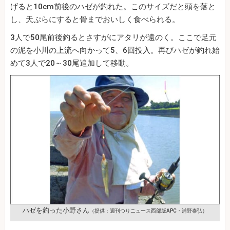
げると10cm前後のハゼが釣れた。このサイズだと頭を落と
し、天ぷらにすると骨までおいしく食べられる。
3人で50尾前後釣るとさすがにアタリが遠のく。ここで足元
の泥を小川の上流へ向かって5、6回投入。再びハゼが釣れ始
めて3人で20～30尾追加して移動。
ハゼを釣った小野さん
（提供：週刊つりニュース西部版APC・浦野泰弘）