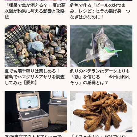
「猛暑で魚が消える？」 夏の高
釣魚で作る「ビールのおつま
水温が釣果に与える影響と攻略
み」レシピ：ヒラの揚げ身 つ
法
なぎは少なめに！
夏でも潮干狩りは楽しめる！
釣りのベテランはデータよりも
前島でハマグリ＆アサリを調査
「勘」を信じる 「今日は釣れ
してみた【愛知】
そう」の感覚とは？
2026東京アウトドアショーで
「キス＝天ぷら」だけではな