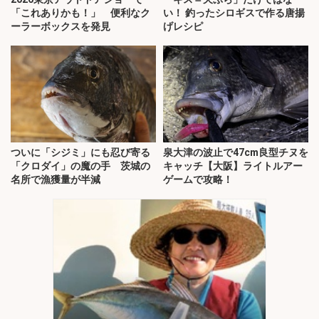
「これありかも！」 便利なク
い！ 釣ったシロギスで作る唐揚
ーラーボックスを発見
げレシピ
ついに「シジミ」にも忍び寄る
泉大津の波止で47cm良型チヌを
「クロダイ」の魔の手 茨城の
キャッチ【大阪】ライトルアー
名所で漁獲量が半減
ゲームで攻略！