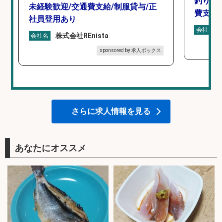
釣り具
未経験歓迎/交通費支給/制服貸与/正
費支給
社員登用あり
会社名
株式会社REnista
会社名
sponsored by 求人ボックス
さらに求人情報を見る
あなたにオススメ