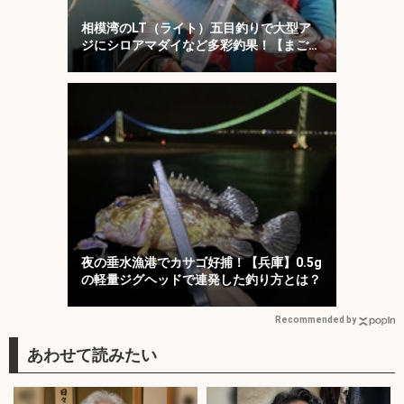
相模湾のLT（ライト）五目釣りで大型ア
ジにシロアマダイなど多彩釣果！【まごう
の丸】
夜の垂水漁港でカサゴ好捕！【兵庫】0.5g
の軽量ジグヘッドで連発した釣り方とは？
Recommended by