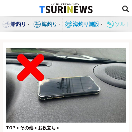
コ
ン
テ
船釣り
海釣り
海釣り施設
ソルト
ン
ツ
へ
ス
キ
ッ
プ
TOP
>
その他
>
お役立ち
>