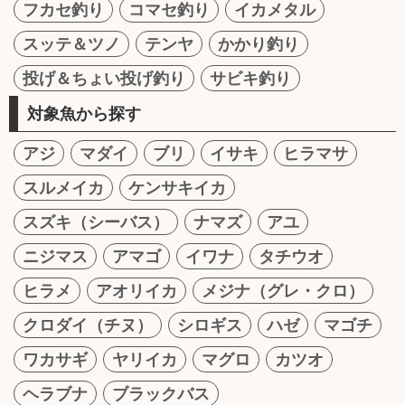
フカセ釣り
コマセ釣り
イカメタル
スッテ＆ツノ
テンヤ
かかり釣り
投げ＆ちょい投げ釣り
サビキ釣り
対象魚から探す
アジ
マダイ
ブリ
イサキ
ヒラマサ
スルメイカ
ケンサキイカ
スズキ（シーバス）
ナマズ
アユ
ニジマス
アマゴ
イワナ
タチウオ
ヒラメ
アオリイカ
メジナ（グレ・クロ）
クロダイ（チヌ）
シロギス
ハゼ
マゴチ
ワカサギ
ヤリイカ
マグロ
カツオ
ヘラブナ
ブラックバス