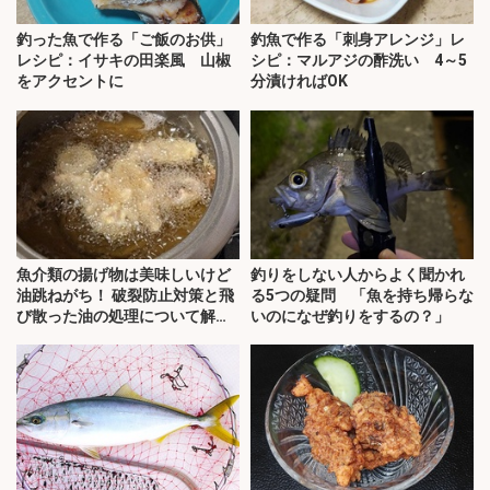
釣った魚で作る「ご飯のお供」
釣魚で作る「刺身アレンジ」レ
レシピ：イサキの田楽風 山椒
シピ：マルアジの酢洗い 4～5
をアクセントに
分漬ければOK
魚介類の揚げ物は美味しいけど
釣りをしない人からよく聞かれ
油跳ねがち！ 破裂防止対策と飛
る5つの疑問 「魚を持ち帰らな
び散った油の処理について解
いのになぜ釣りをするの？」
説！