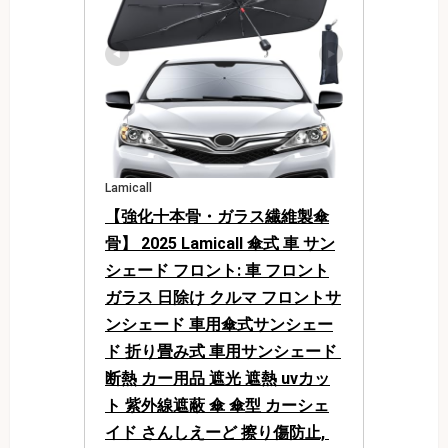
Lamicall
【強化十本骨・ガラス繊維製傘
骨】 2025 Lamicall 傘式 車 サン
シェード フロント: 車 フロント
ガラス 日除け クルマ フロントサ
ンシェード 車用傘式サンシェー
ド 折り畳み式 車用サンシェード 
断熱 カー用品 遮光 遮熱 uvカッ
ト 紫外線遮蔽 傘 傘型 カーシェ
イド さんしえーど 擦り傷防止, 