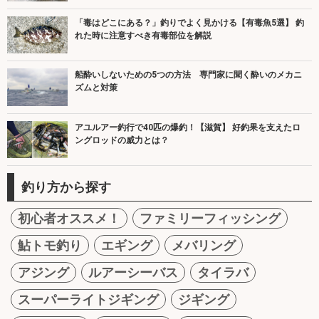
「毒はどこにある？」釣りでよく見かける【有毒魚5選】 釣
れた時に注意すべき有毒部位を解説
船酔いしないための5つの方法 専門家に聞く酔いのメカニ
ズムと対策
アユルアー釣行で40匹の爆釣！【滋賀】 好釣果を支えたロ
ングロッドの威力とは？
釣り方から探す
初心者オススメ！
ファミリーフィッシング
鮎トモ釣り
エギング
メバリング
アジング
ルアーシーバス
タイラバ
スーパーライトジギング
ジギング