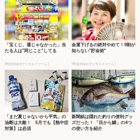
「宝くじ、運じゃなかった」当
金運下げるの絶対やめて！9割が
たる人は“同じこと”してる
知らない“貯金術”
PR(合同会社デジタルファーム )
PR(合同会社デジタルファーム )
「まだ夏じゃないから平気」の
新聞紙は隠れた釣りの便利グッ
油断は大敵！ 5月でも【熱中症
ズだった！ 「目から鱗」の4つ
対策】は必須
の使い方を紹介