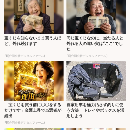
宝くじを知らないまま買う人ほ
同じ宝くじなのに、当たる人と
ど、外れ続けます
外れる人の違い実は“ここ”でし
た
PR(合同会社デジタルファーム)
PR(合同会社デジタルファーム )
「宝くじを買う前に〇〇をする
自家用車を極力汚さず釣りに使
だけです」金運上昇で当選者が
う方法 トレイやボックスを活
続出
用しよう
PR(合同会社デジタルファーム)