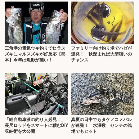
三角港の電気ウキ釣りでヒラス
ファミリー向け釣り場でハゼが
ズキにマルスズキが好反応【熊
連発！ 秋深まれば大型狙いの
本】今年は魚影が濃い！
チャンス
「軽自動車派の釣り人必見！」
真夏の日中でもタケノコメバル
長尺ロッドをスマートに積むDIY
が連発！ 水深数十センチの浅
収納術を大公開
場でもヒット