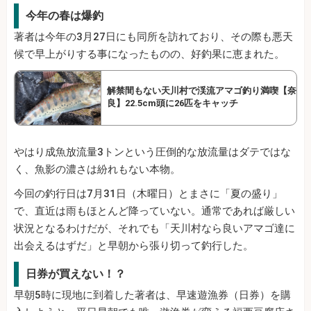
今年の春は爆釣
著者は今年の3月27日にも同所を訪れており、その際も悪天
候で早上がりする事になったものの、好釣果に恵まれた。
解禁間もない天川村で渓流アマゴ釣り満喫【奈
良】22.5cm頭に26匹をキャッチ
やはり成魚放流量3トンという圧倒的な放流量はダテではな
く、魚影の濃さは紛れもない本物。
今回の釣行日は7月31日（木曜日）とまさに「夏の盛り」
で、直近は雨もほとんど降っていない。通常であれば厳しい
状況となるわけだが、それでも「天川村なら良いアマゴ達に
出会えるはずだ」と早朝から張り切って釣行した。
日券が買えない！？
早朝5時に現地に到着した著者は、早速遊漁券（日券）を購