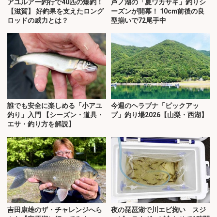
アユルアー釣行で40匹の爆釣！
芦ノ湖の「夏ワカサギ」釣りシ
【滋賀】 好釣果を支えたロング
ーズンが開幕！ 10cm前後の良
ロッドの威力とは？
型揃いで72尾手中
誰でも安全に楽しめる「小アユ
今週のヘラブナ「ピックアッ
釣り」入門 【シーズン・道具・
プ」釣り場2026【山梨・西湖】
エサ・釣り方を解説】
吉田康雄のザ・チャレンジへら
夜の琵琶湖で川エビ掬い スジ