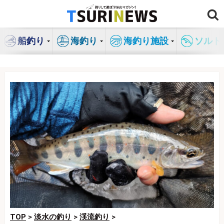
コ
ン
テ
船釣り
海釣り
海釣り施設
ソルト
ン
ツ
へ
ス
キ
ッ
プ
TOP
>
淡水の釣り
>
渓流釣り
>