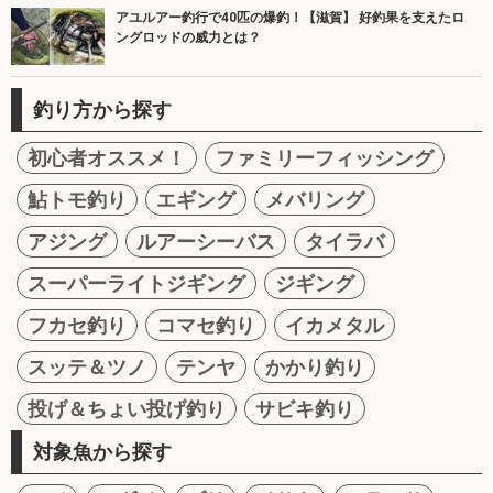
アユルアー釣行で40匹の爆釣！【滋賀】 好釣果を支えたロ
ングロッドの威力とは？
釣り方から探す
初心者オススメ！
ファミリーフィッシング
鮎トモ釣り
エギング
メバリング
アジング
ルアーシーバス
タイラバ
スーパーライトジギング
ジギング
フカセ釣り
コマセ釣り
イカメタル
スッテ＆ツノ
テンヤ
かかり釣り
投げ＆ちょい投げ釣り
サビキ釣り
対象魚から探す