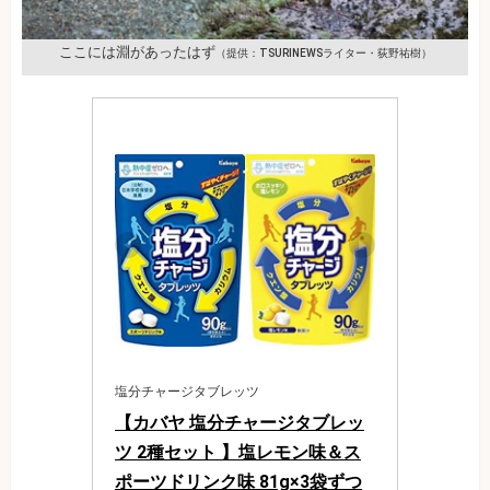
ここには淵があったはず
（提供：TSURINEWSライター・荻野祐樹）
塩分チャージタブレッツ
【カバヤ 塩分チャージタブレッ
ツ 2種セット 】塩レモン味＆ス
ポーツドリンク味 81g×3袋ずつ