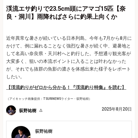
渓流エサ釣りで23.5cm頭にアマゴ15匹【奈
良・洞川】雨降ればさらに釣果上向くか
近年異常な暑さが続いている日本列島。今年も7月から8月に
かけて、例に漏れることなく強烈な暑さが続く中、避暑地と
して名高い奈良県・天川村へと釣行した。予想通り観光客が
大変多く、狙いの本流ポイントに入ることは叶わなかった
が、それでも抜群の魚影の濃さを体感出来た様子をレポート
したい。
【渓流釣りがゼロから分かる！『渓流釣り特集』を読む】
（アイキャッチ画像提供：TSURINEWSライター・荻野祐樹）
2025年8月20日
荻野祐樹
荻野祐樹