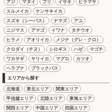
アジ
マダイ
ブリ
イサキ
ヒラマサ
スルメイカ
ケンサキイカ
スズキ（シーバス）
ナマズ
アユ
ニジマス
アマゴ
イワナ
タチウオ
ヒラメ
アオリイカ
メジナ（グレ・クロ）
クロダイ（チヌ）
シロギス
ハゼ
マゴチ
ワカサギ
ヤリイカ
マグロ
カツオ
ヘラブナ
ブラックバス
エリアから探す
北海道
東北エリア
関東エリア
甲信越エリア
北陸エリア
東海エリア
関西エリア
中国エリア
四国エリア