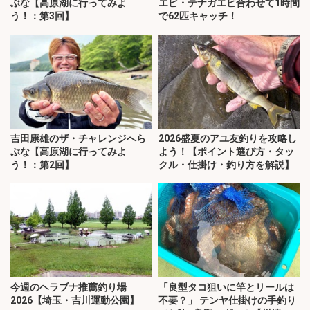
ぶな【高原湖に行ってみよ
エビ・テナガエビ合わせて1時間
う！：第3回】
で62匹キャッチ！
吉田康雄のザ・チャレンジへら
2026盛夏のアユ友釣りを攻略し
ぶな【高原湖に行ってみよ
よう！【ポイント選び方・タッ
う！：第2回】
クル・仕掛け・釣り方を解説】
今週のヘラブナ推薦釣り場
「良型タコ狙いに竿とリールは
2026【埼玉・吉川運動公園】
不要？」 テンヤ仕掛けの手釣り