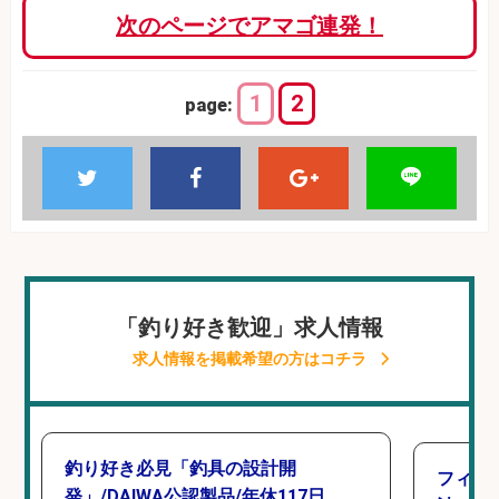
次のページでアマゴ連発！
1
2
page:
「釣り好き歓迎」求人情報
求人情報を掲載希望の方はコチラ
釣り好き必見「釣具の設計開
フィッ
発」/DAIWA公認製品/年休117日