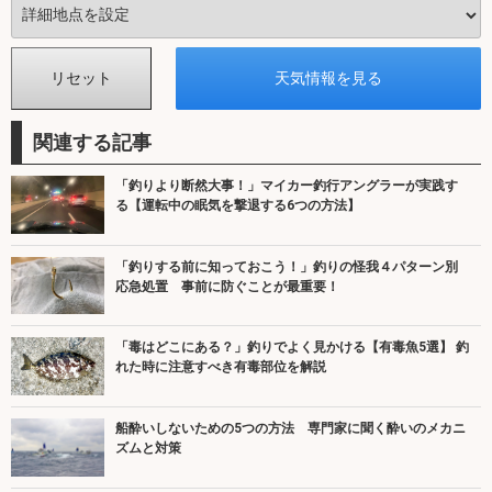
関連する記事
「釣りより断然大事！」マイカー釣行アングラーが実践す
る【運転中の眠気を撃退する6つの方法】
「釣りする前に知っておこう！」釣りの怪我４パターン別
応急処置 事前に防ぐことが最重要！
「毒はどこにある？」釣りでよく見かける【有毒魚5選】 釣
れた時に注意すべき有毒部位を解説
船酔いしないための5つの方法 専門家に聞く酔いのメカニ
ズムと対策