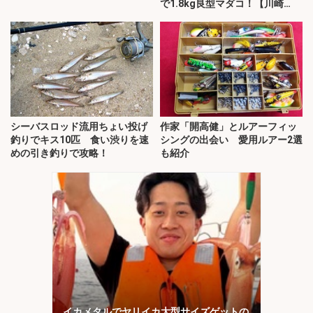
で1.8kg良型マダコ！【川崎
丸・東京湾】
シーバスロッド流用ちょい投げ
作家「開高健」とルアーフィッ
釣りでキス10匹 食い渋りを速
シングの出会い 愛用ルアー2選
めの引き釣りで攻略！
も紹介
イカメタルでヤリイカ大型サイズゲットの