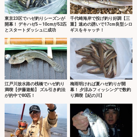
東京23区でハゼ釣りシーズンが
千代崎海岸で投げ釣り好調【三
開幕！ デキハゼ5～10cmが52匹
重】速めの誘いで17cm良型シロ
とスタートダッシュに成功
ギスをキャッチ！
江戸川放水路の桟橋でハゼ釣り
梅雨明ければ夏ハゼ釣りが開
満喫【伊藤遊船】 ズル引き釣法
幕！ 夕涼みフィッシングで数釣
が的中で80匹！
り満喫【紀の川】