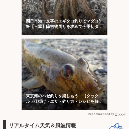
四日市港一文字のエギタコ釣りでマダコ3
杯【三重】障害物周りを攻めて今季初ダコ
をキャッチ！
東京湾のハゼ釣りを楽しもう 【タック
ル・仕掛け・エサ・釣り方・レシピを解
説】
Recommended by
リアルタイム天気＆風波情報