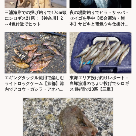
三浦海岸での投げ釣りで17cm頭
夜の堤防釣りでヒラ・サッパ・
にシロギス21尾！【神奈川】2
セイゴを手中【松合新港・熊
～4色付近でヒット
本】サビキと電気ウキ仕掛けで
攻略
エギングタックル流用で楽しむ
東海エリア投げ釣りレポート：
ライトロックゲーム【京都】港
白塚漁港のちょい投げでシロギ
内でアコウ・ガシラ・アオハタ
ス1時間で20匹【三重】
が連発！