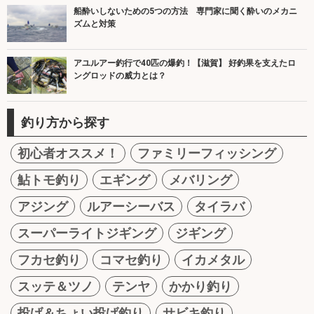
船酔いしないための5つの方法 専門家に聞く酔いのメカニ
ズムと対策
アユルアー釣行で40匹の爆釣！【滋賀】 好釣果を支えたロ
ングロッドの威力とは？
釣り方から探す
初心者オススメ！
ファミリーフィッシング
鮎トモ釣り
エギング
メバリング
アジング
ルアーシーバス
タイラバ
スーパーライトジギング
ジギング
フカセ釣り
コマセ釣り
イカメタル
スッテ＆ツノ
テンヤ
かかり釣り
投げ＆ちょい投げ釣り
サビキ釣り