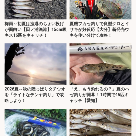
梅雨～初夏は漁港のちょい投げ
夏磯フカセ釣りで良型クロとイ
が面白い【田ノ浦漁港】15cm級
サキが好反応【大分】新発売ウ
キス16匹をキャッチ！
キを使い分けて攻略！
2026夏～秋の陸っぱりタチウオ
「え、もう釣れるの？」夏のハ
を「ライトなテンヤ釣り」で攻
ゼ釣りが開幕！ 1時間で15匹キ
略しよう！
ャッチ【愛知】