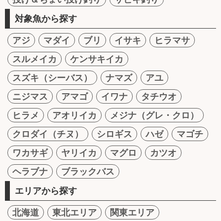
対象魚から探す
アジ
マダイ
ブリ
イサキ
ヒラマサ
スルメイカ
ケンサキイカ
スズキ（シーバス）
ナマズ
アユ
ニジマス
アマゴ
イワナ
タチウオ
ヒラメ
アオリイカ
メジナ（グレ・クロ）
クロダイ（チヌ）
シロギス
ハゼ
マゴチ
ワカサギ
ヤリイカ
マグロ
カツオ
ヘラブナ
ブラックバス
エリアから探す
北海道
東北エリア
関東エリア