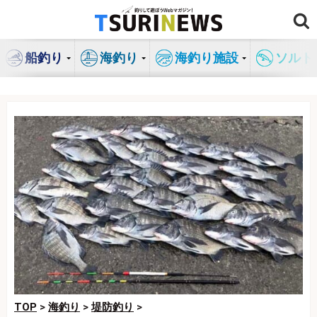
コ
ン
テ
船釣り
海釣り
海釣り施設
ソルト
ン
ツ
へ
ス
キ
ッ
プ
TOP
>
海釣り
>
堤防釣り
>