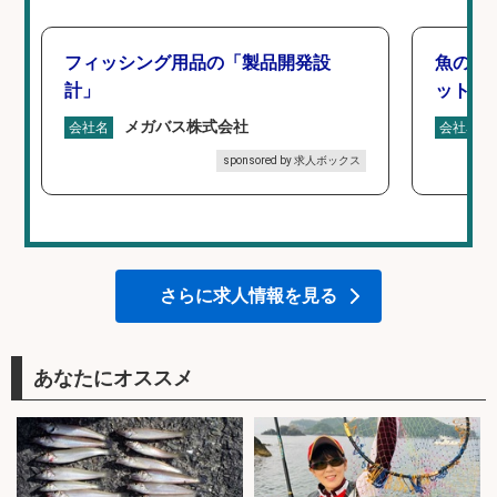
フィッシング用品の「製品開発設
魚の「
計」
ットを
メガバス株式会社
会社名
会社名
sponsored by 求人ボックス
さらに求人情報を見る
あなたにオススメ