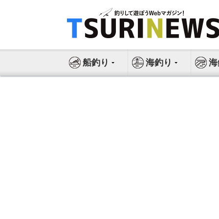
コ
ン
テ
ン
ツ
船釣り
海釣り
海
へ
ス
キ
ッ
プ