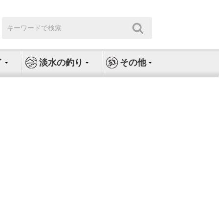
検
検
索:
索
イ
淡水の釣り
その他