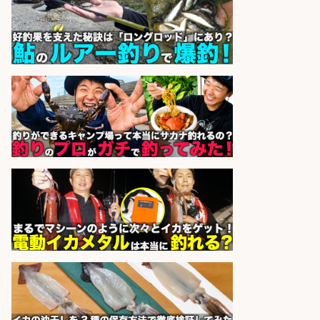
sponsored by 求人ボックス
釣り具のかんたん軽作業/高収入/交
通費支給/制服貸与/正社員登用あり
株式会社REnista
会社名
sponsored by 求人ボックス
釣り具などの出荷作業～～/工場/製
造
UTグループ株式会社
会社名
sponsored by 求人ボックス
釣り具の部品製造、旋盤段取り、機
械作業
グローブライド株式会社
会社名
sponsored by 求人ボックス