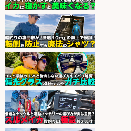
魚の「バイヤー」貴方の目利きでヒ
ットを生む、裁量バイヤー募集
株式会社コムライン
会社名
sponsored by 求人ボックス
精肉・青果・鮮魚販売/お魚のカッ
トや商品の陳列業務/時間選べる×未
経験歓迎×残業少なめ/鹿児島県/志
布志市
株式会社ホットスタッフ鹿児島
会社名
sponsored by 求人ボックス
さらに求人情報を見る