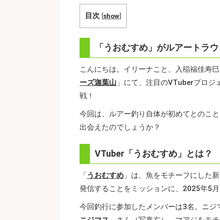
目次
[
show
]
「うおむすめ」がルアートラウ
こんにちは。イリーナこと、入稲福佳寿巳で
ーズ迦葉山
」にて、注目のVTuberプロジ
戦！
今回は、ルアー釣り自体が初めてとのこと
出会えたのでしょうか？
VTuber「うおむすめ」とは？
「
うおむすめ
」は、魚をモチーフにした新
発信することをミッションに、2025年
今回釣行に参加したメンバーは3名。ニジ
ニジマス
」さん（写真右）、マアジをモチ