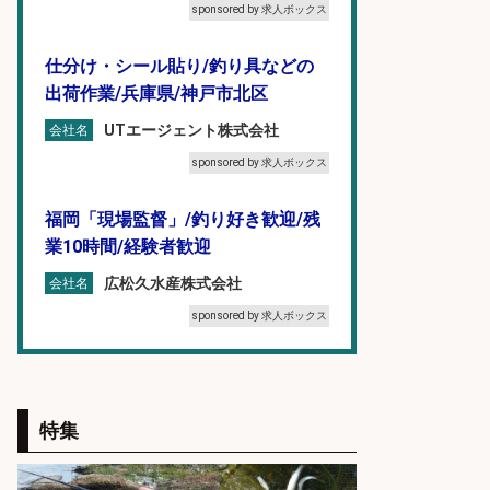
sponsored by 求人ボックス
仕分け・シール貼り/釣り具などの
出荷作業/兵庫県/神戸市北区
UTエージェント株式会社
会社名
sponsored by 求人ボックス
福岡「現場監督」/釣り好き歓迎/残
業10時間/経験者歓迎
広松久水産株式会社
会社名
sponsored by 求人ボックス
倉庫での釣り用品の軽作業スタッ
フ/未経験歓迎/交通費支給/制服貸
与/正社員登用あり
特集
株式会社REnista
会社名