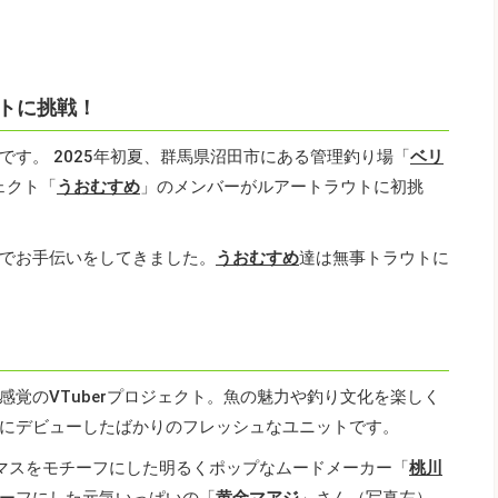
トに挑戦！
す。 2025年初夏、群馬県沼田市にある管理釣り場「
ベリ
ェクト「
うおむすめ
」のメンバーがルアートラウトに初挑
でお手伝いをしてきました。
うおむすめ
達は無事トラウトに
感覚のVTuberプロジェクト。魚の魅力や釣り文化を楽しく
5月にデビューしたばかりのフレッシュなユニットです。
マスをモチーフにした明るくポップなムードメーカー「
桃川
ーフにした元気いっぱいの「
黄金マアジ
」さん（写真左）、