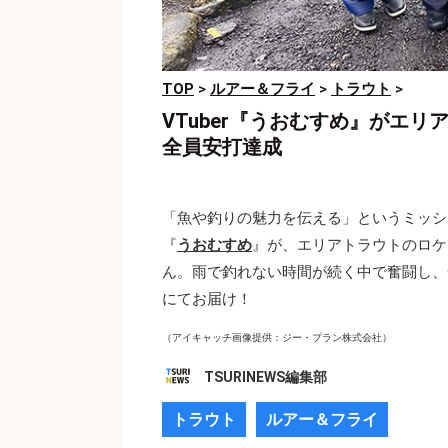
TOP
>
ルアー＆フライ
>
トラウト
>
VTuber『うおむすめ』がエ
全員安打達成
「魚や釣りの魅力を伝える」というミッショ
『
うおむすめ
』が、エリアトラウトのロケ
ん。雨で釣れない時間が続く中で奮闘し、
にてお届け！
（アイキャッチ画像提供：ジー・プラン株式会社）
TSURINEWS編集部
トラウト
ルアー＆フライ