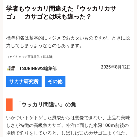
学者もウッカリ間違えた『ウッカリカサ
ゴ』 カサゴとは味も違った？
標準和名は基本的にマジメでおカタいものですが、ときに脱
力してしまうようなものもあります。
（アイキャッチ画像提供：茸本朗）
2025年8月12日
TSURINEWS編集部
サカナ研究所
その他
「ウッカリ間違い」の魚
いかついトゲトゲした風貌からは想像できない、上品な美味
しさが特徴の高級魚カサゴ。外洋に面した水深100m前後の
場所で釣りをしていると、しばしばこのカサゴによく似た、