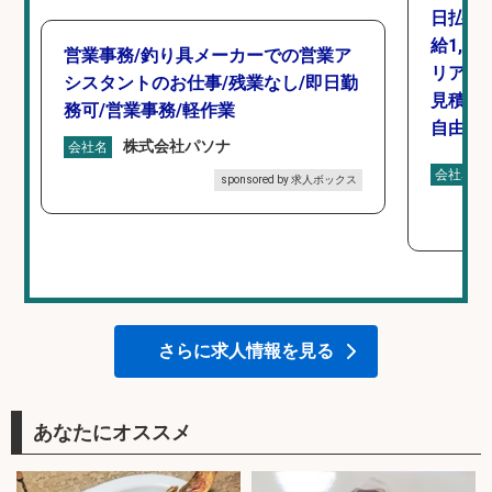
日払い
給1,4
営業事務/釣り具メーカーでの営業ア
リアの
シスタントのお仕事/残業なし/即日勤
見積作
務可/営業事務/軽作業
自由・
株式会社パソナ
会社名
会社名
sponsored by 求人ボックス
さらに求人情報を見る
あなたにオススメ