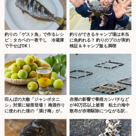
釣りの「ゲスト魚」で作るレシ
釣りができるキャンプ場は本当
ピ：タカベの一夜干し 冷蔵庫
に魚釣れる？ 釣りのプロが実釣
で干せばOK！
検証＆キャンプ飯も満喫
田んぼの大敵「ジャンボタニ
赤潮の影響で養殖カンパチなど
シ」対策に秘策登場！ 梅酒作り
が40万匹以上被害 粘土の海中
に使われた後の「漬け梅」が効
散布が赤潮駆除につながる訳と
く？
は？