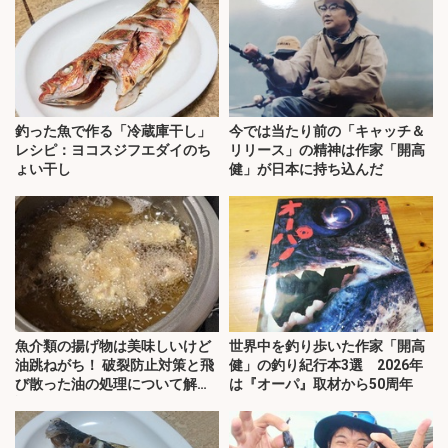
釣った魚で作る「冷蔵庫干し」
今では当たり前の「キャッチ＆
レシピ：ヨコスジフエダイのち
リリース」の精神は作家「開高
ょい干し
健」が日本に持ち込んだ
魚介類の揚げ物は美味しいけど
世界中を釣り歩いた作家「開高
油跳ねがち！ 破裂防止対策と飛
健」の釣り紀行本3選 2026年
び散った油の処理について解
は『オーパ』取材から50周年
説！