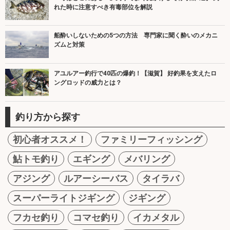
れた時に注意すべき有毒部位を解説
船酔いしないための5つの方法 専門家に聞く酔いのメカニ
ズムと対策
アユルアー釣行で40匹の爆釣！【滋賀】 好釣果を支えたロ
ングロッドの威力とは？
釣り方から探す
初心者オススメ！
ファミリーフィッシング
鮎トモ釣り
エギング
メバリング
アジング
ルアーシーバス
タイラバ
スーパーライトジギング
ジギング
フカセ釣り
コマセ釣り
イカメタル