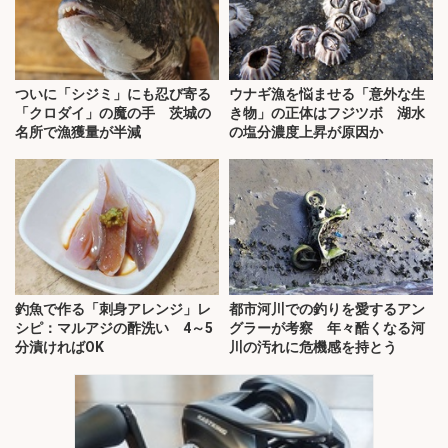
ついに「シジミ」にも忍び寄る
ウナギ漁を悩ませる「意外な生
「クロダイ」の魔の手 茨城の
き物」の正体はフジツボ 湖水
名所で漁獲量が半減
の塩分濃度上昇が原因か
釣魚で作る「刺身アレンジ」レ
都市河川での釣りを愛するアン
シピ：マルアジの酢洗い 4～5
グラーが考察 年々酷くなる河
分漬ければOK
川の汚れに危機感を持とう