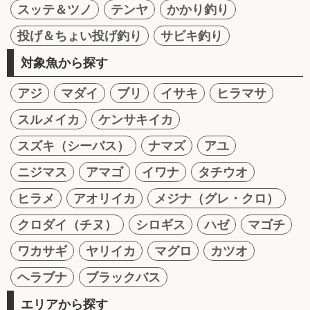
スッテ＆ツノ
テンヤ
かかり釣り
投げ＆ちょい投げ釣り
サビキ釣り
対象魚から探す
アジ
マダイ
ブリ
イサキ
ヒラマサ
スルメイカ
ケンサキイカ
スズキ（シーバス）
ナマズ
アユ
ニジマス
アマゴ
イワナ
タチウオ
ヒラメ
アオリイカ
メジナ（グレ・クロ）
クロダイ（チヌ）
シロギス
ハゼ
マゴチ
ワカサギ
ヤリイカ
マグロ
カツオ
ヘラブナ
ブラックバス
エリアから探す