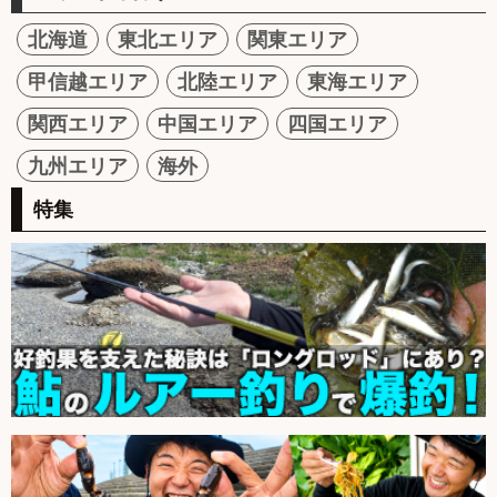
北海道
東北エリア
関東エリア
甲信越エリア
北陸エリア
東海エリア
関西エリア
中国エリア
四国エリア
九州エリア
海外
特集