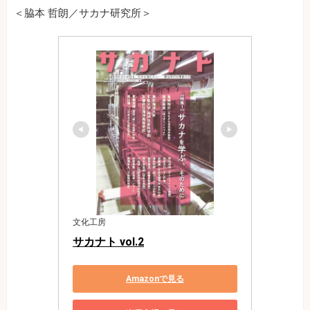
＜脇本 哲朗／サカナ研究所＞
文化工房
サカナト vol.2
Amazonで見る