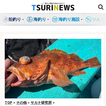
コ
ン
テ
船釣り
海釣り
海釣り施設
ソルト
ン
ツ
へ
ス
キ
ッ
プ
TOP
>
その他
>
サカナ研究所
>