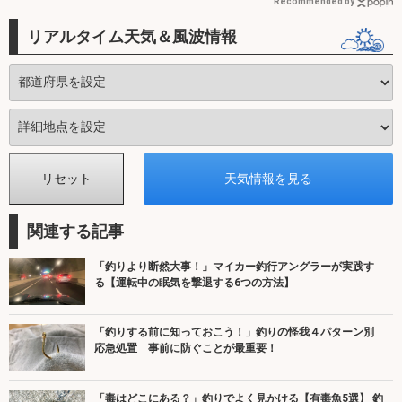
Recommended by
リアルタイム天気＆風波情報
関連する記事
「釣りより断然大事！」マイカー釣行アングラーが実践す
る【運転中の眠気を撃退する6つの方法】
「釣りする前に知っておこう！」釣りの怪我４パターン別
応急処置 事前に防ぐことが最重要！
「毒はどこにある？」釣りでよく見かける【有毒魚5選】 釣