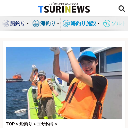
コ
ン
テ
船釣り
海釣り
海釣り施設
ソルト
ン
ツ
へ
ス
キ
ッ
プ
TOP
>
船釣り
>
エサ釣り
>