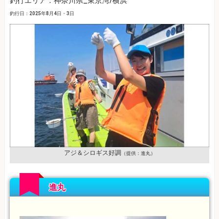
釣行エリア：神奈川県_東京湾/横浜
釣行日：2025年8月4日・3日
アジ＆シロギス好調
（提供：進丸）
進丸