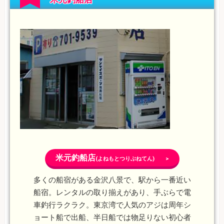
米元釣船店
(よねもとつりぶねてん) >
多くの船宿がある金沢八景で、駅から一番近い
船宿。レンタルの取り揃えがあり、手ぶらで電
車釣行ラクラク。東京湾で人気のアジは周年シ
ョート船で出船、半日船では物足りない初心者