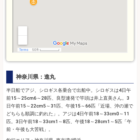
神奈川県：進丸
半日船でアジ、シロギス各乗合で出船中。シロギスは4日午
前15～25cm6～28匹、良型連発で竿頭は井上直美さん。3
日午前15～22cm5～31匹、午後15～66匹「近場、沖の瀬で
どちらも順調に釣れた」。アジは4日午前18～33cm0～11
匹。3日午前18～33cm1～8匹、午後18～28cm1～5匹「午
前・午後も大苦戦」。