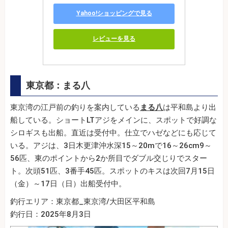
Yahoo!ショッピングで見る
レビューを見る
東京都：まる八
東京湾の江戸前の釣りを案内している
まる八
は平和島より出
船している。ショートLTアジをメインに、スポットで好調な
シロギスも出船。直近は受付中。仕立でハゼなどにも応じて
いる。アジは、3日木更津沖水深15～20mで16～26cm9～
56匹、東のポイントから2か所目でダブル交じりでスター
ト。次頭51匹、3番手45匹。スポットのキスは次回7月15日
（金）～17日（日）出船受付中。
釣行エリア：東京都_東京湾/大田区平和島
釣行日：2025年8月3日