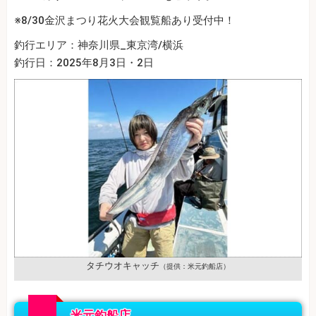
※8/30金沢まつり花火大会観覧船あり受付中！
釣行エリア：神奈川県_東京湾/横浜
釣行日：2025年8月3日・2日
タチウオキャッチ
（提供：米元釣船店）
米元釣船店