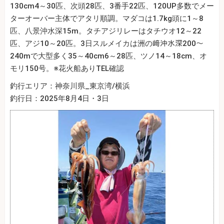
130cm4～30匹、次頭28匹、3番手22匹、120UP多数でメー
ターオーバー主体でアタリ順調。マダコは1.7kg頭に1～8
匹、八景沖水深15m。タチアジリレーはタチウオ12～22
匹、アジ10～20匹。3日スルメイカは洲の﨑沖水深200～
240mで大型多く35～40cm6～28匹、ツノ14～18cm、オ
モリ150号。※花火船ありTEL確認
釣行エリア：神奈川県_東京湾/横浜
釣行日：2025年8月4日・3日