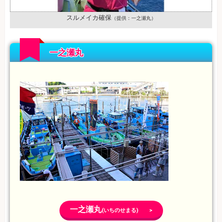
スルメイカ確保
（提供：一之瀬丸）
一之瀬丸
一之瀬丸
(いちのせまる) >