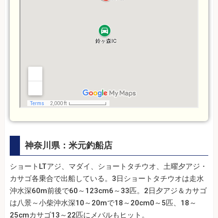
神奈川県：米元釣船店
ショートLTアジ、マダイ、ショートタチウオ、土曜夕アジ・
カサゴ各乗合で出船している。3日ショートタチウオは走水
沖水深60m前後で60～123cm6～33匹。2日夕アジ＆カサゴ
は八景～小柴沖水深10～20mで18～20cm0～5匹、18～
25cmカサゴ13～22匹にメバルもヒット。