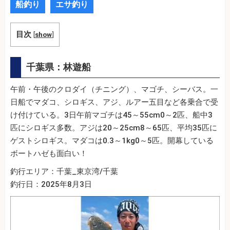
船釣り
エサ釣り
目次
[
show
]
千葉県：林遊船
午前・午後のクロダイ（チニング）、マゴチ、シーバス。一
日船でマダコ、シロギス、アジ、ルアー五目など各乗合で受
け付けている。3日午前マゴチは45～55cm0～2匹、船中3
匹にシロギス多数。アジは20～25cm8～65匹、平均35匹に
ゲストシロギス。マダコは0.3～1kg0～5匹。開幕している
ボートハゼも面白い！
釣行エリア：千葉_東京湾/千葉
釣行日：2025年8月3日