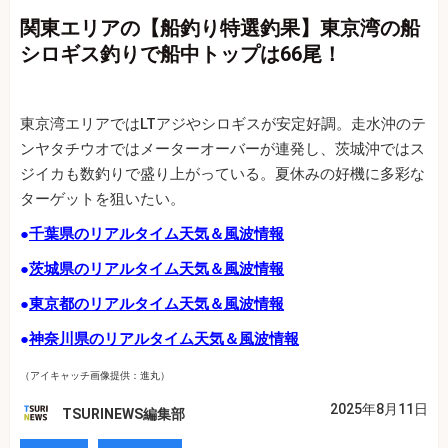
関東エリアの【船釣り特選釣果】東京湾の船
シロギス釣りで船中トップは66尾！
東京湾エリアではLTアジやシロギスが安定好調。走水沖のテ
ンヤタチウオではメーターオーバーが連発し、茨城沖ではス
ジイカも数釣りで盛り上がっている。夏休みの好機に多彩な
ターゲットを狙いたい。
●
千葉県のリアルタイム天気＆風波情報
●
茨城県のリアルタイム天気＆風波情報
●
東京都のリアルタイム天気＆風波情報
●
神奈川県のリアルタイム天気＆風波情報
（アイキャッチ画像提供：進丸）
2025年8月11日
TSURINEWS編集部