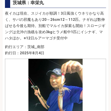
茨城県：幸栄丸
夜イカは現在、スジイカが順調！3日風強くウネリかなり高
く、サバの邪魔もあり20～26cm12～112匹。ナギれば数伸
ばせる今後も期待。別船でマルイカ探索も開始！スロージギ
ングは北沖の漁礁を攻め3kgヒラメ船中1匹にイシナギ、マ
ハタほか。※12日ルアーマゴチ受付中
釣行エリア：茨城_南部
釣行日：2025年8月4日