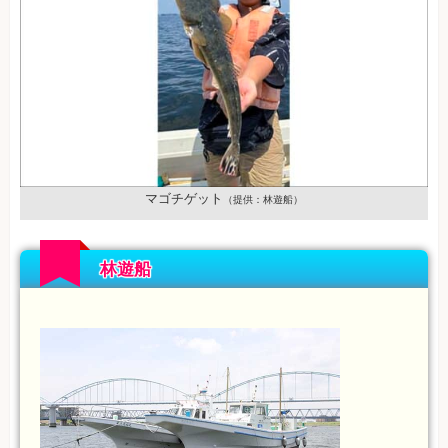
マゴチゲット
（提供：林遊船）
林遊船