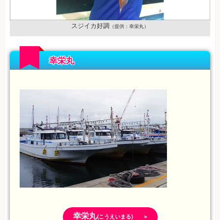
スジイカ好調
（提供：幸栄丸）
幸栄丸
幸栄丸
(こうえいまる) >