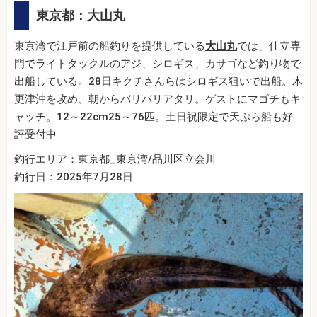
東京都：大山丸
東京湾で江戸前の船釣りを提供している
大山丸
では、仕立専
門でライトタックルのアジ、シロギス、カサゴなど釣り物で
出船している。28日キクチさんらはシロギス狙いで出船。木
更津沖を攻め、朝からバリバリアタリ。ゲストにマゴチもキ
ャッチ。12～22cm25～76匹。土日祝限定で天ぷら船も好
評受付中
釣行エリア：東京都_東京湾/品川区立会川
釣行日：2025年7月28日