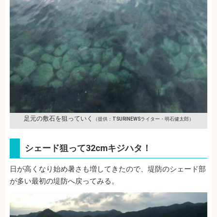
足元の敷石を狙っていく
（提供：TSURINEWSライター・明石健太郎）
シェード狙って32cmキジハタ！
日が高くなり始め暑さも増してきたので、堤防のシェード部
が多い最初の堤防へ戻ってみる。