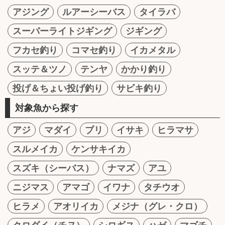
アジング
ルアーシーバス
タイラバ
スーパーライトジギング
ジギング
フカセ釣り
コマセ釣り
イカメタル
スッテ＆ツノ
テンヤ
かかり釣り
投げ＆ちょい投げ釣り
サビキ釣り
対象魚から探す
アジ
マダイ
ブリ
イサキ
ヒラマサ
スルメイカ
ケンサキイカ
スズキ（シーバス）
ナマズ
アユ
ニジマス
アマゴ
イワナ
タチウオ
ヒラメ
アオリイカ
メジナ（グレ・クロ）