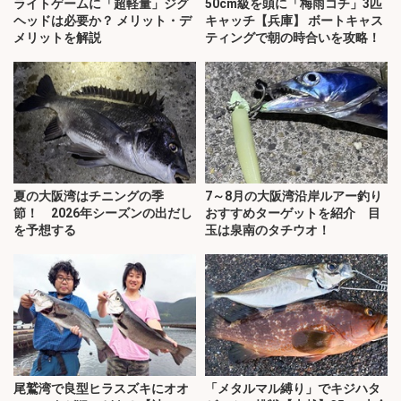
ライトゲームに「超軽量」ジグ
50cm級を頭に「梅雨コチ」3匹
ヘッドは必要か？ メリット・デ
キャッチ【兵庫】 ボートキャス
メリットを解説
ティングで朝の時合いを攻略！
夏の大阪湾はチニングの季
7～8月の大阪湾沿岸ルアー釣り
節！ 2026年シーズンの出だし
おすすめターゲットを紹介 目
を予想する
玉は泉南のタチウオ！
尾鷲湾で良型ヒラスズキにオオ
「メタルマル縛り」でキジハタ