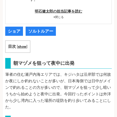
明石健太郎の担当記事を読む
×
閉じる
ショア
ソルトルアー
目次
[
show
]
朝マヅメを狙って夜中に出発
筆者の住む瀬戸内海エリアでは、キジハタは沿岸部では何故
か夜にしか釣れないことが多いが、日本海側では日中がメイ
ンで釣れることの方が多いので、朝マヅメを狙って少し暗い
うちから始めようと夜中に出発。今回行ったポイントは外洋
から少し湾内に入った場所の堤防を釣り歩いてみることにし
た。