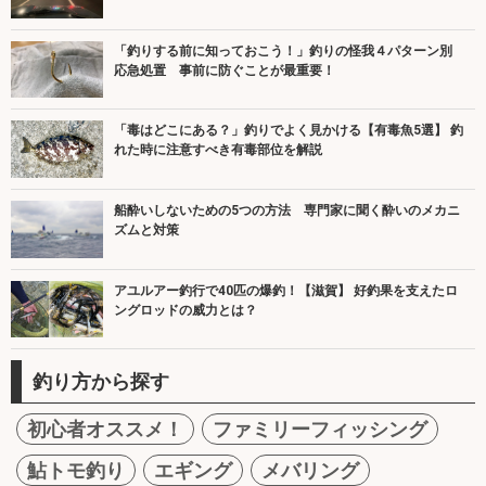
「釣りする前に知っておこう！」釣りの怪我４パターン別
応急処置 事前に防ぐことが最重要！
「毒はどこにある？」釣りでよく見かける【有毒魚5選】 釣
れた時に注意すべき有毒部位を解説
船酔いしないための5つの方法 専門家に聞く酔いのメカニ
ズムと対策
アユルアー釣行で40匹の爆釣！【滋賀】 好釣果を支えたロ
ングロッドの威力とは？
釣り方から探す
初心者オススメ！
ファミリーフィッシング
鮎トモ釣り
エギング
メバリング