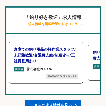
「釣り好き歓迎」求人情報
求人情報を掲載希望の方はコチラ
倉庫での釣り用品の軽作業スタッフ/
釣り具
未経験歓迎/交通費支給/制服貸与/正
費支給
社員登用あり
会社名
株式会社REnista
会社名
sponsored by 求人ボックス
さらに求人情報を見る