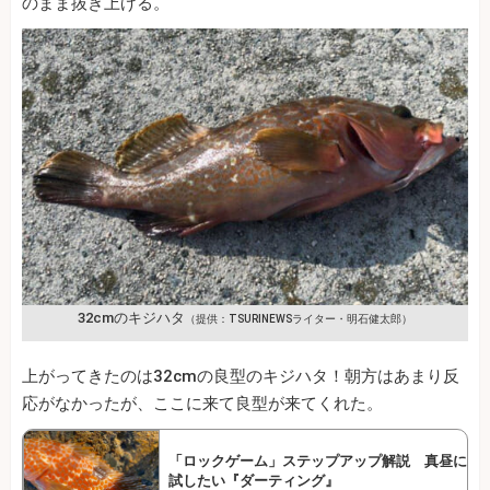
のまま抜き上げる。
32cmのキジハタ
（提供：TSURINEWSライター・明石健太郎）
上がってきたのは32cmの良型のキジハタ！朝方はあまり反
応がなかったが、ここに来て良型が来てくれた。
「ロックゲーム」ステップアップ解説 真昼に
試したい『ダーティング』