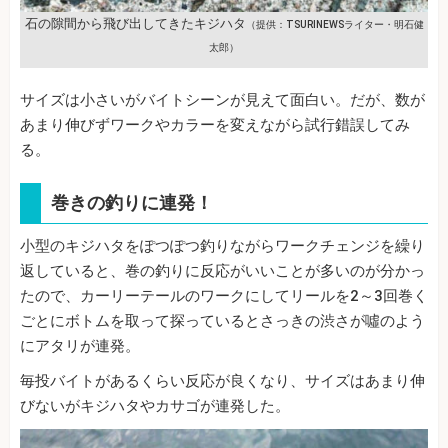
石の隙間から飛び出してきたキジハタ
（提供：TSURINEWSライター・明石健
太郎）
サイズは小さいがバイトシーンが見えて面白い。だが、数が
あまり伸びずワークやカラーを変えながら試行錯誤してみ
る。
巻きの釣りに連発！
小型のキジハタをぽつぽつ釣りながらワークチェンジを繰り
返していると、巻の釣りに反応がいいことが多いのが分かっ
たので、カーリーテールのワークにしてリールを2～3回巻く
ごとにボトムを取って探っているとさっきの渋さが噓のよう
にアタリが連発。
毎投バイトがあるくらい反応が良くなり、サイズはあまり伸
びないがキジハタやカサゴが連発した。