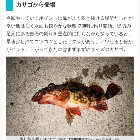
カサゴから登場
今回やっていくポイントは風がよく吹き抜ける場所だったが
幸い風はなく水面も穏やかな状態で3時に釣り開始。堤防の
足元にある敷石の周りを重点的に打ちながら探っていると、
早速少し沖でコツコツとしたアタリがあり、アワセると何か
がヒット。上がってきたのはまずまずのサイズのカサゴ。
少し型の良いカサゴ
（提供：TSURINEWSライター・明石健太郎）