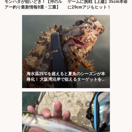
モンハタが狙いどき！【沖のル
ゲームに挑戦【上越】35cm本命
アー釣り最新情報8選・三重】
に29cmアジもヒット！
海水温25℃を超えると夏魚のシーズンが本
格化！ 大阪湾沿岸で狙えるターゲットを
紹介