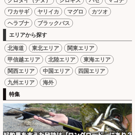
クロダイ（チヌ）
シロギス
ハゼ
マゴチ
ワカサギ
ヤリイカ
マグロ
カツオ
ヘラブナ
ブラックバス
エリアから探す
北海道
東北エリア
関東エリア
甲信越エリア
北陸エリア
東海エリア
関西エリア
中国エリア
四国エリア
九州エリア
海外
特集