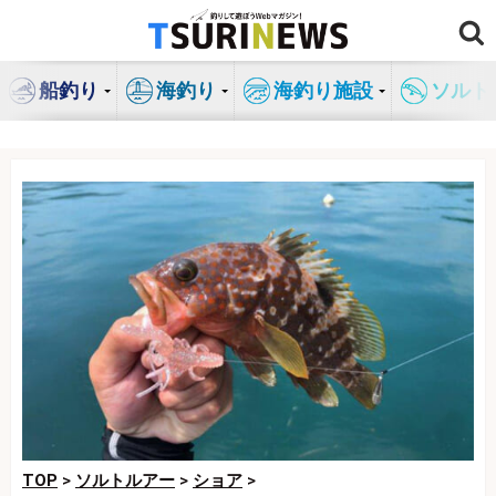
コ
ン
テ
船釣り
海釣り
海釣り施設
ソルト
ン
ツ
へ
ス
キ
ッ
プ
TOP
>
ソルトルアー
>
ショア
>