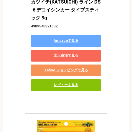
カツイチ(KATSUICHI) ライン DS
-6 デコイシンカー タイプスティ
ック 9g
4989540821602
Amazonで見る
楽天市場で見る
Yahoo!ショッピングで見る
レビューを見る