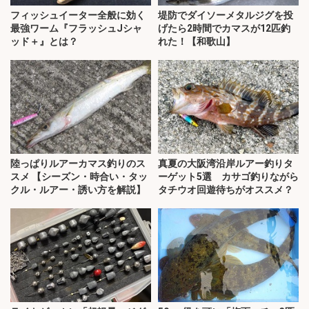
フィッシュイーター全般に効く
堤防でダイソーメタルジグを投
最強ワーム『フラッシュJシャ
げたら2時間でカマスが12匹釣
ッド＋』とは？
れた！【和歌山】
陸っぱりルアーカマス釣りのス
真夏の大阪湾沿岸ルアー釣りタ
スメ 【シーズン・時合い・タッ
ーゲット5選 カサゴ釣りながら
クル・ルアー・誘い方を解説】
タチウオ回遊待ちがオススメ？