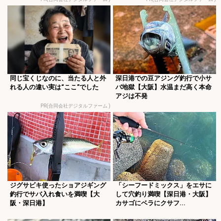
同じ宝くじなのに、当たる人と外
深日港での豆アジング釣行で小サ
れる人の違い実は“ここ”でした
バ地獄【大阪】水温まだ高く本命
アジは不発
PR(合同会社デジタルファーム )
ジグサビキ使ったショアジギング
「シーフードミックス」をエサに
釣行でサバ入れ食いを満喫【大
して穴釣り満喫【深日港・大阪】
阪・深日港】
カサゴにベラにクサフ...