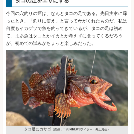
タコの足をエサにする
今回の穴釣りの餌は、なんとタコの足である。先日実家に帰
ったとき、「釣りに使え」と言って母がくれたものだ。私は
何度もイカゲソで魚を釣ってきているが、タコの足は初め
て。まあ魚はタコとかイカとか考えずに食ってくるだろう
が、初めての試みがちょっと楽しみだった。
タコ足にカサゴ
（提供：TSURINEWSライター・井上海生）