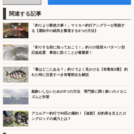
関連する記事
「釣りより断然大事！」マイカー釣行アングラーが実践す
る【運転中の眠気を撃退する6つの方法】
「釣りする前に知っておこう！」釣りの怪我４パターン別
応急処置 事前に防ぐことが最重要！
「毒はどこにある？」釣りでよく見かける【有毒魚5選】 釣
れた時に注意すべき有毒部位を解説
船酔いしないための5つの方法 専門家に聞く酔いのメカニ
ズムと対策
アユルアー釣行で40匹の爆釣！【滋賀】 好釣果を支えたロ
ングロッドの威力とは？