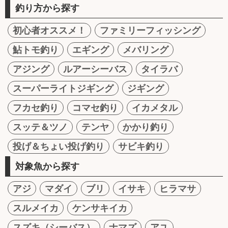
釣り方から探す
初心者オススメ！
ファミリーフィッシング
鮎トモ釣り
エギング
メバリング
アジング
ルアーシーバス
タイラバ
スーパーライトジギング
ジギング
フカセ釣り
コマセ釣り
イカメタル
スッテ＆ツノ
テンヤ
かかり釣り
投げ＆ちょい投げ釣り
サビキ釣り
対象魚から探す
アジ
マダイ
ブリ
イサキ
ヒラマサ
スルメイカ
ケンサキイカ
スズキ（シーバス）
ナマズ
アユ