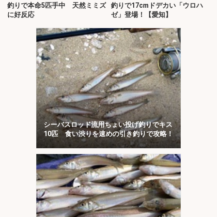
釣りで本命5匹手中 天然ミミズ
釣りで17cmドデカい「ウロハ
に好反応
ゼ」登場！【愛知】
シーバスロッド流用ちょい投げ釣りでキス
10匹 食い渋りを速めの引き釣りで攻略！