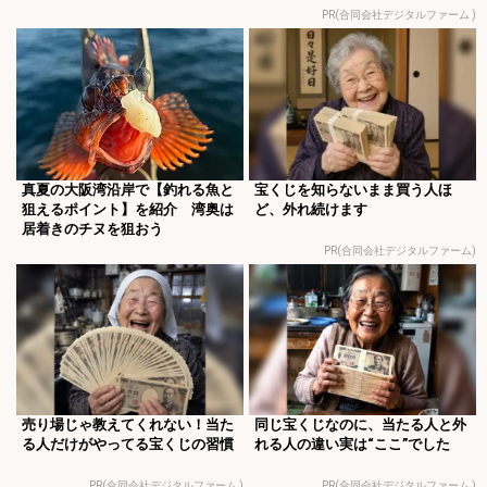
PR(合同会社デジタルファーム )
真夏の大阪湾沿岸で【釣れる魚と
宝くじを知らないまま買う人ほ
狙えるポイント】を紹介 湾奥は
ど、外れ続けます
居着きのチヌを狙おう
PR(合同会社デジタルファーム)
売り場じゃ教えてくれない！当た
同じ宝くじなのに、当たる人と外
る人だけがやってる宝くじの習慣
れる人の違い実は“ここ”でした
PR(合同会社デジタルファーム )
PR(合同会社デジタルファーム )