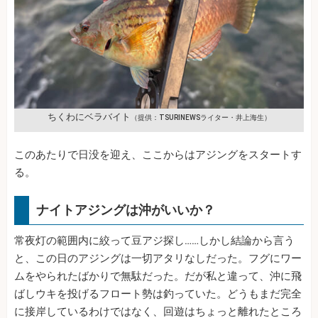
ちくわにベラバイト
（提供：TSURINEWSライター・井上海生）
このあたりで日没を迎え、ここからはアジングをスタートす
る。
ナイトアジングは沖がいいか？
常夜灯の範囲内に絞って豆アジ探し……しかし結論から言う
と、この日のアジングは一切アタリなしだった。フグにワー
ムをやられたばかりで無駄だった。だが私と違って、沖に飛
ばしウキを投げるフロート勢は釣っていた。どうもまだ完全
に接岸しているわけではなく、回遊はちょっと離れたところ