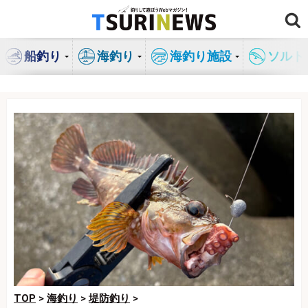
コ
ン
テ
船釣り
海釣り
海釣り施設
ソルト
ン
ツ
へ
ス
キ
ッ
プ
TOP
>
海釣り
>
堤防釣り
>