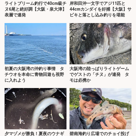
ライトブリーム釣行で40cm級チ
岸和田沖一文字でアジ11匹と
ヌ6尾と絶好調【大阪・泉大津】
44cmカンダイを好捕【大阪】サ
表層で連発
ビキと落とし込み釣りを堪能
初夏の大阪湾の沖釣り事情 タ
大阪湾の陸っぱりライトゲーム
チウオを本命に青物回遊も視野
でゲストの「チヌ」が連発 タ
に入れよう
モは必携か
夕マヅメが勝負！夏夜のウナギ
碧南海釣り広場でのチョイ投げ