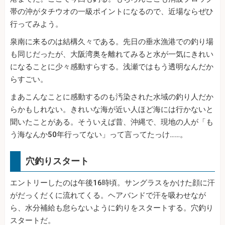
帯の沖がタチウオの一級ポイントになるので、近場ならぜひ
行ってみよう。
泉南に来るのは結構久々である。先日の垂水漁港での釣り場
も同じだったが、大阪湾奥を離れてみると水が一気にきれい
になることに少々感動すらする。浅瀬ではもう透明なんだか
らすごい。
まあこんなことに感動するのも汚染された水域の釣り人だか
らかもしれない。きれいな海が近い人ほど海には行かないと
聞いたことがある。そういえば昔、沖縄で、現地の人が「も
う海なんか50年行ってない」って言ってたっけ……。
穴釣りスタート
エントリーしたのは午後16時頃。サングラスをかけた顔に汗
がだっくだくに流れてくる。ヘアバンドで汗を吸わせなが
ら、水分補給も怠らないように釣りをスタートする。穴釣り
スタートだ。