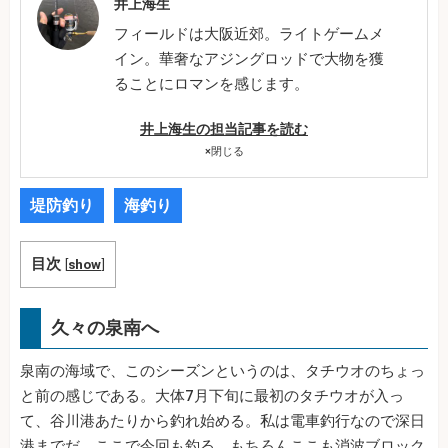
井上海生
フィールドは大阪近郊。ライトゲームメ
イン。華奢なアジングロッドで大物を獲
ることにロマンを感じます。
井上海生の担当記事を読む
×
閉じる
堤防釣り
海釣り
目次
[
show
]
久々の泉南へ
泉南の海域で、このシーズンというのは、タチウオのちょっ
と前の感じである。大体7月下旬に最初のタチウオが入っ
て、谷川港あたりから釣れ始める。私は電車釣行なので深日
港までだ。ここで今回も釣る。もちろんここも消波ブロック