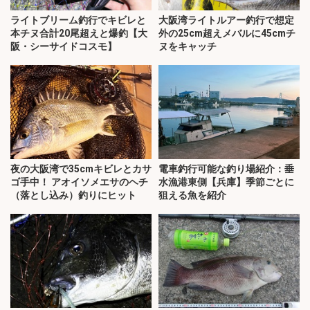
ライトブリーム釣行でキビレと
大阪湾ライトルアー釣行で想定
本チヌ合計20尾超えと爆釣【大
外の25cm超えメバルに45cmチ
阪・シーサイドコスモ】
ヌをキャッチ
夜の大阪湾で35cmキビレとカサ
電車釣行可能な釣り場紹介：垂
ゴ手中！ アオイソメエサのヘチ
水漁港東側【兵庫】季節ごとに
（落とし込み）釣りにヒット
狙える魚を紹介