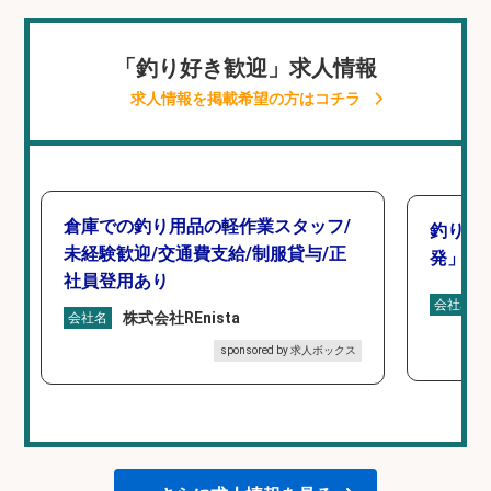
「釣り好き歓迎」求人情報
求人情報を掲載希望の方はコチラ
倉庫での釣り用品の軽作業スタッフ/
釣り好
未経験歓迎/交通費支給/制服貸与/正
発」/D
社員登用あり
会社名
株式会社REnista
会社名
sponsored by 求人ボックス