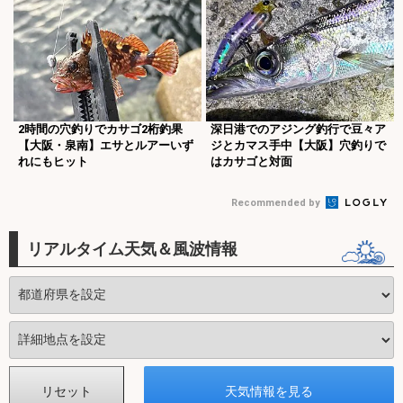
2時間の穴釣りでカサゴ2桁釣果
深日港でのアジング釣行で豆々ア
【大阪・泉南】エサとルアーいず
ジとカマス手中【大阪】穴釣りで
れにもヒット
はカサゴと対面
Recommended by
リアルタイム天気＆風波情報