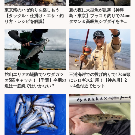
東京湾のハゼ釣りを楽しもう
夏の夜に大型魚が乱舞【神津
【タックル・仕掛け・エサ・釣
島・東京】ブッコミ釣りで74cm
り方・レシピを解説】
タマン＆高級魚シブダイをキャ
ッチ！
館山エリアの堤防でソウダガツ
三浦海岸での投げ釣りで17cm頭
オ5匹キャッチ！【千葉】今期の
にシロギス21尾！【神奈川】2
魚は一筋縄ではいかない？
～4色付近でヒット