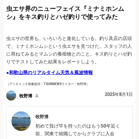
虫エサ界のニューフェイス『ミナミホンム
シ』をキス釣りとハゼ釣りで使ってみた
虫エサの世界も、いろいろと進化している。釣り具店の店頭
で、ミナミホンムシという虫エサを見つけた。スタッフの人
に尋ねてみるとマムシの養殖物とのこと。キス釣りとハゼ釣
りでテストしてみた結果をレポートしよう。
●
和歌山県のリアルタイム天気＆風波情報
（アイキャッチ画像提供：TSURINEWSライター・牧野博）
2025年8月1日
牧野博
牧野博
初めて投げ竿を持ったのはもう50年近く
前、関東で就職してからクラブに入会