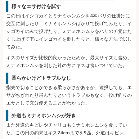
様々なエサ付けを試す
この日はイシゴカイとミナミホンムシを4本バリの仕掛けに
交互に刺したり、ミナミホンムシばかりで投げてみたり、イ
シゴカイのみで投げたり、ミナミホンムシをハリのチ元にた
くし上げて下にイシゴカイを刺したりと、様々な方法で試し
てみた。
キスのサイズが比較的良かったためか、最大サイズも含め、
ミナミホンムシを刺した針の方にキスは食いついていた。
柔らかいけどトラブルなし
指先で切ることができる柔らかさがあるが、遠投しても、エ
サがちぎれたり飛んだりというトラブルもなく、投げ釣りの
エサとして充分使えることがわかった。
外道もミナミホンムシが好き
また外道のキビレやチャリコもミナミホンムシを食ってい
た。この日の釣果はキス24cmまでを9匹、外道はキビレ、