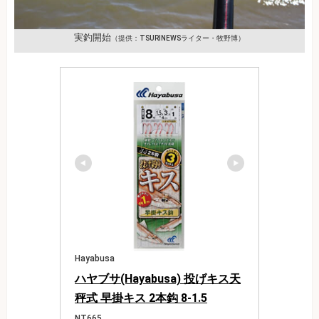
実釣開始
（提供：TSURINEWSライター・牧野博）
Hayabusa
ハヤブサ(Hayabusa) 投げキス天
秤式 早掛キス 2本鈎 8-1.5
NT665