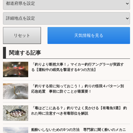
関連する記事
「釣りより断然大事！」マイカー釣行アングラーが実践す
る【運転中の眠気を撃退する6つの方法】
「釣りする前に知っておこう！」釣りの怪我４パターン別
応急処置 事前に防ぐことが最重要！
「毒はどこにある？」釣りでよく見かける【有毒魚5選】 釣
れた時に注意すべき有毒部位を解説
船酔いしないための5つの方法 専門家に聞く酔いのメカニ