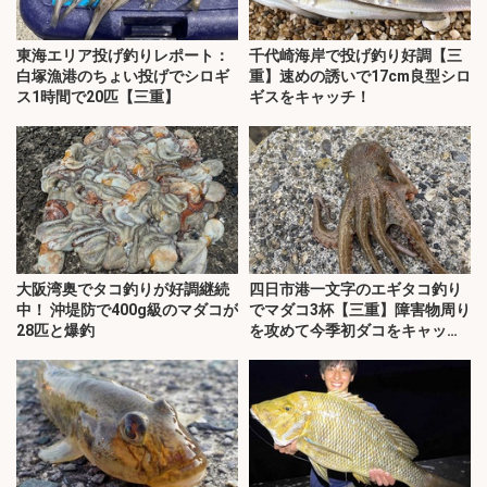
東海エリア投げ釣りレポート：
千代崎海岸で投げ釣り好調【三
白塚漁港のちょい投げでシロギ
重】速めの誘いで17cm良型シロ
ス1時間で20匹【三重】
ギスをキャッチ！
大阪湾奥でタコ釣りが好調継続
四日市港一文字のエギタコ釣り
中！ 沖堤防で400g級のマダコが
でマダコ3杯【三重】障害物周り
28匹と爆釣
を攻めて今季初ダコをキャッ
チ！