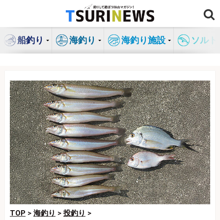
コ
ン
テ
船釣り
海釣り
海釣り施設
ソルト
ン
ツ
へ
ス
キ
ッ
プ
TOP
>
海釣り
>
投釣り
>