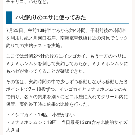
チャリコ、ハゼなど。
ハゼ釣りのエサに使ってみた
7月25日、午前10時半ごろから約4時間、干潮前後の時間帯
を利用し紀ノ川河口右岸、南海電車鉄橋付近の河原でミャク
釣りでの実釣テストを実施。
ここでは最初2本針の片方にイシゴカイ、もう一方のハリに
ミナミホンムシを刺して実釣してみたが、ミナミホンムシに
もハゼが食ってくることが確認できた。
その後は、実釣時間の中で少しずつ移動しながら移動した各
ポイントで7～10投ずつ、イシゴカイとミナミホンムシのみ
で釣り、各々の釣果を別々にビニル袋に入れてクリール内に
保管、実釣終了時に釣果の比較を行った。
・イシゴカイ：14匹 小型が多い
・ミナミホンムシ：18匹 当日最長13cm含み比較的サイズ
大き目