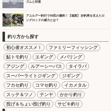
ズムと対策
アユルアー釣行で40匹の爆釣！【滋賀】 好釣果を支えたロ
ングロッドの威力とは？
釣り方から探す
初心者オススメ！
ファミリーフィッシング
鮎トモ釣り
エギング
メバリング
アジング
ルアーシーバス
タイラバ
スーパーライトジギング
ジギング
フカセ釣り
コマセ釣り
イカメタル
スッテ＆ツノ
テンヤ
かかり釣り
投げ＆ちょい投げ釣り
サビキ釣り