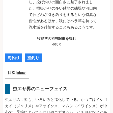
し、投げ釣りの面白さに魅了されまし
た。根掛かりの多い砂地の磯場や河口内
でわざわざ引き釣りをするという特異な
習性があるほか、秋にはヘラ竿を持って
汽水域を徘徊することもあるようです。
牧野博の担当記事を読む
×
閉じる
海釣り
投釣り
目次
[
show
]
虫エサ界のニューフェイス
虫エサの世界も、いろいろと進化している。かつてはイシゴ
カイ（ジャリメ）やアオイソメ、マムシ（イワイソメ）が中
心で、季節によってチロリやコガネムシ、イチヨセなどがあ