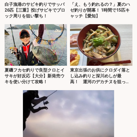
白子漁港のサビキ釣りでサッパ
「え、もう釣れるの？」夏のハ
26匹【三重】投げサビキでブロ
ゼ釣りが開幕！ 1時間で15匹キ
ック周りを狙い撃ち！
ャッチ【愛知】
夏磯フカセ釣りで良型クロとイ
東京出張のお供にクロダイ落と
サキが好反応【大分】新発売ウ
し込み釣りと深川めしが最
キを使い分けて攻略！
高！ 運河のデカチヌを狙って
みた