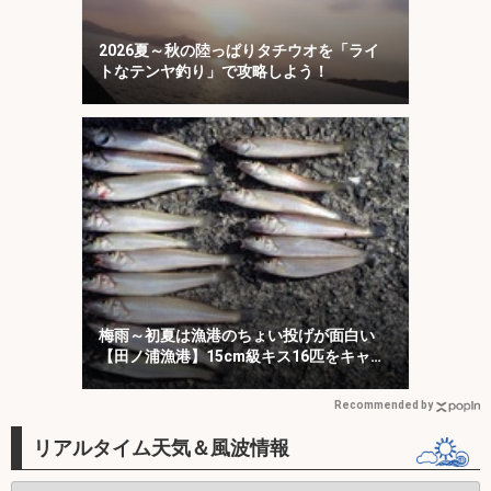
2026夏～秋の陸っぱりタチウオを「ライ
トなテンヤ釣り」で攻略しよう！
梅雨～初夏は漁港のちょい投げが面白い
【田ノ浦漁港】15cm級キス16匹をキャッ
チ！
Recommended by
リアルタイム天気＆風波情報