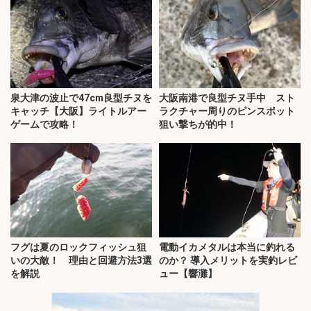
泉大津の波止で47cm良型チヌを
大阪南港で良型チヌ手中 スト
キャッチ【大阪】ライトルアー
ラクチャー周りのピンスポット
ゲームで攻略！
狙い撃ちが的中！
フグは夏のロックフィッシュ狙
電動イカメタルは本当に釣れる
いの大敵！ 理由と回避方法3選
のか？ 導入メリットを実釣レビ
を解説
ュー【響灘】