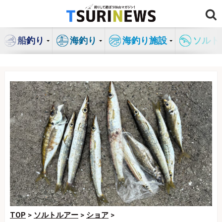
コ
ン
テ
船釣り
海釣り
海釣り施設
ソルト
ン
ツ
へ
ス
キ
ッ
プ
TOP
>
ソルトルアー
>
ショア
>