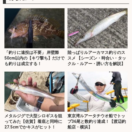
「釣りに遠投は不要」 岸壁際
陸っぱりルアーカマス釣りのス
50cm以内の【キワ撃ち】だけで
スメ 【シーズン・時合い・タッ
も釣りは成立する！
クル・ルアー・誘い方を解説】
メタルジグで大型シロギスを狙
東京湾ルアータチウオ船でトッ
ってみた【佐賀】着底と同時に
プ36尾と数釣り達成！【渡辺釣
27.5cmでかキスがヒット！
船店・横浜】