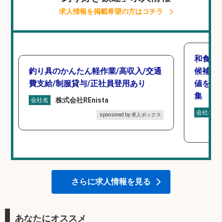
求人情報を掲載希望の方はコチラ
和食,
釣り具のかんたん軽作業/高収入/交通
候補/
費支給/制服貸与/正社員登用あり
値を上
集
株式会社REnista
会社名
会社名
sponsored by 求人ボックス
さらに求人情報を見る
あなたにオススメ