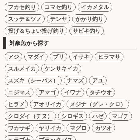
フカセ釣り
コマセ釣り
イカメタル
スッテ＆ツノ
テンヤ
かかり釣り
投げ＆ちょい投げ釣り
サビキ釣り
対象魚から探す
アジ
マダイ
ブリ
イサキ
ヒラマサ
スルメイカ
ケンサキイカ
スズキ（シーバス）
ナマズ
アユ
ニジマス
アマゴ
イワナ
タチウオ
ヒラメ
アオリイカ
メジナ（グレ・クロ）
クロダイ（チヌ）
シロギス
ハゼ
マゴチ
ワカサギ
ヤリイカ
マグロ
カツオ
ヘラブナ
ブラックバス