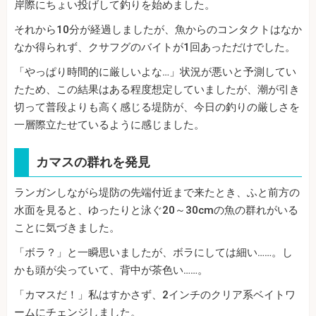
岸際にちょい投げして釣りを始めました。
それから10分が経過しましたが、魚からのコンタクトはなか
なか得られず、クサフグのバイトが1回あっただけでした。
「やっぱり時間的に厳しいよな…」状況が悪いと予測してい
たため、この結果はある程度想定していましたが、潮が引き
切って普段よりも高く感じる堤防が、今日の釣りの厳しさを
一層際立たせているように感じました。
カマスの群れを発見
ランガンしながら堤防の先端付近まで来たとき、ふと前方の
水面を見ると、ゆったりと泳ぐ20～30cmの魚の群れがいる
ことに気づきました。
「ボラ？」と一瞬思いましたが、ボラにしては細い……。し
かも頭が尖っていて、背中が茶色い……。
「カマスだ！」私はすかさず、2インチのクリア系ベイトワ
ームにチェンジしました。