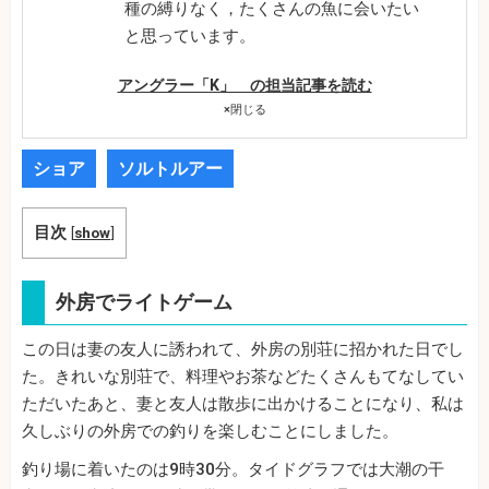
種の縛りなく，たくさんの魚に会いたい
と思っています。
アングラー「K」 の担当記事を読む
×
閉じる
ショア
ソルトルアー
目次
[
show
]
外房でライトゲーム
この日は妻の友人に誘われて、外房の別荘に招かれた日でし
た。きれいな別荘で、料理やお茶などたくさんもてなしてい
ただいたあと、妻と友人は散歩に出かけることになり、私は
久しぶりの外房での釣りを楽しむことにしました。
釣り場に着いたのは9時30分。タイドグラフでは大潮の干