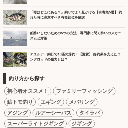
「毒はどこにある？」釣りでよく見かける【有毒魚5選】 釣
れた時に注意すべき有毒部位を解説
船酔いしないための5つの方法 専門家に聞く酔いのメカニ
ズムと対策
アユルアー釣行で40匹の爆釣！【滋賀】 好釣果を支えたロ
ングロッドの威力とは？
釣り方から探す
初心者オススメ！
ファミリーフィッシング
鮎トモ釣り
エギング
メバリング
アジング
ルアーシーバス
タイラバ
スーパーライトジギング
ジギング