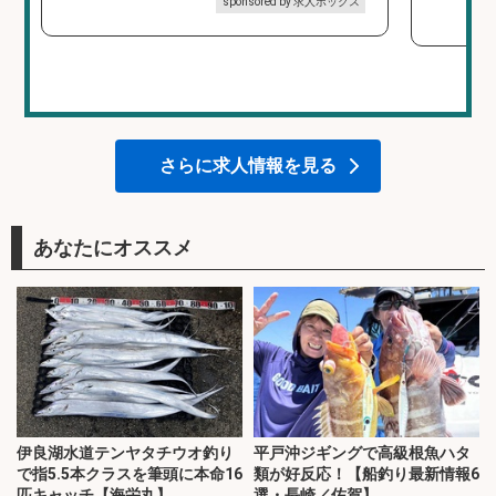
sponsored by 求人ボックス
さらに求人情報を見る
あなたにオススメ
伊良湖水道テンヤタチウオ釣り
平戸沖ジギングで高級根魚ハタ
で指5.5本クラスを筆頭に本命16
類が好反応！【船釣り最新情報6
匹キャッチ【海栄丸】
選・長崎／佐賀】