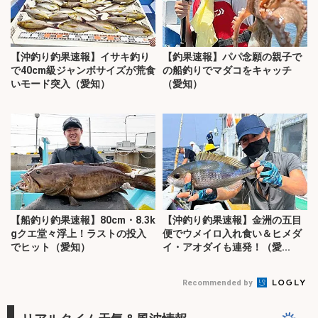
【沖釣り釣果速報】イサキ釣り
【釣果速報】パパ念願の親子で
で40cm級ジャンボサイズが荒食
の船釣りでマダコをキャッチ
いモード突入（愛知）
（愛知）
【船釣り釣果速報】80cm・8.3k
【沖釣り釣果速報】金洲の五目
gクエ堂々浮上！ラストの投入
便でウメイロ入れ食い＆ヒメダ
でヒット（愛知）
イ・アオダイも連発！（愛...
Recommended by