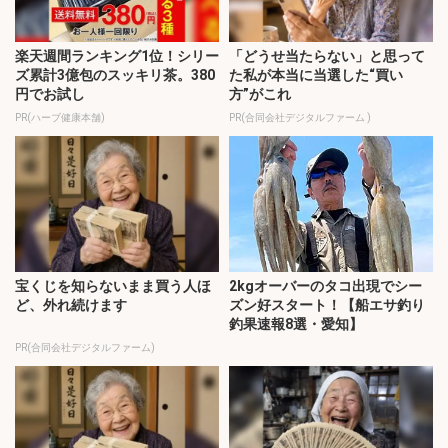
楽天週間ランキング1位！シリー
「どうせ当たらない」と思って
ズ累計3億包のスッキリ茶。380
た私が本当に当選した“買い
円でお試し
方”がこれ
PR(ハーブ健康本舗)
PR(合同会社デジタルファーム )
宝くじを知らないまま買う人ほ
2kgオーバーのタコ出現でシー
ど、外れ続けます
ズン好スタート！【船エサ釣り
釣果速報8選・愛知】
PR(合同会社デジタルファーム)