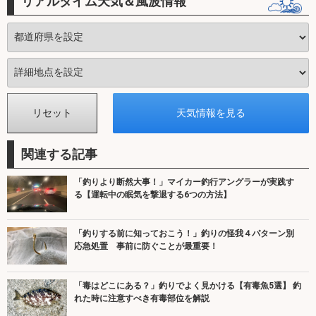
リアルタイム天気＆風波情報
関連する記事
「釣りより断然大事！」マイカー釣行アングラーが実践す
る【運転中の眠気を撃退する6つの方法】
「釣りする前に知っておこう！」釣りの怪我４パターン別
応急処置 事前に防ぐことが最重要！
「毒はどこにある？」釣りでよく見かける【有毒魚5選】 釣
れた時に注意すべき有毒部位を解説