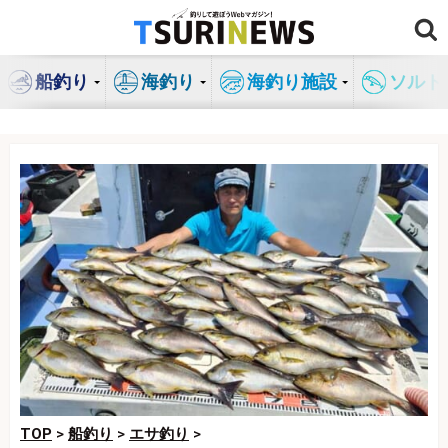
コ
ン
テ
船釣り
海釣り
海釣り施設
ソルト
ン
ツ
へ
ス
キ
ッ
プ
TOP
>
船釣り
>
エサ釣り
>