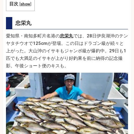
目次
[
show
]
忠栄丸
愛知県・南知多町片名港の
忠栄丸
では、28日伊良湖沖のテン
ヤタチウオで125cmが登場。この日はドラゴン級が続々と
上がった。大山沖のイサキもジャンボ級が爆釣中。29日も1
匹でも大満足のイサキが上がり好釣果を前に納得の記念撮
影。午後ショート便のキスも。