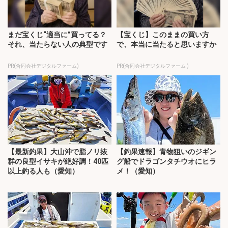
まだ宝くじ“適当に”買ってる？
【宝くじ】このままの買い方
それ、当たらない人の典型です
で、本当に当たると思いますか
PR(合同会社デジタルファーム)
PR(合同会社デジタルファーム )
【最新釣果】大山沖で脂ノリ抜
【釣果速報】青物狙いのジギン
群の良型イサキが絶好調！40匹
グ船でドラゴンタチウオにヒラ
以上釣る人も（愛知）
メ！（愛知）