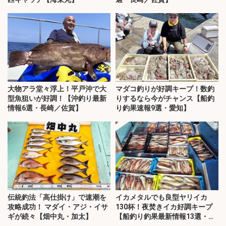
大物アラ堂々浮上！平戸沖で大
マダコ釣りが好調キープ！数釣
型魚狙いが好調！【沖釣り最新
りするなら今がチャンス【船釣
情報6選・長崎／佐賀】
り釣果速報9選・愛知】
伝統釣法「高仕掛け」で速潮を
イカメタルでも良型ヤリイカ
攻略成功！ マダイ・アジ・イサ
130杯！夜焚きイカ好調キープ
ギが続々【畑中丸・加太】
【船釣り釣果最新情報13選・玄
界灘】