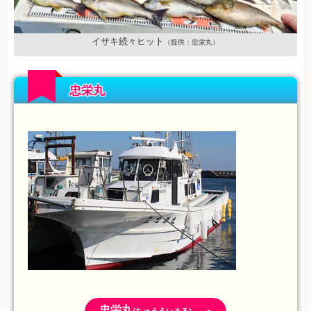
イサキ続々ヒット
（提供：忠栄丸）
忠栄丸
忠栄丸