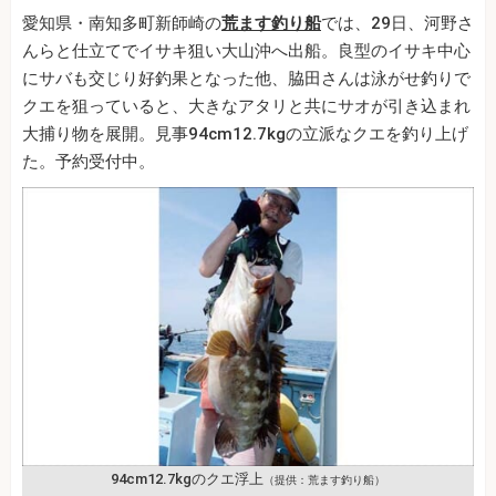
愛知県・南知多町新師崎の
荒ます釣り船
では、29日、河野さ
んらと仕立てでイサキ狙い大山沖へ出船。良型のイサキ中心
にサバも交じり好釣果となった他、脇田さんは泳がせ釣りで
クエを狙っていると、大きなアタリと共にサオが引き込まれ
大捕り物を展開。見事94cm12.7kgの立派なクエを釣り上げ
た。予約受付中。
94cm12.7kgのクエ浮上
（提供：荒ます釣り船）