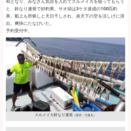
和となり、みなさん気合を入れてスルメイカを狙ってもらう
と、鈴なり連発で好釣果。サオ頭は3ケタ達成の100匹釣
果。船上も所狭しと天日干しされ、炎天下の空を涼しげに演
出。爽快にたなびいた。
予約受付中。
スルメイカ鈴なり連発
（提供：大進丸）