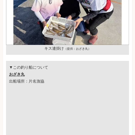
キス連掛け
（提供：おざき丸）
▼この釣り船について
おざき丸
出船場所：片名漁協