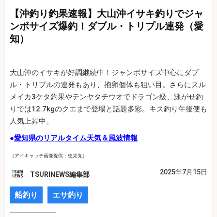
【沖釣り釣果速報】大山沖イサキ釣りでジャ
ンボサイズ爆釣！ダブル・トリプル連発（愛
知）
大山沖のイサキが好調継続中！ジャンボサイズ中心にダブ
ル・トリプルの連発もあり、抱卵個体も狙い目。さらにスル
メイカ3ケタ釣果やテンヤタチウオでドラゴン級、泳がせ釣
りでは12.7kgのクエまで登場と話題多彩。キス釣り午後便も
人気上昇中。
●
愛知県のリアルタイム天気＆風波情報
（アイキャッチ画像提供：忠栄丸）
2025年7月15日
TSURINEWS編集部
船釣り
エサ釣り