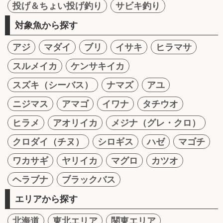
投げ＆ちょい投げ釣り
サビキ釣り
対象魚から探す
アジ
マダイ
ブリ
イサキ
ヒラマサ
スルメイカ
ケンサキイカ
スズキ（シーバス）
ナマズ
アユ
ニジマス
アマゴ
イワナ
タチウオ
ヒラメ
アオリイカ
メジナ（グレ・クロ）
クロダイ（チヌ）
シロギス
ハゼ
マゴチ
ワカサギ
ヤリイカ
マグロ
カツオ
ヘラブナ
ブラックバス
エリアから探す
北海道
東北エリア
関東エリア