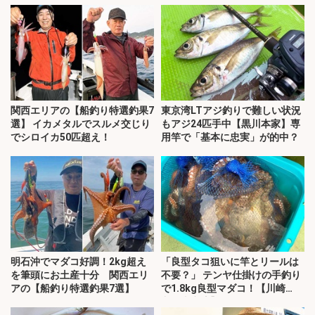
関西エリアの【船釣り特選釣果7
東京湾LTアジ釣りで難しい状況
選】 イカメタルでスルメ交じり
もアジ24匹手中【黒川本家】専
でシロイカ50匹超え！
用竿で「基本に忠実」が的中？
明石沖でマダコ好調！2kg超え
「良型タコ狙いに竿とリールは
を筆頭にお土産十分 関西エリ
不要？」 テンヤ仕掛けの手釣り
アの【船釣り特選釣果7選】
で1.8kg良型マダコ！【川崎
丸・東京湾】