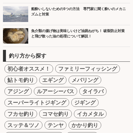
船酔いしないための5つの方法 専門家に聞く酔いのメカニ
ズムと対策
魚介類の揚げ物は美味しいけど油跳ねがち！ 破裂防止対策
と飛び散った油の処理について解説！
釣り方から探す
初心者オススメ！
ファミリーフィッシング
鮎トモ釣り
エギング
メバリング
アジング
ルアーシーバス
タイラバ
スーパーライトジギング
ジギング
フカセ釣り
コマセ釣り
イカメタル
スッテ＆ツノ
テンヤ
かかり釣り