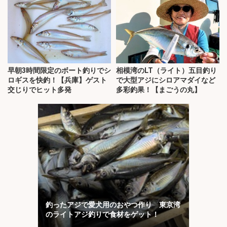
早朝3時間限定のボート釣りでシ
相模湾のLT（ライト）五目釣り
ロギスを快釣！【兵庫】ゲスト
で大型アジにシロアマダイなど
交じりでヒット多発
多彩釣果！【まごうの丸】
釣ったアジで愛犬用のおやつ作り 東京湾
のライトアジ釣りで食材をゲット！