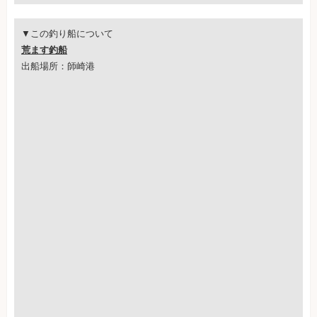
▼この釣り船について
荒ます釣船
出船場所：師崎港