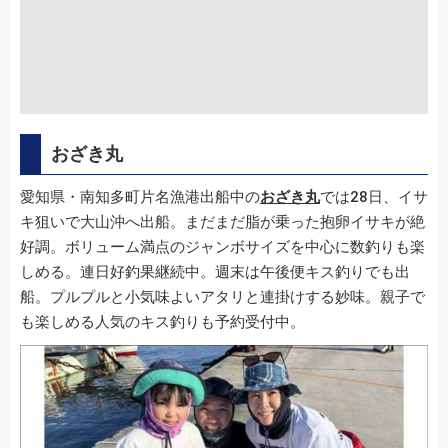
おざき丸
愛知県・南知多町片名漁港出船中の
おざき丸
では28日、イサ
キ狙いで大山沖へ出船。まだまだ脂が乗った抱卵イサキが絶
好調。ボリューム満点のジャンボサイズを中心に数釣りも楽
しめる。連日好釣果継続中。週末は午後便キス釣りでも出
船。プルプルと小気味よいアタリと連掛けする妙味。親子で
も楽しめる人気のキス釣りも予約受付中。