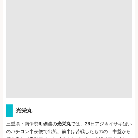
光栄丸
三重県・南伊勢町礫浦の
光栄丸
では、28日アジ＆イサキ狙い
のバチコン半夜便で出船。前半は苦戦したものの、中盤から