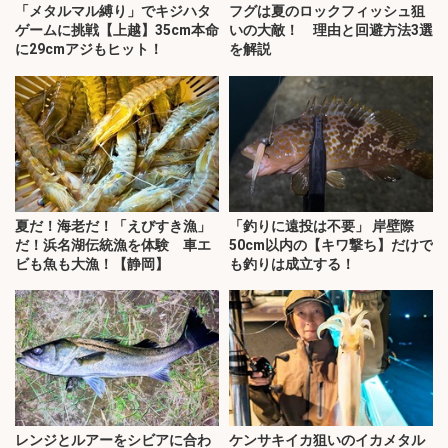
「メタルマル縛り」でキジハタ
フグは夏のロックフィッシュ狙
ゲームに挑戦【上越】35cm本命
いの大敵！ 理由と回避方法3選
に29cmアジもヒット！
を解説
夏だ！海老だ！「えびすき漁」
「釣りに遠投は不要」 岸壁際
だ！浜名湖伝統漁を体験 車エ
50cm以内の【キワ撃ち】だけで
ビも魚も大漁！【静岡】
も釣りは成立する！
レンジとルアーをシビアに合わ
ケンサキイカ狙いのイカメタル