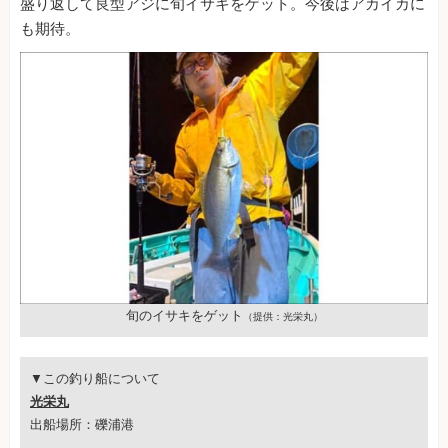
盛り返して良型アジに旬イサキをゲット。今後はアカイカに
も期待。
旬のイサキをゲット
（提供：光栄丸）
▼この釣り船について
光栄丸
出船場所：礫浦港