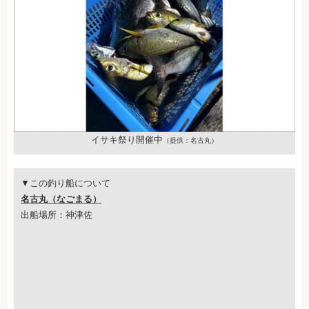
イサキ祭り開催中
（提供：名古丸）
▼この釣り船について
名古丸（なごまる）
出船場所：神津佐