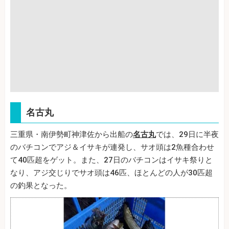
名古丸
三重県・南伊勢町神津佐から出船の
名古丸
では、29日に半夜
のバチコンでアジ＆イサキが連発し、サオ頭は2魚種合わせ
て40匹超をゲット。また、27日のバチコンはイサキ祭りと
なり、アジ交じりでサオ頭は46匹、ほとんどの人が30匹超
の釣果となった。