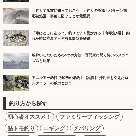
「釣りする前に知っておこう！」釣りの怪我４パターン別
応急処置 事前に防ぐことが最重要！
「毒はどこにある？」釣りでよく見かける【有毒魚5選】 釣
れた時に注意すべき有毒部位を解説
船酔いしないための5つの方法 専門家に聞く酔いのメカニ
ズムと対策
アユルアー釣行で40匹の爆釣！【滋賀】 好釣果を支えたロ
ングロッドの威力とは？
釣り方から探す
初心者オススメ！
ファミリーフィッシング
鮎トモ釣り
エギング
メバリング