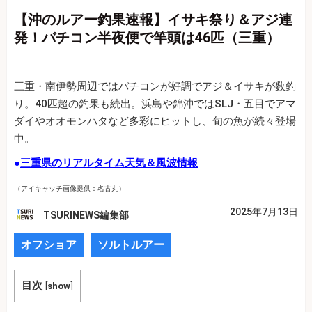
【沖のルアー釣果速報】イサキ祭り＆アジ連
発！バチコン半夜便で竿頭は46匹（三重）
三重・南伊勢周辺ではバチコンが好調でアジ＆イサキが数釣
り。40匹超の釣果も続出。浜島や錦沖ではSLJ・五目でアマ
ダイやオオモンハタなど多彩にヒットし、旬の魚が続々登場
中。
●
三重県のリアルタイム天気＆風波情報
（アイキャッチ画像提供：名古丸）
2025年7月13日
TSURINEWS編集部
オフショア
ソルトルアー
目次
[
show
]