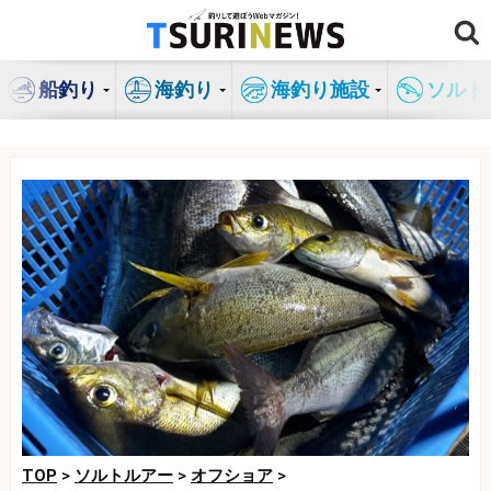
コ
ン
テ
船釣り
海釣り
海釣り施設
ソルト
ン
ツ
へ
ス
キ
ッ
プ
TOP
>
ソルトルアー
>
オフショア
>