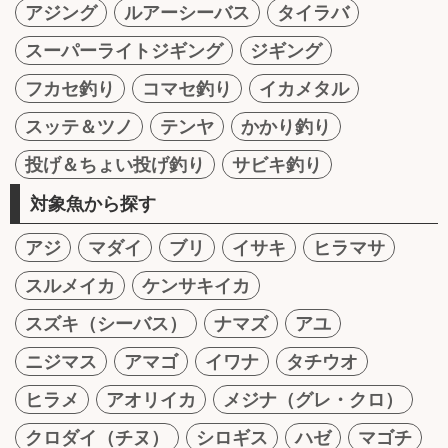
アジング
ルアーシーバス
タイラバ
スーパーライトジギング
ジギング
フカセ釣り
コマセ釣り
イカメタル
スッテ＆ツノ
テンヤ
かかり釣り
投げ＆ちょい投げ釣り
サビキ釣り
対象魚から探す
アジ
マダイ
ブリ
イサキ
ヒラマサ
スルメイカ
ケンサキイカ
スズキ（シーバス）
ナマズ
アユ
ニジマス
アマゴ
イワナ
タチウオ
ヒラメ
アオリイカ
メジナ（グレ・クロ）
クロダイ（チヌ）
シロギス
ハゼ
マゴチ