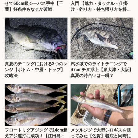
せて60cm級シーバス手中【千
入門 【魅力・タックル・仕掛
葉】好条件もなぜか苦戦
け・釣り方・持ち帰り方を解
説】
真夏のチニングにおける3つのレ
汽水域でのライトチニングで
ンジ【ボトム・中層・トップ】
47cmチヌ浮上【泉大津・大阪】
攻略法
真夏の時合いは一瞬？
フロートリグアジングで24cm超
メタルジグで大型シロギスを狙
えアジ連打に成功！【江田島・
ってみた【佐賀】着底と同時に