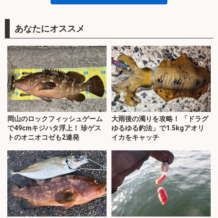
あなたにオススメ
岡山のロックフィッシュゲーム
大雨後の濁りを攻略！ 「ドラグ
で49cmキジハタ浮上！ 珍ゲス
ゆるゆる釣法」で1.5kgアオリ
トのオニオコゼも2連発
イカをキャッチ