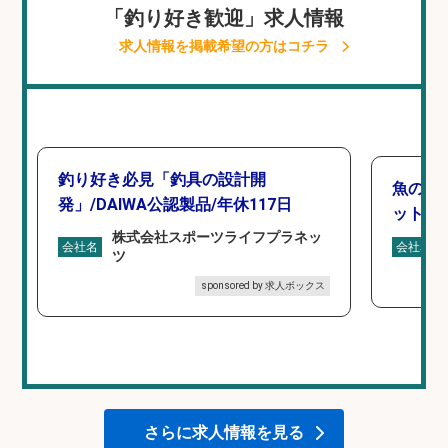
「釣り好き歓迎」求人情報
求人情報を掲載希望の方はコチラ
釣り好き必見「釣具の設計開
魚の「
発」/DAIWA公認製品/年休117日
ットを
株式会社スポーツライフプラネッ
会社名
会社名
ツ
sponsored by 求人ボックス
さらに求人情報を見る