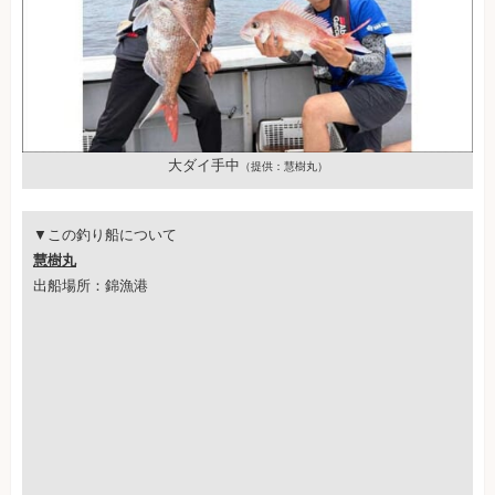
大ダイ手中
（提供：慧樹丸）
▼この釣り船について
慧樹丸
出船場所：錦漁港