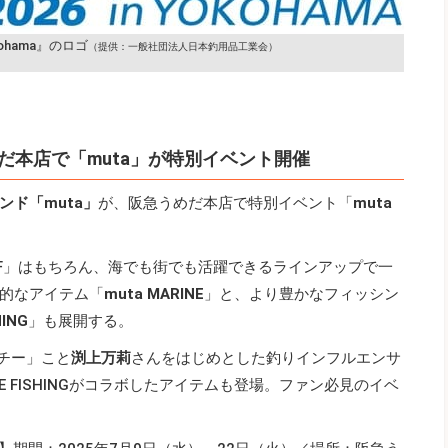
kohama』のロゴ
（提供：一般社団法人日本釣用品工業会）
だ本店で「muta」が特別イベント開催
ンド「muta」
が、阪急うめだ本店で特別イベント「
muta
 GOLF」はもちろん、海でも街でも活躍できるラインアップで一
的なアイテム「
muta MARINE
」と、より豊かなフィッシン
HING
」も展開する。
チー」こと
渕上万莉
さんをはじめとした釣りインフルエンサ
NE FISHINGがコラボしたアイテムも登場。ファン必見のイベ