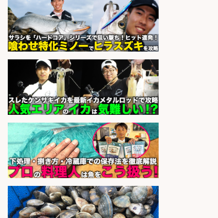
魚と肴 いとおかし 魚と肴 いとお
会社名
かし
sponsored by 求人ボックス
日払いOKで即日収入/製造スタッフ/
「堺市堺区」「時給1,600円」入社
祝金10万円/自転車部品や釣り具の
組立/堺市堺区の工場/未経験歓迎
パーソルファクトリーパートナ
会社名
ーズ株式会社
sponsored by 求人ボックス
さらに求人情報を見る