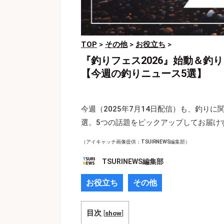
TOP
>
その他
>
お役立ち
>
『釣りフェス2026』始動＆釣
【今週の釣りニュース5選】
今週（2025年7月14日配信）も、釣りに
選。5つの話題をピックアップしてお届け
（アイキャッチ画像提供：TSUIRNEWS編集部）
TSURINEWS編集部
お役立ち
その他
目次
[
show
]