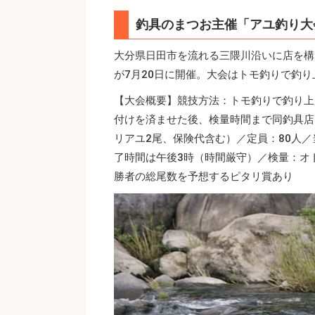
釣具のまつお主催「アユ釣り大
大分県日田市を流れる三隈川沿いに店を構
が7月20日に開催。大会はトモ釣りで釣
【大会概要】競技方法：トモ釣りで釣り上
付けを済ませた後、検量時間まで同釣具店
リアユ2尾、保険代含む）／定員：80人
了時間は午後3時（時間厳守）／検量：オ
勝者の総尾数を予想するピタリ賞あり