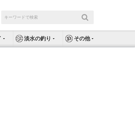
検
検
索:
索
イ
淡水の釣り
その他