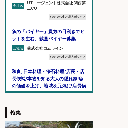
UTエージェント株式会社 関西第
会社名
二CU
sponsored by 求人ボックス
魚の「バイヤー」貴方の目利きでヒ
ットを生む、裁量バイヤー募集
株式会社コムライン
会社名
sponsored by 求人ボックス
和食, 日本料理・懐石料理/店長・店
長候補/本物を知る大人の隠れ家!魚
の価値を上げ、地域を元気に!店長候
補募集
酒場あらかぶ 酒場あらかぶ
会社名
特集
sponsored by 求人ボックス
釣り具などの出荷作業～～/工場/製