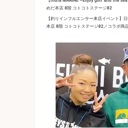
【muta MARINE〜Enjoy golf and
めだ本店 8階 コトコトステージ82
【釣りインフルエンサー来店イベント】日時
本店 8階 コトコトステージ82​​​​​​