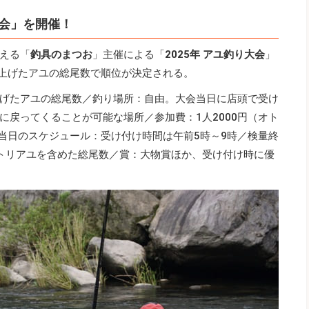
会」を開催！
える「
釣具のまつお
」主催による「
2025年 アユ釣り大会
」
り上げたアユの総尾数で順位が決定される。
げたアユの総尾数／釣り場所：自由。大会当日に店頭で受け
に戻ってくることが可能な場所／参加費：1人2000円（オト
／当日のスケジュール：受け付け時間は午前5時～9時／検量終
トリアユを含めた総尾数／賞：大物賞ほか、受け付け時に優