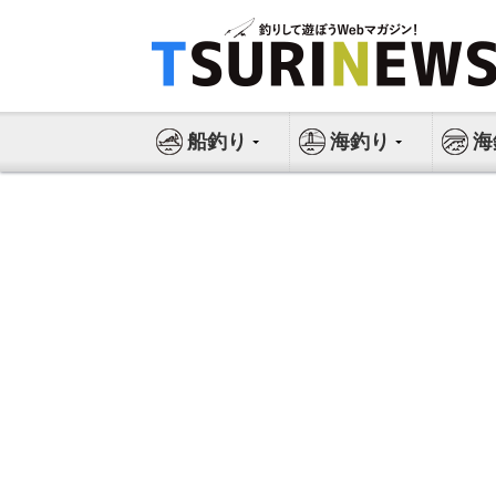
コ
ン
テ
ン
ツ
船釣り
海釣り
海
へ
ス
キ
ッ
プ