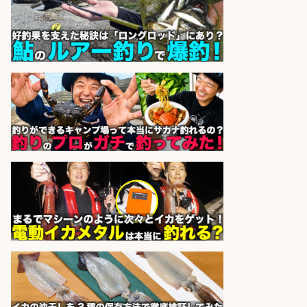
造
UTグループ株式会社
会社名
sponsored by 求人ボックス
精肉・青果・鮮魚販売/「志布志
市」お魚のカットや商品の陳列スタ
ッフ/志布志市/「時給1,150円〜」/
未経験歓迎×残業少なめ×車通勤OK/
鹿児島県
株式会社ホットスタッフ鹿児島
会社名
sponsored by 求人ボックス
精肉・青果・鮮魚販売/「志布志
市」「時給1,150円〜」志布志市で
お魚のカットや商品の陳列業務/時
間選べる×未経験歓迎×残業少なめ/
鹿児島県/志布志市