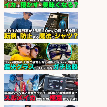
株式会社ホットスタッフ鹿児島
会社名
sponsored by 求人ボックス
日払いOKで即日収入/ライン作業員/
「堺市堺区」「時給1,600円」堺市
堺区の工場で自転車部品や釣り具の
組立/入社祝金10万円/未経験歓迎・
土日祝休みで年間休日126日・日払
いOK/大阪府
パーソルファクトリーパートナ
会社名
ーズ株式会社
sponsored by 求人ボックス
和食, 日本料理・懐石料理/店長・店
長候補/ライブ感が満載!魚の価値を
上げ、食とエンタメで地域を元気に!
店長候補募集