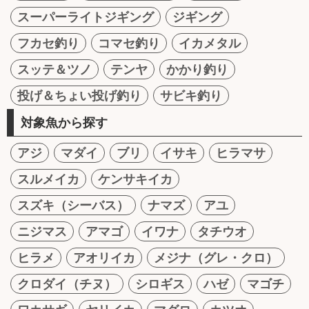
スーパーライトジギング
ジギング
フカセ釣り
コマセ釣り
イカメタル
スッテ＆ツノ
テンヤ
かかり釣り
投げ＆ちょい投げ釣り
サビキ釣り
対象魚から探す
アジ
マダイ
ブリ
イサキ
ヒラマサ
スルメイカ
ケンサキイカ
スズキ（シーバス）
ナマズ
アユ
ニジマス
アマゴ
イワナ
タチウオ
ヒラメ
アオリイカ
メジナ（グレ・クロ）
クロダイ（チヌ）
シロギス
ハゼ
マゴチ