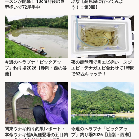
ーズンが開幕！ 10cm前後の良
ぶな【高原湖に行ってみよ
型揃いで72尾手中
う！：第3回】
今週のヘラブナ「ピックアッ
夜の琵琶湖で川エビ掬い スジ
プ」釣り場2026【静岡・西の谷
エビ・テナガエビ合わせて1時間
池】
で62匹キャッチ！
関東ウナギ釣り釣果レポート：
今週のヘラブナ「ピックアッ
本命ウナギ他5魚種登場の五目釣
プ」釣り場2026【山梨・西湖】