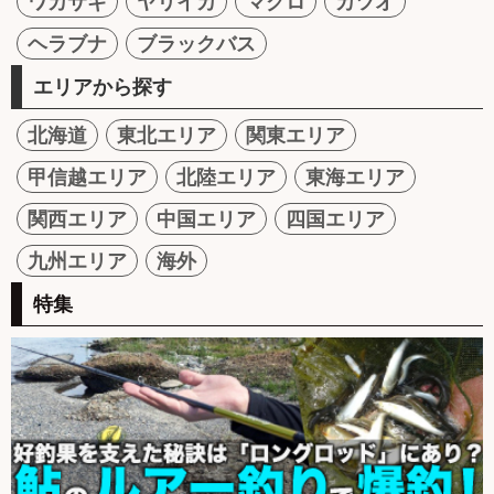
ワカサギ
ヤリイカ
マグロ
カツオ
ヘラブナ
ブラックバス
エリアから探す
北海道
東北エリア
関東エリア
甲信越エリア
北陸エリア
東海エリア
関西エリア
中国エリア
四国エリア
九州エリア
海外
特集