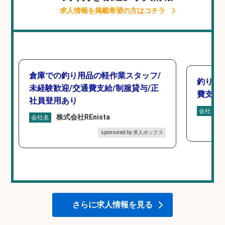
求人情報を掲載希望の方はコチラ
倉庫での釣り用品の軽作業スタッフ/
釣り具
未経験歓迎/交通費支給/制服貸与/正
費支給
社員登用あり
会社名
株式会社REnista
会社名
sponsored by 求人ボックス
さらに求人情報を見る