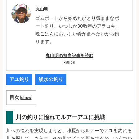
丸山明
ゴムボートから始めたひとり気ままなボ
ート釣り、いつしか30数年のアラコキ。
晩ごはんにおいしい肴が食べたいから釣
ります。
丸山明の担当記事を読む
×
閉じる
アユ釣り
淡水の釣り
目次
[
show
]
川の釣りに憧れてルアーアユに挑戦
川への憧れを実現しようと、昨夏からルアーでアユを釣れる
川を探して、さらに、その川のどこで何をするか、いくつか