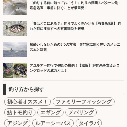
「釣りする前に知っておこう！」釣りの怪我４パターン別
応急処置 事前に防ぐことが最重要！
「毒はどこにある？」釣りでよく見かける【有毒魚5選】 釣
れた時に注意すべき有毒部位を解説
船酔いしないための5つの方法 専門家に聞く酔いのメカニ
ズムと対策
アユルアー釣行で40匹の爆釣！【滋賀】 好釣果を支えたロ
ングロッドの威力とは？
釣り方から探す
初心者オススメ！
ファミリーフィッシング
鮎トモ釣り
エギング
メバリング
アジング
ルアーシーバス
タイラバ