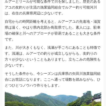
ルアーとリールが可能な条件で川を探しました。歴史のある
アユの友釣りが主流の漁業協同組合でルアー釣り可能河川
は、在住の兵庫県周辺に少ないです。
自宅からの時間距離を考えると、ルアーアユの先進地・滋賀
県は遠く、やはり県内北部か鳥取県でした。素人には、駐車
場の確保と川へのアプローチが容易であることも大きな条件
です。
また、川が大きくもなく、浅瀬が手ごろにあることも特徴で
す。浅瀬は、ルアーでの釣りが成立しながらも、友釣りの
方々が少ないということもありますし、立ちこみの危険性も
少ないです。
そうした条件から、今シーズンは兵庫県の矢田川漁業協同組
合にお世話になります。ここへ通って場数を踏みながら、ひ
とつひとつノウハウ作りをします。