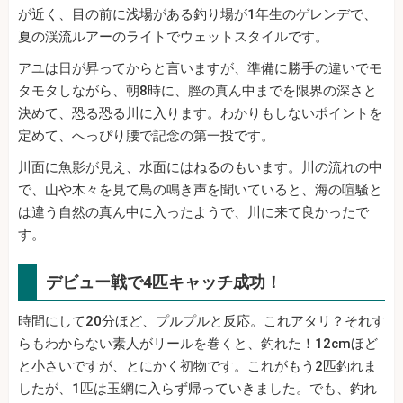
が近く、目の前に浅場がある釣り場が1年生のゲレンデで、
夏の渓流ルアーのライトでウェットスタイルです。
アユは日が昇ってからと言いますが、準備に勝手の違いでモ
タモタしながら、朝8時に、脛の真ん中までを限界の深さと
決めて、恐る恐る川に入ります。わかりもしないポイントを
定めて、へっぴり腰で記念の第一投です。
川面に魚影が見え、水面にはねるのもいます。川の流れの中
で、山や木々を見て鳥の鳴き声を聞いていると、海の喧騒と
は違う自然の真ん中に入ったようで、川に来て良かったで
す。
デビュー戦で4匹キャッチ成功！
時間にして20分ほど、プルプルと反応。これアタリ？それす
らもわからない素人がリールを巻くと、釣れた！12cmほど
と小さいですが、とにかく初物です。これがもう2匹釣れま
したが、1匹は玉網に入らず帰っていきました。でも、釣れ