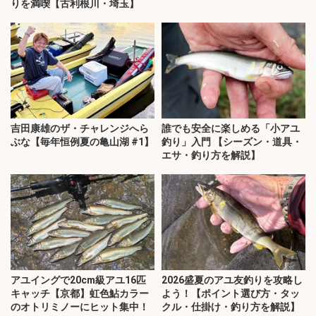
りを満喫【古利根川・埼玉】
吉田康雄のザ・チャレンジへら
誰でも安全に楽しめる「小アユ
ぶな【毎年恒例夏の亀山湖 #1】
釣り」入門 【シーズン・道具・
エサ・釣り方を解説】
アユイングで20cm級アユ16匹
2026盛夏のアユ友釣りを攻略し
キャッチ【京都】虹色鮎カラー
よう！【ポイント選び方・タッ
のオトリミノーにヒット集中！
クル・仕掛け・釣り方を解説】