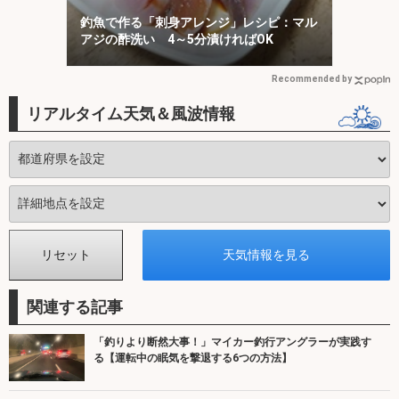
釣魚で作る「刺身アレンジ」レシピ：マル
アジの酢洗い 4～5分漬ければOK
Recommended by
リアルタイム天気＆風波情報
関連する記事
「釣りより断然大事！」マイカー釣行アングラーが実践す
る【運転中の眠気を撃退する6つの方法】