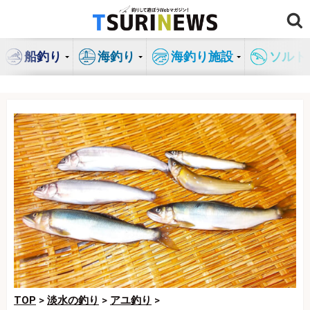
コ
ン
テ
船釣り
海釣り
海釣り施設
ソルト
ン
ツ
へ
ス
キ
ッ
プ
TOP
>
淡水の釣り
>
アユ釣り
>