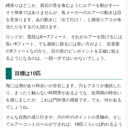
縄張りはどこか、底石の苔を食むようにルアーを動かす——
そう簡単ではありませんが、各メーカーのルアーの動きは目
を見張ります。あの動きに「出て行け！」と縄張りアユが体
当たりをするのも頷けます。
ロッドが、普段は6〜7フィート、それがルアーを投げるには
長い9フィート。でも扇状に探るには長い方がよく、折衷案
の9フィートなのかと。目の前のピンポイントを正確に狙え
るようになるのは、一朝一夕ではいかないでしょう。
目標は10匹
海には潮があり時合いが存在します。川もアタリが連続した
り、まったく触らない時間帯があるような、短周期の時合い
を感じましたが、これは門外漢の感覚です。でも、何かある
でしょうね。
そんな自然の成り行きや、川の中のポイントの見極め、そし
てルアーコントロールができれば、10匹くらいは釣れるよう