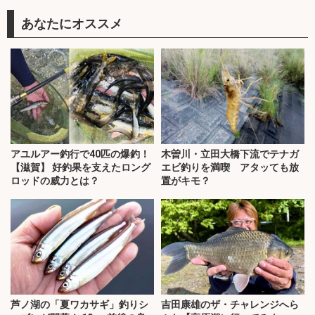
あなたにオススメ
アユルアー釣行で40匹の爆釣！
木曽川・立田大橋下流でテナガ
【滋賀】 好釣果を支えたロング
エビ釣りを満喫 アタッても放
ロッドの威力とは？
置がキモ？
芦ノ湖の「夏ワカサギ」釣りシ
吉田康雄のザ・チャレンジへら