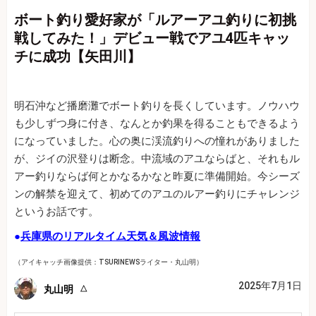
ボート釣り愛好家が「ルアーアユ釣りに初挑
戦してみた！」デビュー戦でアユ4匹キャッ
チに成功【矢田川】
明石沖など播磨灘でボート釣りを長くしています。ノウハウ
も少しずつ身に付き、なんとか釣果を得ることもできるよう
になっていました。心の奥に渓流釣りへの憧れがありました
が、ジイの沢登りは断念。中流域のアユならばと、それもル
アー釣りならば何とかなるかなと昨夏に準備開始。今シーズ
ンの解禁を迎えて、初めてのアユのルアー釣りにチャレンジ
というお話です。
●
兵庫県のリアルタイム天気＆風波情報
（アイキャッチ画像提供：TSURINEWSライター・丸山明）
2025年7月1日
丸山明